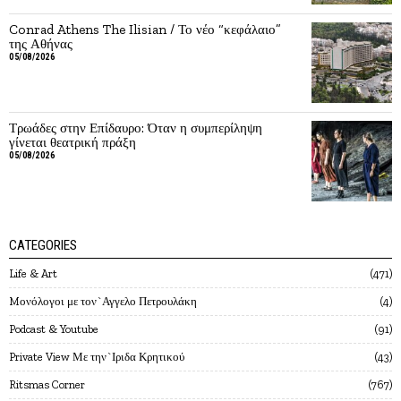
Conrad Athens The Ilisian / Το νέο “κεφάλαιο”
της Αθήνας
05/08/2026
Τρωάδες στην Επίδαυρο: Όταν η συμπερίληψη
γίνεται θεατρική πράξη
05/08/2026
CATEGORIES
Life & Art
471
Mονόλογοι με τον`Αγγελο Πετρουλάκη
4
Podcast & Youtube
91
Private View Με την`Ιριδα Κρητικού
43
Ritsmas Corner
767