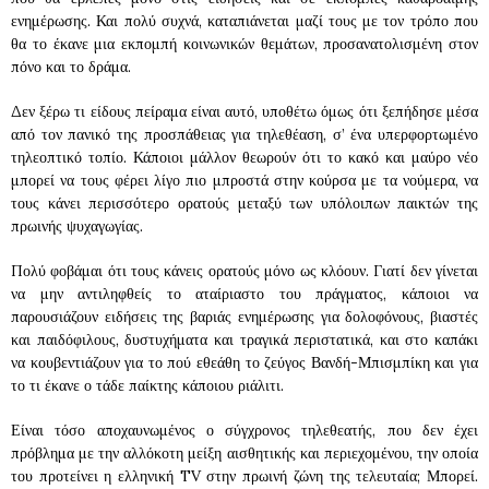
ενημέρωσης. Και πολύ συχνά, καταπιάνεται μαζί τους με τον τρόπο που
θα το έκανε μια εκπομπή κοινωνικών θεμάτων, προσανατολισμένη στον
πόνο και το δράμα.
Δεν ξέρω τι είδους πείραμα είναι αυτό, υποθέτω όμως ότι ξεπήδησε μέσα
από τον πανικό της προσπάθειας για τηλεθέαση, σ’ ένα υπερφορτωμένο
τηλεοπτικό τοπίο. Κάποιοι μάλλον θεωρούν ότι το κακό και μαύρο νέο
μπορεί να τους φέρει λίγο πιο μπροστά στην κούρσα με τα νούμερα, να
τους κάνει περισσότερο ορατούς μεταξύ των υπόλοιπων παικτών της
πρωινής ψυχαγωγίας.
Πολύ φοβάμαι ότι τους κάνεις ορατούς μόνο ως κλόουν. Γιατί δεν γίνεται
να μην αντιληφθείς το αταίριαστο του πράγματος, κάποιοι να
παρουσιάζουν ειδήσεις της βαριάς ενημέρωσης για δολοφόνους, βιαστές
και παιδόφιλους, δυστυχήματα και τραγικά περιστατικά, και στο καπάκι
να κουβεντιάζουν για το πού εθεάθη το ζεύγος Βανδή-Μπισμπίκη και για
το τι έκανε ο τάδε παίκτης κάποιου ριάλιτι.
Είναι τόσο αποχαυνωμένος ο σύγχρονος τηλεθεατής, που δεν έχει
πρόβλημα με την αλλόκοτη μείξη αισθητικής και περιεχομένου, την οποία
του προτείνει η ελληνική TV στην πρωινή ζώνη της τελευταία; Μπορεί.