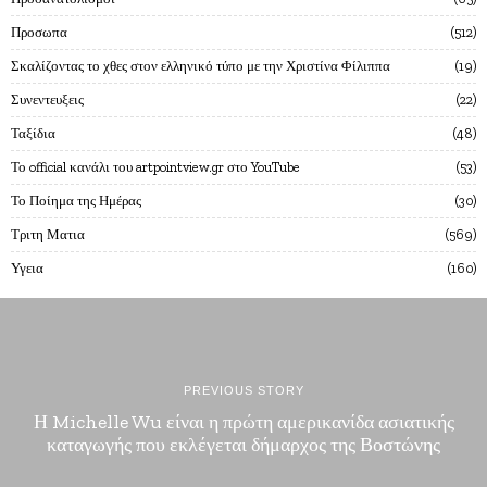
Προσωπα
512
Σκαλίζοντας το χθες στον ελληνικό τύπο με την Χριστίνα Φίλιππα
19
Συνεντευξεις
22
Ταξίδια
48
Το official κανάλι του artpointview.gr στο YouTube
53
Το Ποίημα της Ημέρας
30
Τριτη Ματια
569
Υγεια
160
PREVIOUS STORY
Η Michelle Wu είναι η πρώτη αμερικανίδα ασιατικής
καταγωγής που εκλέγεται δήμαρχος της Βοστώνης