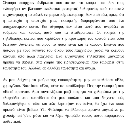
Σίγουρα υπάρχουν άνθρωποι που πατάνε το κουμπί και δεν τους
ενδιαφέρει αν βλέπουν αναλυτικό ρεπορτάζ δολοφονίας από το πάνελ
ψυχαγωγικής ή το πάνελ ενημερωτικής εκπομπής. Δεν πιστεύω, όμως, ότι
η επιτυχία ή αποτυχία μιας εκπομπής διαμορφώνεται από ένα
αποχαυνωμένο κοινό. Και σίγουρα, δεν είναι αυτό που ανεβάζει τα
νούμερα και, κυρίως, αυτό που τα σταθεροποιεί. Οι νικητές της
τηλεθέασης, εκείνοι που κερδίζουν την προτίμηση του κοινού, είναι όσοι
δείχνουν συνέπεια, ως προς το ποιοι είναι και τι κάνουν. Εκείνοι που
παίζουν με τους κανόνες του δικού τους παιχνιδιού, χωρίς να κλέβουν
κανόνες από άλλα παιχνίδια. Ενα ψυχαγωγικό τηλεοπτικό μαγκαζίνο
πρέπει να βαδίζει στα χνάρια της ειδησεογραφίας που ταιριάζει στην
ταυτότητά του. Αλλιώς, ας αλλάξει ταυτότητα και όνομα.
Αν μου δείχνεις τα μαύρα της επικαιρότητας, μην αποκαλείσαι «Ελα,
χαμογέλα». Βαφτίσου «Ελα, πέσε σε κατάθλιψη». Πες την εκπομπή σου
«Κακό πρωινό». Αμα συντονίζομαι μαζί σας για να χαλαρώσω με την
ελαφράδα, που υποτίθεται ότι μου πουλάτε, και μου δείχνετε πώς
δολοφονήθηκε ο τάδε και πώς λήστεψαν τον δείνα, θα έχω ένα κακό
πρωινό, είναι βέβαιο. ΥΓ. Φτάσαμε να βλέπουμε πρωινό μαγκαζίνο με
gossip ειδήσεις μόνο και να λέμε «μπράβο τους», αυτοί παραμένουν
αυθεντικοί.