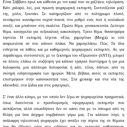
Είναι Σάββατο πρωί και κάθεσαι με τον καφέ σου να χαζέψεις τηλεόραση.
Κάτι χαλαρό, λες, μια πρωινή ψυχαγωγική εκπομπή. Συντονίζεσαι μαζί
της, μόλις ξεκινάει. Σε καλημερίζουν από το πολύχρωμο πλατό,
σεινάμενοι κουνάμενοι συχνά-πυκνά, στο ρυθμό ενός ποπ ή νεολαϊκού
σουξέ, και μπαίνουν στη σκαλέτα. Πρώτο θέμα, γυναικοκτονία. Δεύτερο
θέμα, καταγγελία για σεξουαλική κακοποίηση. Τρίτο θέμα, θανατηφόρα
ληστεία. Η εκπομπή λέγεται «Ελα, χαμογέλα» (Mega) κι εσύ
αναρωτιέσαι αν σου κάνουν πλάκα. Να χαμογελάσω; Πώς; Τα ίδια
ενδέχεται να πάθεις και με καθημερινές ψυχαγωγικές εκπομπές. Αν, για
παράδειγμα, συντονιστείς με το ξεκίνημα του «Πρωινού» (AΝΤ1), μπορεί
να πέσεις επάνω σε συζήτηση για κάποιο τραγικό δυστύχημα ή για μια
δολοφονία, μια απόπειρα δολοφονίας ή κάτι, τέλος πάντων, από τη
σκληρή ειδησεογραφία των ημερών. Μετά, βέβαια, αυτές οι εκπομπές
επιστρέφουν στην κανονικότητά τους. Στα gossip και στα νέα της
showbiz, στα ζώδια και στις μαγειρικές.
Σ’ έναν άλλο κόσμο, με τον οποίο δεν ξέρω αν ψυχαγωγείσαι πραγματικά,
όπως διατείνεται ο προσδιορισμός «ψυχαγωγική εκπομπή» που
ασπάζονται, αλλά οπωσδήποτε δεν σε κάνει ένα με το πάτωμα από τη
θλίψη για όσα άσχημα συμβαίνουν γύρω μας. Για κάποιον λόγο, η
ανάλαφρη τηλεοπτική ψυχαγωγία έχει ανοίξει την πόρτα της σε θέματα
που θα έβλεπες μόνο στις ειδήσεις και σε εκπομπές καθαρόαιμης