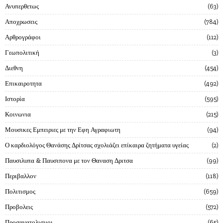
Ανυπερθετως
63
Αποχρωσεις
784
Αρθρογράφοι
112
Γεωπολιτική
3
Διεθνη
454
Επικαιροτητα
492
Ιστορία
595
Κοινωνια
215
Μουσικες Εμπειριες με την Εφη Αγραφιωτη
94
Ο καρδιολόγος Θανάσης Δρίτσας σχολιάζει επίκαιρα ζητήματα υγείας
2
Παυσιλυπα & Παυσιπονα με τον Θαναση Δριτσα
99
Περιβαλλον
118
Πολιτισμος
659
Προβολεις
572
Προσανατολισμοι
65