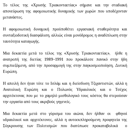
Το τέλος της «Χρυσής Τριακονταετίας» σήμανε και την σταδιακή
απονεύρωση της αφομοιωτικής δυναμικής των χωρών που υποδέχονταν
μετανάστες.
Η αφομοιωτική δυναμική προϋποθέτει εργασιακή σταθερότητα και
συνταξιοδοτική διασφάλιση, αλλιώς είναι μονόδρομος η αναδίπλωση στην
ταυτότητα καταγωγής.
Μια δεκαετία μετά το τέλος της «Χρυσής Τριακονταετίας», ήλθε η
ανατροπή της διετίας 1989-1991 που προκάλεσε πανικό στην ήδη
συμπιεζόμενη, από την προσαρμογή της στην παγκοσμιοποίηση, Δυτική
Ευρώπη.
Η απειλή δεν ήταν τότε το Ισλάμ και η διείσδυση Τζιχαντιστών, αλλά η
Ανατολική Ευρώπη και ο Πολωνός Υδραυλικός και ο Τσέχος
αρχιτέκτονας που με το χαμηλό μισθολογικό τους κόστος θα στερούσαν
την εργασία από τους ακριβούς γηγενείς.
Μια δεκαετία μετά στο γύρισμα του αιώνα, δεν ήλθαν οι φθηνοί
υδραυλικοί και αρχιτέκτονες, αλλά η αυτοεκπληρούμενη προφητεία της
Σύγκρουσης των Πολιτισμών που διατύπωσε προκαταβολικά ο