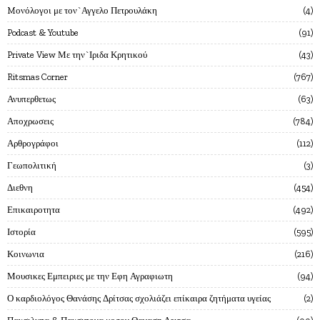
Mονόλογοι με τον`Αγγελο Πετρουλάκη
4
Podcast & Youtube
91
Private View Με την`Ιριδα Κρητικού
43
Ritsmas Corner
767
Ανυπερθετως
63
Αποχρωσεις
784
Αρθρογράφοι
112
Γεωπολιτική
3
Διεθνη
454
Επικαιροτητα
492
Ιστορία
595
Κοινωνια
216
Μουσικες Εμπειριες με την Εφη Αγραφιωτη
94
Ο καρδιολόγος Θανάσης Δρίτσας σχολιάζει επίκαιρα ζητήματα υγείας
2