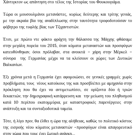
Χάντιγκτον ως απάντηση στο τέλος της Ιστορίας του Φουκουγιάμα.
Τώρα οι μουσουλμάνοι μετανάστες, κυρίως δεύτερης και τρίτης γενιάς,
με την ακραία βία της αναδίπλωσης στην ταυτότητα τροφοδοτούσαν το
φόβητρο της τυφλής βίας των Τζιχαντιστών.
Έτσι, με πρώτο ντε φάκτο φράχτη την θάλασσα της Μάγχης φθάσαμε
στην μεγάλη πορεία του 2015, όταν κύματα μεταναστών και προσφύγων
κατευθύνθηκαν, όσοι πρόλαβαν, στα ανοικτά – χάρη στην Μέρκελ –
σύνορα της Γερμανίας μέχρι να τα κλείσουν οι χώρες των Δυτικών
Βαλκανίων.
Έξι χρόνια μετά η Γερμανία έχει αφομοιώσει, σε γενικές γραμμές χωρίς
προβλήματα, τους νέους κατοίκους της και προσβλέπει με αμηχανία στην
πρόκληση που θα έχει να αντιμετωπίσει, σε ορίζοντα δύο ή τριών
δεκαετιών, την δημογραφική κατάρρευση και την μείωση του πληθυσμού
κατά 10 περίπου εκατομμύρια, με καταστροφικές παρενέργειες στην
ανάπτυξη και τα συνταξιοδοτικά ταμεία.
Τότε, ή λίγο πριν, θα έλθει η ώρα της αλήθειας, καθώς το πολιτικό κόστος
της εισροής νέου κύματος μεταναστών –προσφύγων είναι απαγορευτικό
στην χώρα που τους έχει ζωτική ανάγκη…