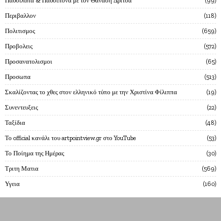
Παυσιλυπα & Παυσιπονα με τον Θαναση Δριτσα
99
Περιβαλλον
118
Πολιτισμος
659
Προβολεις
572
Προσανατολισμοι
65
Προσωπα
513
Σκαλίζοντας το χθες στον ελληνικό τύπο με την Χριστίνα Φίλιππα
19
Συνεντευξεις
22
Ταξίδια
48
Το official κανάλι του artpointview.gr στο YouTube
53
Το Ποίημα της Ημέρας
30
Τριτη Ματια
569
Υγεια
160