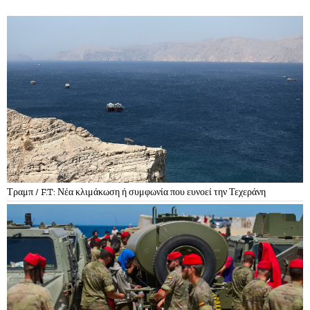
Τραμπ / F.T: Νέα κλιμάκωση ή συμφωνία που ευνοεί την Τεχεράνη