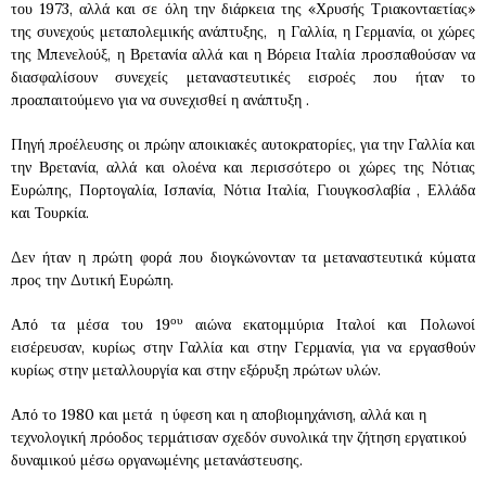
του 1973, αλλά και σε όλη την διάρκεια της «Χρυσής Τριακονταετίας»
της συνεχούς μεταπολεμικής ανάπτυξης, η Γαλλία, η Γερμανία, οι χώρες
της Μπενελούξ, η Βρετανία αλλά και η Βόρεια Ιταλία προσπαθούσαν να
διασφαλίσουν συνεχείς μεταναστευτικές εισροές που ήταν το
προαπαιτούμενο για να συνεχισθεί η ανάπτυξη .
Πηγή προέλευσης οι πρώην αποικιακές αυτοκρατορίες, για την Γαλλία και
την Βρετανία, αλλά και ολοένα και περισσότερο οι χώρες της Νότιας
Ευρώπης, Πορτογαλία, Ισπανία, Νότια Ιταλία, Γιουγκοσλαβία , Ελλάδα
και Τουρκία.
Δεν ήταν η πρώτη φορά που διογκώνονταν τα μεταναστευτικά κύματα
προς την Δυτική Ευρώπη.
ου
Από τα μέσα του 19
αιώνα εκατομμύρια Ιταλοί και Πολωνοί
εισέρευσαν, κυρίως στην Γαλλία και στην Γερμανία, για να εργασθούν
κυρίως στην μεταλλουργία και στην εξόρυξη πρώτων υλών.
Από το 1980 και μετά η ύφεση και η αποβιομηχάνιση, αλλά και η
τεχνολογική πρόοδος τερμάτισαν σχεδόν συνολικά την ζήτηση εργατικού
δυναμικού μέσω οργανωμένης μετανάστευσης.