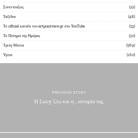
Συνεντευξεις
22
Ταξίδια
48
Το official κανάλι του artpointview.gr στο YouTube
53
Το Ποίημα της Ημέρας
30
Τριτη Ματια
569
Υγεια
160
PREVIOUS STORY
Η Lucy Liu και η …ιστορία της.