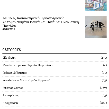
ΑΙΓΙΝΑ, Καποδιστριακό Ορφανοτροφείο
«Απομακρυσμένα Βουνά και Ποτάμια: Πνευματική
Πατρίδα».
09/08/2026
CATEGORIES
Life & Art
471
Mονόλογοι με τον`Αγγελο Πετρουλάκη
4
Podcast & Youtube
91
Private View Με την`Ιριδα Κρητικού
43
Ritsmas Corner
767
Ανυπερθετως
63
Αποχρωσεις
784