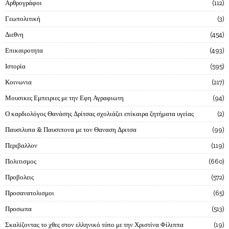
Αρθρογράφοι
112
Γεωπολιτική
3
Διεθνη
454
Επικαιροτητα
493
Ιστορία
595
Κοινωνια
217
Μουσικες Εμπειριες με την Εφη Αγραφιωτη
94
Ο καρδιολόγος Θανάσης Δρίτσας σχολιάζει επίκαιρα ζητήματα υγείας
2
Παυσιλυπα & Παυσιπονα με τον Θαναση Δριτσα
99
Περιβαλλον
119
Πολιτισμος
660
Προβολεις
572
Προσανατολισμοι
65
Προσωπα
513
Σκαλίζοντας το χθες στον ελληνικό τύπο με την Χριστίνα Φίλιππα
19