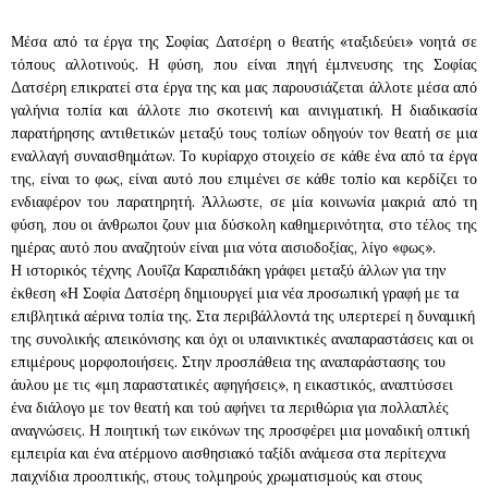
Μέσα από τα έργα της Σοφίας Δατσέρη ο θεατής «ταξιδεύει» νοητά σε
τόπους αλλοτινούς. Η φύση, που είναι πηγή έμπνευσης της Σοφίας
Δατσέρη επικρατεί στα έργα της και μας παρουσιάζεται άλλοτε μέσα από
γαλήνια τοπία και άλλοτε πιο σκοτεινή και αινιγματική. Η διαδικασία
παρατήρησης αντιθετικών μεταξύ τους τοπίων οδηγούν τον θεατή σε μια
εναλλαγή συναισθημάτων. Το κυρίαρχο στοιχείο σε κάθε ένα από τα έργα
της, είναι το φως, είναι αυτό που επιμένει σε κάθε τοπίο και κερδίζει το
ενδιαφέρον του παρατηρητή. Άλλωστε, σε μία κοινωνία μακριά από τη
φύση, που οι άνθρωποι ζουν μια δύσκολη καθημερινότητα, στο τέλος της
ημέρας αυτό που αναζητούν είναι μια νότα αισιοδοξίας, λίγο «φως».
Η ιστορικός τέχνης Λουΐζα Καραπιδάκη γράφει μεταξύ άλλων για την
έκθεση «Η Σοφία Δατσέρη δημιουργεί μια νέα προσωπική γραφή με τα
επιβλητικά αέρινα τοπία της. Στα περιβάλλοντά της υπερτερεί η δυναμική
της συνολικής απεικόνισης και όχι οι υπαινικτικές αναπαραστάσεις και οι
επιμέρους μορφοποιήσεις. Στην προσπάθεια της αναπαράστασης του
άυλου με τις «μη παραστατικές αφηγήσεις», η εικαστικός, αναπτύσσει
ένα διάλογο με τον θεατή και τού αφήνει τα περιθώρια για πολλαπλές
αναγνώσεις. Η ποιητική των εικόνων της προσφέρει μια μοναδική οπτική
εμπειρία και ένα ατέρμονο αισθησιακό ταξίδι ανάμεσα στα περίτεχνα
παιχνίδια προοπτικής, στους τολμηρούς χρωματισμούς και στους