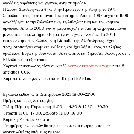
ογκώδεις ουράνιους και γήινους σχηματισμούς».
Η Σοφία Δατσέρη γεννήθηκε στην Ιεράπετρα της Κρήτης το 1971.
Σπούδασε Ιστορία στο Ιόνιο Πανεπιστήμιο. Από το 1995 μέχρι το 1999
ασχολήθηκε με την ξυλογλυπτική, τη λιθογλυπτική και τον κρητικό
αργαλειό. Από το 2000 έως σήμερα ασχολείται με τη ζωγραφική. Είναι
μέλος του Επιμελητηρίου Εικαστικών Τεχνών Ελλάδας. Το 2014
εκπροσώπησε την Ελλάδα στη Bienalle της Αλεξάνδρειας. Έχει
πραγματοποιήσει ατομικές εκθέσεις και έχει λάβει μέρος σε πλήθος
ομαδικών. Έργα της βρίσκονται σε ιδιωτικές και δημόσιες συλλογές στην
Ελλάδα και το εξωτερικό.
Χορηγοί επικοινωνίας είναι οι Art22,
www.Artpointview.gr
Arts &
antiques CCR.
Χορηγός οίνου εγκαινίων είναι το Κτήμα Παλυβού.
Εγκαίνια έκθεσης: 1η Δεκεμβρίου 2021 18:00-22:00
Ημέρες και ώρες λειτουργίας:
Τρίτη, Πέμπτη, Παρασκευή 11:00 – 14:30 & 17:30 – 20:30
Τετάρτη 11:00-17:00, Σάββατο 11:00-16:00
Κυριακή, Δευτέρα κλειστά
Τις ημέρες των εορτών θα τηρηθεί εορταστικό ωράριο που θα
ανακοινωθεί τις επόμενες ημέρες.