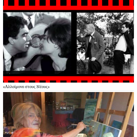
«Αλλοίμονο στους Nέους»