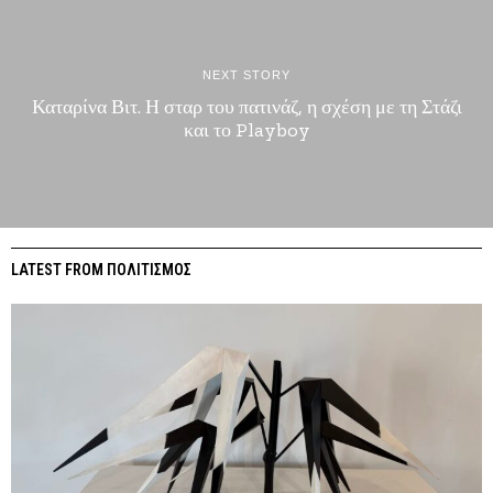
NEXT STORY
Καταρίνα Βιτ. Η σταρ του πατινάζ, η σχέση με τη Στάζι
και το Playboy
LATEST FROM ΠΟΛΙΤΙΣΜΟΣ