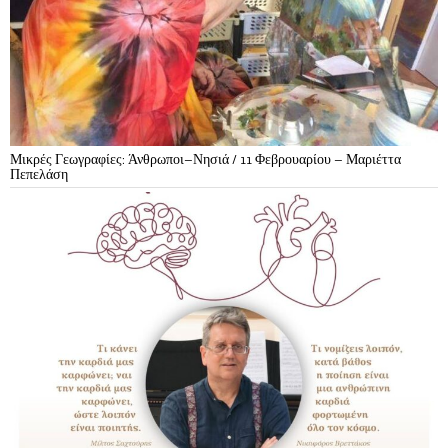
Μικρές Γεωγραφίες: Άνθρωποι–Νησιά / 11 Φεβρουαρίου – Μαριέττα
Πεπελάση