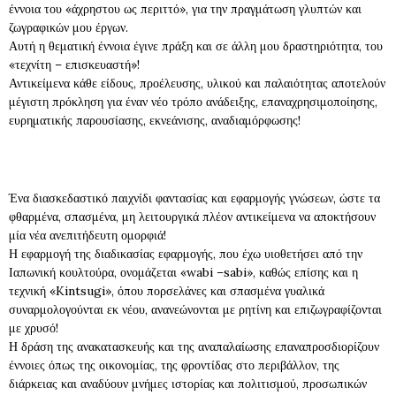
έννοια του «άχρηστου ως περιττό», για την πραγμάτωση γλυπτών και
ζωγραφικών μου έργων.
Αυτή η θεματική έννοια έγινε πράξη και σε άλλη μου δραστηριότητα, του
«τεχνίτη – επισκευαστή»!
Αντικείμενα κάθε είδους, προέλευσης, υλικού και παλαιότητας αποτελούν
μέγιστη πρόκληση για έναν νέο τρόπο ανάδειξης, επαναχρησιμοποίησης,
ευρηματικής παρουσίασης, εκνεάνισης, αναδιαμόρφωσης!
Ένα διασκεδαστικό παιχνίδι φαντασίας και εφαρμογής γνώσεων, ώστε τα
φθαρμένα, σπασμένα, μη λειτουργικά πλέον αντικείμενα να αποκτήσουν
μία νέα ανεπιτήδευτη ομορφιά!
Η εφαρμογή της διαδικασίας εφαρμογής, που έχω υιοθετήσει από την
Ιαπωνική κουλτούρα, ονομάζεται «wabi –sabi», καθώς επίσης και η
τεχνική «Kintsugi», όπου πορσελάνες και σπασμένα γυαλικά
συναρμολογούνται εκ νέου, ανανεώνονται με ρητίνη και επιζωγραφίζονται
με χρυσό!
Η δράση της ανακατασκευής και της αναπαλαίωσης επαναπροσδιορίζουν
έννοιες όπως της οικονομίας, της φροντίδας στο περιβάλλον, της
διάρκειας και αναδύουν μνήμες ιστορίας και πολιτισμού, προσωπικών