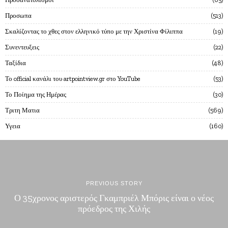
Προσωπα
513
Σκαλίζοντας το χθες στον ελληνικό τύπο με την Χριστίνα Φίλιππα
19
Συνεντευξεις
22
Ταξίδια
48
Το official κανάλι του artpointview.gr στο YouTube
53
Το Ποίημα της Ημέρας
30
Τριτη Ματια
569
Υγεια
160
PREVIOUS STORY
Ο 35χρονος αριστερός Γκαμπριέλ Μπόρις είναι ο νέος
πρόεδρος της Χιλής