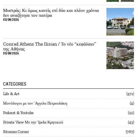
Μυστράς: Κι όμως κανείς επί δύο και πλέον χρόνια
δεν αναζήτησε τον πατέρα
05/08/2026
Conrad Athens The Ilisian / Το νέο “κεφάλαιο”
της Αθήνας
05/08/2026
CATEGORIES
Life & Art
471
Mονόλογοι με τον`Αγγελο Πετρουλάκη
4
Podcast & Youtube
91
Private View Με την`Ιριδα Κρητικού
43
Ritsmas Corner
767