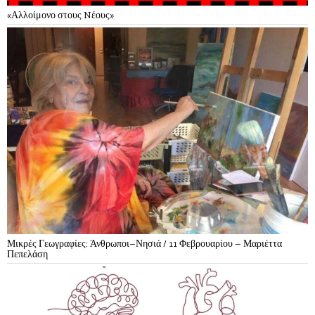
«Αλλοίμονο στους Nέους»
Μικρές Γεωγραφίες: Άνθρωποι–Νησιά / 11 Φεβρουαρίου – Μαριέττα
Πεπελάση