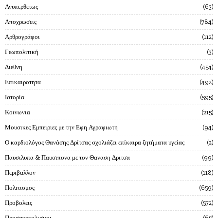
Ανυπερθετως
63
Αποχρωσεις
784
Αρθρογράφοι
112
Γεωπολιτική
3
Διεθνη
454
Επικαιροτητα
492
Ιστορία
595
Κοινωνια
215
Μουσικες Εμπειριες με την Εφη Αγραφιωτη
94
Ο καρδιολόγος Θανάσης Δρίτσας σχολιάζει επίκαιρα ζητήματα υγείας
2
Παυσιλυπα & Παυσιπονα με τον Θαναση Δριτσα
99
Περιβαλλον
118
Πολιτισμος
659
Προβολεις
572
Προσανατολισμοι
65