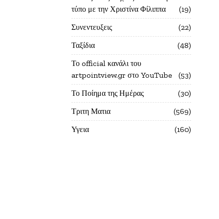
τύπο με την Χριστίνα Φίλιππα
19
Συνεντευξεις
22
Ταξίδια
48
Το official κανάλι του
artpointview.gr στο YouTube
53
Το Ποίημα της Ημέρας
30
Τριτη Ματια
569
Υγεια
160