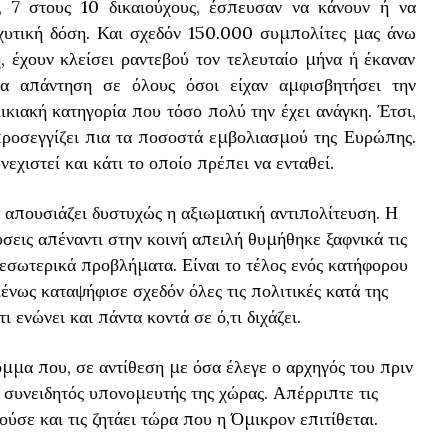
 7 στους 10 δικαιούχους, έσπευσαν να κάνουν ή να
σχυτική δόση. Και σχεδόν 150.000 συμπολίτες μας άνω
, έχουν κλείσει ραντεβού τον τελευταίο μήνα ή έκαναν
ία απάντηση σε όλους όσοι είχαν αμφισβητήσει την
ικιακή κατηγορία που τόσο πολύ την έχει ανάγκη. Έτσι,
ροσεγγίζει πια τα ποσοστά εμβολιασμού της Ευρώπης.
νεχιστεί και κάτι το οποίο πρέπει να ενταθεί.
ς απουσιάζει δυστυχώς η αξιωματική αντιπολίτευση. Η
σεις απέναντι στην κοινή απειλή θυμήθηκε ξαφνικά τις
ς εσωτερικά προβλήματα. Είναι το τέλος ενός κατήφορου
νως καταψήφισε σχεδόν όλες τις πολιτικές κατά της
ι ενώνει και πάντα κοντά σε ό,τι διχάζει.
όμμα που, σε αντίθεση με όσα έλεγε ο αρχηγός του πριν
ει συνειδητός υπονομευτής της χώρας. Απέρριπτε τις
σε και τις ζητάει τώρα που η Όμικρον επιτίθεται.