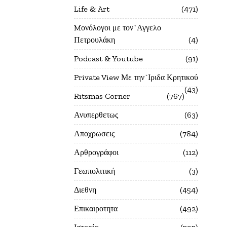
Life & Art
471
Mονόλογοι με τον`Αγγελο
Πετρουλάκη
4
Podcast & Youtube
91
Private View Με την`Ιριδα Κρητικού
43
Ritsmas Corner
767
Ανυπερθετως
63
Αποχρωσεις
784
Αρθρογράφοι
112
Γεωπολιτική
3
Διεθνη
454
Επικαιροτητα
492