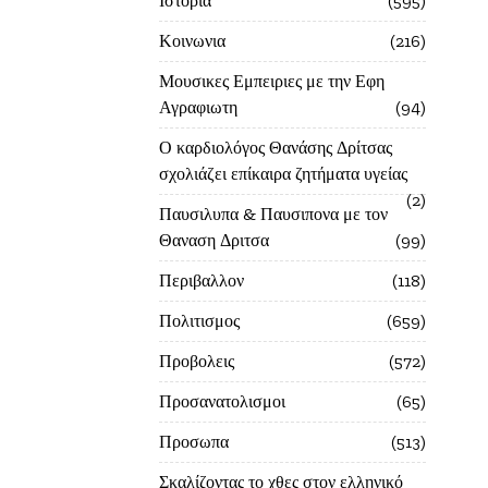
Ιστορία
595
Κοινωνια
216
Μουσικες Εμπειριες με την Εφη
Αγραφιωτη
94
Ο καρδιολόγος Θανάσης Δρίτσας
σχολιάζει επίκαιρα ζητήματα υγείας
2
Παυσιλυπα & Παυσιπονα με τον
Θαναση Δριτσα
99
Περιβαλλον
118
Πολιτισμος
659
Προβολεις
572
Προσανατολισμοι
65
Προσωπα
513
Σκαλίζοντας το χθες στον ελληνικό