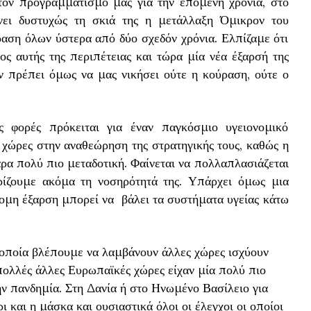
 τον προγραμματισμό μας για την επόμενη χρονιά, στο
νει δυστυχώς τη σκιά της η μετάλλαξη Όμικρον του
αση όλων ύστερα από δύο σχεδόν χρόνια. Ελπίζαμε ότι
ος αυτής της περιπέτειας και τώρα μία νέα έξαρσή της
ν πρέπει όμως να μας νικήσει ούτε η κούραση, ούτε ο
 φορές πρόκειται για έναν παγκόσμιο υγειονομικό
ς χώρες στην αναθεώρηση της στρατηγικής τους, καθώς η
ρα πολύ πιο μεταδοτική. Φαίνεται να πολλαπλασιάζεται
ρίζουμε ακόμα τη νοσηρότητά της. Υπάρχει όμως μια
τομη έξαρση μπορεί να βάλει τα συστήματα υγείας κάτω
 οποία βλέπουμε να λαμβάνουν άλλες χώρες ισχύουν
πολλές άλλες Ευρωπαϊκές χώρες είχαν μία πολύ πιο
ν πανδημία. Στη Δανία ή στο Ηνωμένο Βασίλειο για
ι και η μάσκα και ουσιαστικά όλοι οι έλεγχοι οι οποίοι