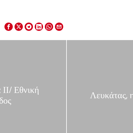
 ΙΙ/ Εθνική
Λευκάτας, 
δος