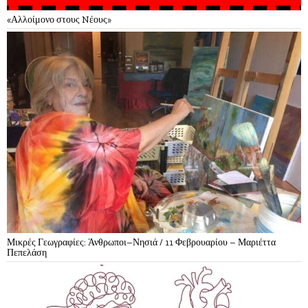
«Αλλοίμονο στους Nέους»
Μικρές Γεωγραφίες: Άνθρωποι–Νησιά / 11 Φεβρουαρίου – Μαριέττα
Πεπελάση