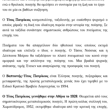
ενώ ο θρυλικός ποιητής θα ομιλήσει εν συντομία για τη ζωή και το έργο
του σε μία εκ βαθέων συζήτηση.
Ο
Τίτος Πατρίκιος
κοσμοπολίτης, ταξιδευτής, με ευαίσθητο ψυχισμό ο
οποίος χάραξε τη δική του ιδιαίτερη πορεία στην ιστορία της ποίησης. Σε
αυτά τα ταξίδια συνάντησε σημαντικούς ανθρώπους του πνεύματος της
εποχής του.
Ποιήματα του θα απαγγείλουν δύο ηθοποιοί τους οποίους εκτιμά
ιδιαίτερα και επέλεξε ο ίδιος ο ποιητής. Ο Τάσος Νούσιας και η
Δέσποινα Μοίρου θα ταξιδέψουν το πλατύ πνευματικό του κοινό στην
ομορφιά και την απλότητα της ποίησης του. Μια βραδιά ψυχικής
ανάτασης, τιμής Ένεκεν και αναγνώρισης της προσφοράς του ποιητή.
Ο
Βαπτιστής-Τίτος Πατρίκιος
είναι Έλληνας ποιητής, πεζογράφος και
μεταφραστής, της πρώτης μεταπολεμικής γενιάς που έχει τιμηθεί με το
Ειδικό Κρατικό Βραβείο Λογοτεχνίας το 1994.
Ο Τίτος Πατρίκιος γεννήθηκε στην Αθήνα το 1928
. Θεωρείται από τους
σημαντικότερους μεταπολεμικούς ποιητές. Η πρώτη κιόλας συλλογή του,
Χωματόδρομος, 1952, εκτιμήθηκε ιδιαίτερα από την κριτική της εποχής,