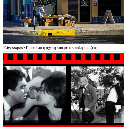
“Cityscapes”: Ποια είναι η σχέση σου με την πόλη που ζεις;