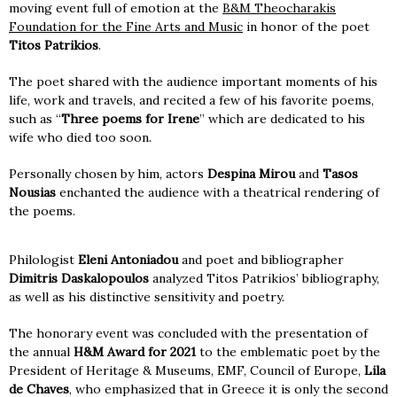
moving event full of emotion at the
B&M Theocharakis
Foundation for the Fine Arts and Music
in honor of the poet
Titos Patrikios
.
The poet shared with the audience important moments of his
life, work and travels, and recited a few of his favorite poems,
such as “
Three poems for Irene
” which are dedicated to his
wife who died too soon.
Personally chosen by him, actors
Despina Mirou
and
Tasos
Nousias
enchanted the audience with a theatrical rendering of
the poems.
Philologist
Eleni Antoniadou
and poet and bibliographer
Dimitris Daskalopoulos
analyzed Titos Patrikios’ bibliography,
as well as his distinctive sensitivity and poetry.
The honorary event was concluded with the presentation of
the annual
H&M Award for 2021
to the emblematic poet by the
President of Heritage & Museums, EMF, Council of Europe,
Lila
de Chaves
, who emphasized that in Greece it is only the second