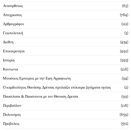
Ανυπερθετως
63
Αποχρωσεις
784
Αρθρογράφοι
112
Γεωπολιτική
3
Διεθνη
454
Επικαιροτητα
492
Ιστορία
595
Κοινωνια
216
Μουσικες Εμπειριες με την Εφη Αγραφιωτη
94
Ο καρδιολόγος Θανάσης Δρίτσας σχολιάζει επίκαιρα ζητήματα υγείας
2
Παυσιλυπα & Παυσιπονα με τον Θαναση Δριτσα
99
Περιβαλλον
118
Πολιτισμος
659
Προβολεις
572