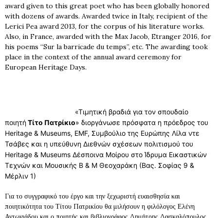
award given to this great poet who has been globally honored
with dozens of awards. Awarded twice in Italy, recipient of the
Lerici Pea award 2013, for the corpus of his literature works.
Also, in France, awarded with the Max Jacob, Etranger 2016, for
his poems “Sur la barricade du temps”, etc. The awarding took
place in the context of the annual award ceremony for
European Heritage Days.
«Τιμητική βραδιά για τον σπουδαίο
ποιητή
Τίτο Πατρίκιο
» διοργάνωσε πρόσφατα η πρόεδρος του
Heritage & Museums, EMF, Συμβούλιο της Ευρώπης Λίλα ντε
Τσάβες και η υπεύθυνη Διεθνών σχέσεων πολιτισμού του
Heritage & Museums Δέσποινα Μοίρου στο Ίδρυμα Εικαστικών
Τεχνών και Μουσικής Β & Μ Θεοχαράκη (Βας. Σοφίας 9 &
Μέρλιν 1)
Για το συγγραφικό του έργο και την ξεχωριστή ευαισθησία και
ποιητικότητα του Τίτου Πατρικίου θα μιλήσουν η φιλόλογος Ελένη
Αντωνιάδου και ο ποιητής και βιβλιογράφος Δημήτρης Δασκαλόπουλος