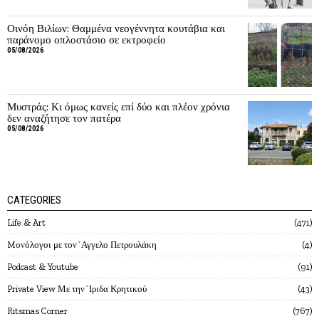
Οινόη Βιλίων: Θαμμένα νεογέννητα κουτάβια και
παράνομο οπλοστάσιο σε εκτροφείο
05/08/2026
Μυστράς: Κι όμως κανείς επί δύο και πλέον χρόνια
δεν αναζήτησε τον πατέρα
05/08/2026
CATEGORIES
Life & Art
471
Mονόλογοι με τον`Αγγελο Πετρουλάκη
4
Podcast & Youtube
91
Private View Με την`Ιριδα Κρητικού
43
Ritsmas Corner
767