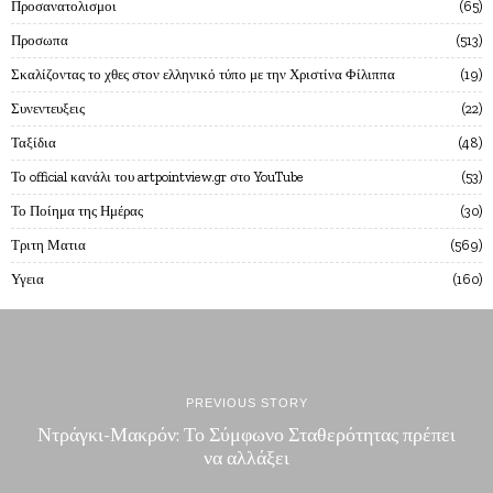
Προσανατολισμοι
65
Προσωπα
513
Σκαλίζοντας το χθες στον ελληνικό τύπο με την Χριστίνα Φίλιππα
19
Συνεντευξεις
22
Ταξίδια
48
Το official κανάλι του artpointview.gr στο YouTube
53
Το Ποίημα της Ημέρας
30
Τριτη Ματια
569
Υγεια
160
PREVIOUS STORY
Ντράγκι-Μακρόν: Το Σύμφωνο Σταθερότητας πρέπει
να αλλάξει