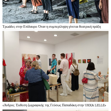
Τρωάδες στην Επίδαυρο: Όταν η συμπερίληψη γίνεται θεατρική πράξη
«Άνδρος: Έκθεση ζωγραφικής της Γεύσως Παπαδάκη στην UKKA LELLE»