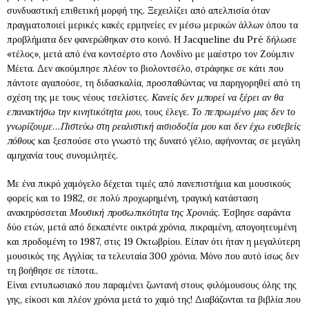
συνδυαστική επιθετική μορφή της. Ξεχειλίζει από απελπισία όταν
πραγματοποιεί μερικές κακές ερμηνείες εν μέσω μερικών άλλων όπου τα
προβλήματα δεν φανερώθηκαν στο κοινό. Η Jacqueline du Pré δήλωσε
«τέλος», μετά από ένα κοντσέρτο στο Λονδίνο με μαέστρο τον Ζούμπιν
Μέετα. Δεν ακούμπησε πλέον το βιολοντσέλο, στράφηκε σε κάτι που
πάντοτε αγαπούσε, τη διδασκαλία, προσπαθώντας να παρηγορηθεί από τη
σχέση της με τους νέους τσελίστες.
Κανείς δεν μπορεί να ξέρει αν θα
επανακτήσω την κινητικότητα μου
, τους έλεγε.
Το πεπρωμένο μας δεν το
γνωρίζουμε
…
Πιστεύω στη ρεαλιστική αισιοδοξία μου και δεν έχω ευσεβείς
πόθους
και ξεσπούσε στο γνωστό της δυνατό γέλιο, αφήνοντας σε μεγάλη
αμηχανία τους συνομιλητές.
Με ένα πικρό χαμόγελο δέχεται τιμές από πανεπιστήμια και μουσικούς
φορείς και το 1982, σε πολύ προχωρημένη, τραγική κατάσταση
ανακηρύσσεται
Μουσική προσωπικότητα της Χρονιάς
. Έσβησε σαράντα
δύο ετών, μετά από δεκαπέντε οικτρά χρόνια, πικραμένη, απογοητευμένη
και προδομένη το 1987, στις 19 Οκτωβρίου. Είπαν ότι ήταν η μεγαλύτερη
μουσικός της Αγγλίας τα τελευταία 300 χρόνια. Μόνο που αυτό ίσως δεν
τη βοήθησε σε τίποτα..
Είναι εντυπωσιακό που παραμένει ζωντανή στους φιλόμουσους όλης της
γης, είκοσι και πλέον χρόνια μετά το χαμό της! Διαβάζονται τα βιβλία που