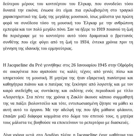
δεύτερου μέρους του κοντσέρτου του Ελγκαρ, που συνοδεύει τόσο
δυνατά την εικόνα, ένιωσα ότι είμαι πια εγκλωβισμένη στο τραγικό
χαρακτηριστικό της ζωής της μεγάλης μουσικού, ίσως μάλιστα για πρώτη
φορά να συνέδεσα τόσο τη μουσική του Έλγκαρ με την ανθρώπινη
εμπειρία και τον πολύ μεγάλο πόνο. Σαν να ήξερε το 1919 ποιανού τη ζωή
θα περιέγραφε με το κοντσέρτο αυτό τόσο δραματικά ο βρεττανός
συνθέτης που είχε φύγει από τη ζωή το 1934, έντεκα χρόνια πριν τη
γέννηση της ιδανικής του ερμηνεύτριας.
Η Jacqueline du Pré γεννήθηκε στις 26 Ιανουαρίου 1945 στην Οξφόρδη
σε οικογένεια που αγαπούσε τις καλές τέχνες από γενιές πίσω και
υπηρετούσε τη μουσική. Η μητέρα της ήταν εξαιρετική πιανίστρια και
καθηγήτρια πιάνου και ο πατέρας της ξεκίνησε από λογιστής και με τον
καιρό ανεδείχθη ως συντάκτης και εκδότης ενός περιοδικού με τίτλο
«Λογιστής». Στα πέντε της χρόνια η Ζακλίν άκουσε κάποιο συμμαθητή
της να παίζει βιολοντσέλο και τότε, εντυπωσιασμένη ζήτησε να μάθει κι
αυτή αυτό το όργανο. Με την αδελφή της που ήδη μάθαινε φλάουτο,
έπαιζαν μαζί διάφορα κομμάτια στο δώμα του σπιτιού τους, η μητέρα
τους μάλιστα τις βοηθούσε να επεκτείνουν το ρεπερτόριο με διασκευές.
Λίγα χρόνια μετά, στο Λονδίνο πλέον, η Jacqueline έγινε μαθήτρια του