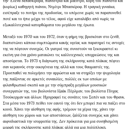
την ‘Ελενα Μπασκίροβα, πιανίστρια και μαέστρο, κόρη του πιανίστα και
(κυρίως) καθηγητή πιάνου, Ντμίτρι Μπασκίροφ. Η τραγική γυναίκα,
εισέπραξε το ποτήρι της προδοσίας, το υπέμεινε χωρίς να παραπονεθεί
ποτέ και το ήπιε μέχρι το τέλος, αφού είχε καταλάβει από νωρίς τα
εξωκαλλιτεχνικά κατορθώματα του μεγάλου της έρωτα.
Μεταξύ του 1970 και του 1972, όταν η φήμη της βρισκόταν στο ζενίθ,
διαπιστώνει κάποια συμπτώματα κακής υγείας και παρατηρεί τις αντοχές
της να πέφτουν συνεχώς. Οι γιατροί της συνιστούν να ξεκουραστεί κι
εκείνη για ένα χρόνο ματαιώνει τις καλλιτεχνικές υποχρεώσεις της και
αποσύρεται. Το 1973 η διάγνωση της σκλήρυνσης κατά πλάκας πέφτει
σαν κεραυνός στην οικογένεια της αλλά και τους θαυμαστές της.
Προσπαθεί να πολεμήσει την αρρώστια και να στηρίξει την ψυχολογία
της παίζοντας σε αρκετές συναυλίες, πολλές εκ των οποίων με
φιλανθρωπικό σκοπό και με την σύμπραξη μεγάλων μουσικών
συνεργατών της, του βιολονίστα Ιζαάκ Πέρλμαν, του βιολίστα Πίνχας
Τσούκερμαν και άλλων. Ηχογραφεί τις σονάτες του Σοπέν και του Φρανκ.
Στα μέσα του 1973 πείθει τον εαυτό της ότι δεν μπορεί πια να παίζει στο
κοινό. Χάνει την αίσθηση της αφής, τρέμουν τα χέρια της, χάνει την
αίσθηση του χώρου και των αποστάσεων, ζαλίζεται συνεχώς και χάνει
αιφνιδιαστικά την ισορροπία της. Δεν πρόκειται για μια συνηθισμένη
μορφή της σκλήρυνσης κατά πλάκας αλλά για μια πολύπλοκη,