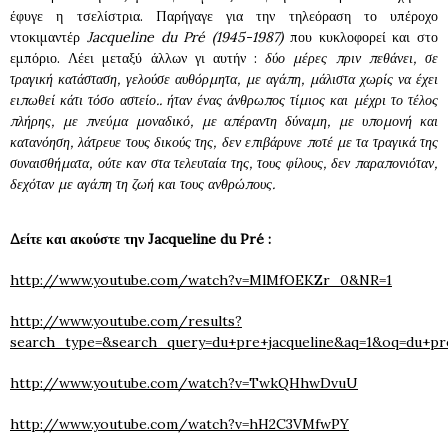
έφυγε η τσελίστρια. Παρήγαγε για την τηλεόραση το υπέροχο
ντοκιμαντέρ
Jacqueline
du
Pr
é
(1945-1987)
που κυκλοφορεί και στο
εμπόριο. Λέει μεταξύ άλλων γι αυτήν :
δύο μέρες πριν πεθάνει, σε
τραγική κατάσταση, γελούσε αυθόρμητα, με αγάπη, μάλιστα χωρίς να έχει
ειπωθεί κάτι τόσο αστείο.. ήταν ένας άνθρωπος τίμιος και μέχρι το τέλος
πλήρης, με πνεύμα μοναδικό, με απέραντη δύναμη, με υπομονή και
κατανόηση, λάτρευε τους δικούς της, δεν επιβάρυνε ποτέ με τα τραγικά της
συναισθήματα, ούτε καν στα τελευταία της, τους φίλους, δεν παραπονιόταν,
δεχόταν με αγάπη τη ζωή και τους ανθρώπους.
Δείτε και ακούστε την
Jacqueline
du
Pr
é :
http://www.youtube.com/watch?v=MlMfOEKZr_0&NR=1
http://www.youtube.com/results?
search_type=&search_query=du+pre+jacqueline&aq=1&oq=du+pr
http://www.youtube.com/watch?v=TwkQHhwDvuU
http://www.youtube.com/watch?v=hH2C3VMfwPY