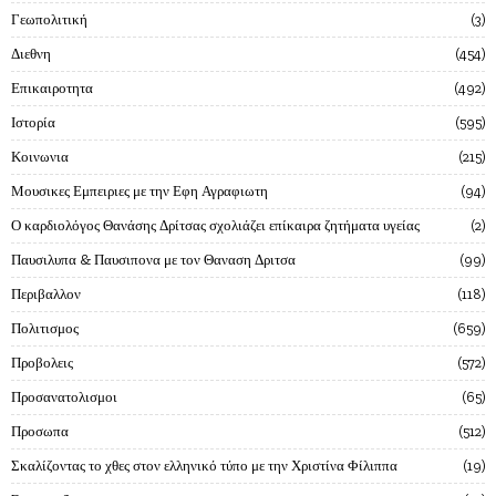
Γεωπολιτική
3
Διεθνη
454
Επικαιροτητα
492
Ιστορία
595
Κοινωνια
215
Μουσικες Εμπειριες με την Εφη Αγραφιωτη
94
Ο καρδιολόγος Θανάσης Δρίτσας σχολιάζει επίκαιρα ζητήματα υγείας
2
Παυσιλυπα & Παυσιπονα με τον Θαναση Δριτσα
99
Περιβαλλον
118
Πολιτισμος
659
Προβολεις
572
Προσανατολισμοι
65
Προσωπα
512
Σκαλίζοντας το χθες στον ελληνικό τύπο με την Χριστίνα Φίλιππα
19