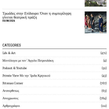
Τρωάδες στην Επίδαυρο: Όταν η συμπερίληψη
γίνεται θεατρική πράξη
05/08/2026
CATEGORIES
Life & Art
471
Mονόλογοι με τον`Αγγελο Πετρουλάκη
4
Podcast & Youtube
91
Private View Με την`Ιριδα Κρητικού
43
Ritsmas Corner
767
Ανυπερθετως
63
Αποχρωσεις
784
Αρθρογράφοι
112