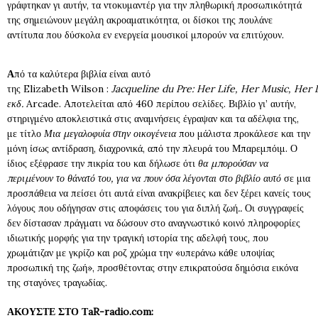
γράφτηκαν γι αυτήν, τα ντοκυμαντέρ για την πληθωρική προσωπικότητά
της σημειώνουν μεγάλη ακροαματικότητα, οι δίσκοι της πουλάνε
αντίτυπα που δύσκολα εν ενεργεία μουσικοί μπορούν να επιτύχουν.
Α
πό τα καλύτερα βιβλία είναι αυτό
της Elizabeth Wilson :
Jacqueline
du
Pre
:
Her
Life
,
Her
Music
,
Her
εκδ.
Arcade. Αποτελείται από 460 περίπου σελίδες. Βιβλίο γι’ αυτήν,
στηριγμένο αποκλειστικά στις αναμνήσεις έγραψαν και τα αδέλφια της,
με τίτλο
Μια μεγαλοφυία στην οικογένεια
που μάλιστα προκάλεσε και την
μόνη ίσως αντίδραση, διαχρονικά, από την πλευρά του Μπαρεμπόιμ. Ο
ίδιος εξέφρασε την πικρία του και δήλωσε ότι
θα μπορούσαν να
περιμένουν το θάνατό του, για να πουν όσα λέγονται στο βιβλίο αυτό
σε μια
προσπάθεια να πείσει ότι αυτά είναι ανακρίβειες και δεν ξέρει κανείς τους
λόγους που οδήγησαν στις αποφάσεις του για διπλή ζωή
..
Οι συγγραφείς
δεν δίστασαν πράγματι να δώσουν στο αναγνωστικό κοινό πληροφορίες
ιδιωτικής μορφής για την τραγική ιστορία της αδελφή τους, που
χρωμάτιζαν με γκρίζο και ροζ χρώμα την «υπεράνω κάθε υποψίας
προσωπική της ζωή», προσθέτοντας στην επικρατούσα δημόσια εικόνα
της σταγόνες τραγωδίας.
ΑΚΟΥΣΤΕ ΣΤΟ ΤaR-radio.com: