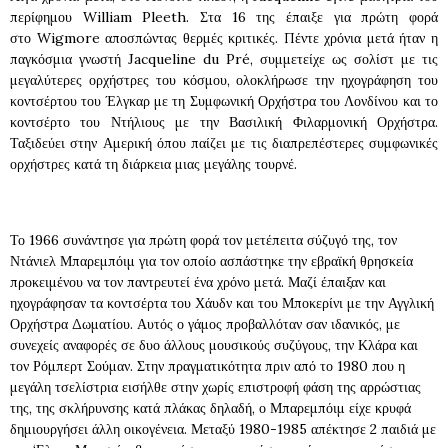
περίφημου William Pleeth. Στα 16 της έπαιξε για πρώτη φορά
στο Wigmore αποσπώντας θερμές κριτικές. Πέντε χρόνια μετά ήταν η
παγκόσμια γνωστή Jacqueline du Pré, συμμετείχε ως σολίστ με τις
μεγαλύτερες ορχήστρες του κόσμου, ολοκλήρωσε την ηχογράφηση του
κοντσέρτου του Έλγκαρ με τη Συμφωνική Ορχήστρα του Λονδίνου και το
κοντσέρτο του Ντήλιους με την Βασιλική Φιλαρμονική Ορχήστρα.
Ταξιδεύει στην Αμερική όπου παίζει με τις διαπρεπέστερες συμφωνικές
ορχήστρες κατά τη διάρκεια μιας μεγάλης τουρνέ.
Το 1966 συνάντησε για πρώτη φορά τον μετέπειτα σύζυγό της, τον
Ντάνιελ Μπαρεμπόιμ για τον οποίο ασπάστηκε την εβραϊκή θρησκεία
προκειμένου να τον παντρευτεί ένα χρόνο μετά. Μαζί έπαιξαν και
ηχογράφησαν τα κοντσέρτα του Χάυδν και του Μποκερίνι με την Αγγλική
Ορχήστρα Δωματίου. Αυτός ο γάμος προβαλλόταν σαν ιδανικός, με
συνεχείς αναφορές σε δυο άλλους μουσικούς συζύγους, την Κλάρα και
τον Ρόμπερτ Σούμαν. Στην πραγματικότητα πριν από το 1980 που η
μεγάλη τσελίστρια εισήλθε στην χωρίς επιστροφή φάση της αρρώστιας
της, της σκλήρυνσης κατά πλάκας δηλαδή, ο Μπαρεμπόιμ είχε κρυφά
δημιουργήσει άλλη οικογένεια. Μεταξύ 1980-1985 απέκτησε 2 παιδιά με