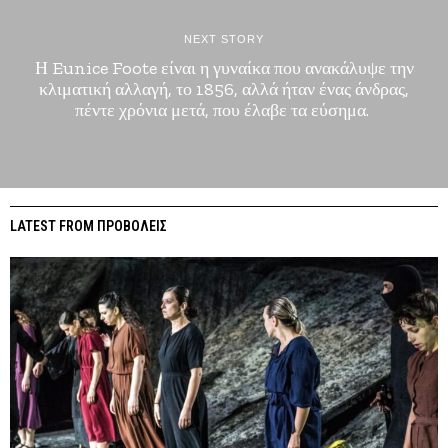
NEXT STORY
Η Eunice Foote είναι η γυναίκα που ανακάλυψε την
κλιματική αλλαγή, το 1856, αλλά ήταν ένας άνδρας,
πέντε χρόνια μετά, που έλαβε τα εύσημα.
LATEST FROM ΠΡΟΒΟΛΕΙΣ