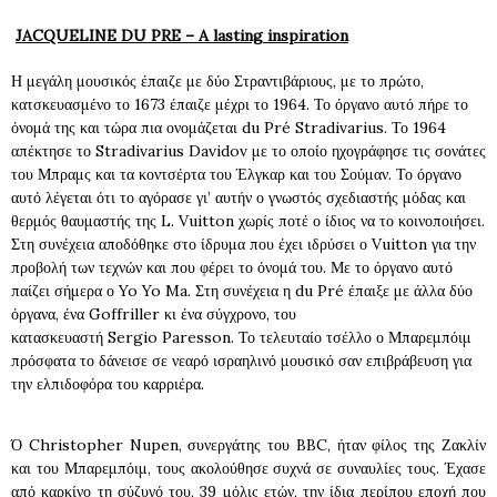
JACQUELINE DU PRE – A lasting inspiration
Η μεγάλη μουσικός έπαιζε με δύο Στραντιβάριους, με το πρώτο,
κατσκευασμένο το 1673 έπαιζε μέχρι το 1964. Το όργανο αυτό πήρε το
όνομά της και τώρα πια ονομάζεται du Pré Stradivarius. Το 1964
απέκτησε το Stradivarius Davidov με το οποίο ηχογράφησε τις σονάτες
του Μπραμς και τα κοντσέρτα του Έλγκαρ και του Σούμαν. Το όργανο
αυτό λέγεται ότι το αγόρασε γι’ αυτήν ο γνωστός σχεδιαστής μόδας και
θερμός θαυμαστής της L. Vuitton χωρίς ποτέ ο ίδιος να το κοινοποιήσει.
Στη συνέχεια αποδόθηκε στο ίδρυμα που έχει ιδρύσει ο Vuitton για την
προβολή των τεχνών και που φέρει το όνομά του. Με το όργανο αυτό
παίζει σήμερα ο Yo Yo Ma. Στη συνέχεια η du Pré έπαιξε με άλλα δύο
όργανα, ένα Goffriller κι ένα σύγχρονο, του
κατασκευαστή Sergio Paresson. Το τελευταίο τσέλλο ο Μπαρεμπόιμ
πρόσφατα το δάνεισε σε νεαρό ισραηλινό μουσικό σαν επιβράβευση για
την ελπιδοφόρα του καρριέρα.
Ό Christopher Nupen, συνεργάτης του BBC, ήταν φίλος της Ζακλίν
και του Μπαρεμπόιμ, τους ακολούθησε συχνά σε συναυλίες τους. Έχασε
από καρκίνο τη σύζυγό του, 39 μόλις ετών, την ίδια περίπου εποχή που