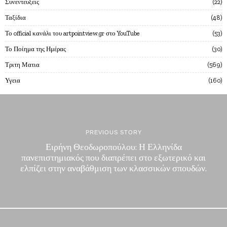
Συνεντευξεις
22
Ταξίδια
48
Το official κανάλι του artpointview.gr στο YouTube
53
Το Ποίημα της Ημέρας
30
Τριτη Ματια
569
Υγεια
160
PREVIOUS STORY
Ειρήνη Θεοδωροπούλου: Η Ελληνίδα
πανεπιστημιακός που διαπρέπει στο εξωτερικό και
ελπίζει στην αναβάθμιση των κλασσικών σπουδών.