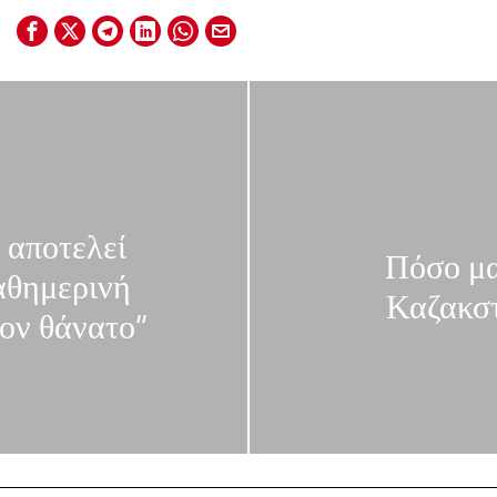
 αποτελεί
Πόσο μα
αθημερινή
Καζακστ
τον θάνατο”