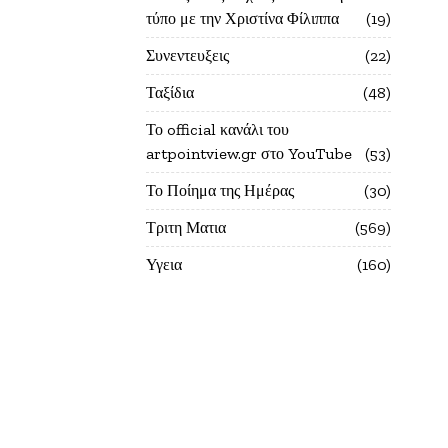
τύπο με την Χριστίνα Φίλιππα
19
Συνεντευξεις
22
Ταξίδια
48
Το official κανάλι του
artpointview.gr στο YouTube
53
Το Ποίημα της Ημέρας
30
Τριτη Ματια
569
Υγεια
160