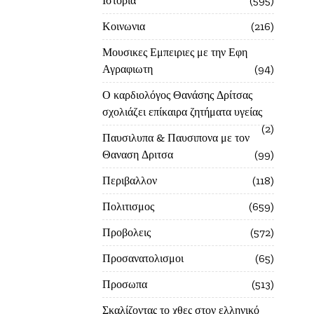
Ιστορία
595
Κοινωνια
216
Μουσικες Εμπειριες με την Εφη
Αγραφιωτη
94
Ο καρδιολόγος Θανάσης Δρίτσας
σχολιάζει επίκαιρα ζητήματα υγείας
2
Παυσιλυπα & Παυσιπονα με τον
Θαναση Δριτσα
99
Περιβαλλον
118
Πολιτισμος
659
Προβολεις
572
Προσανατολισμοι
65
Προσωπα
513
Σκαλίζοντας το χθες στον ελληνικό