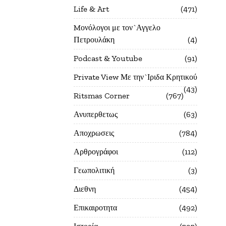
Life & Art
471
Mονόλογοι με τον`Αγγελο
Πετρουλάκη
4
Podcast & Youtube
91
Private View Με την`Ιριδα Κρητικού
43
Ritsmas Corner
767
Ανυπερθετως
63
Αποχρωσεις
784
Αρθρογράφοι
112
Γεωπολιτική
3
Διεθνη
454
Επικαιροτητα
492