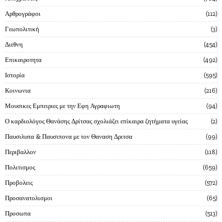
Αρθρογράφοι
112
Γεωπολιτική
3
Διεθνη
454
Επικαιροτητα
492
Ιστορία
595
Κοινωνια
216
Μουσικες Εμπειριες με την Εφη Αγραφιωτη
94
Ο καρδιολόγος Θανάσης Δρίτσας σχολιάζει επίκαιρα ζητήματα υγείας
2
Παυσιλυπα & Παυσιπονα με τον Θαναση Δριτσα
99
Περιβαλλον
118
Πολιτισμος
659
Προβολεις
572
Προσανατολισμοι
65
Προσωπα
513