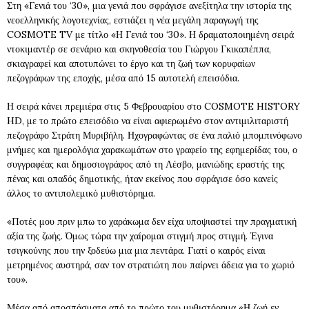
Στη «Γενιά του ‘30», μια γενιά που σφράγισε ανεξίτηλα την ιστορία της
νεοελληνικής λογοτεχνίας, εστιάζει η νέα μεγάλη παραγωγή της
COSMOTE TV με τίτλο «Η Γενιά του ‘30». Η δραματοποιημένη σειρά
ντοκιμαντέρ σε σενάριο και σκηνοθεσία του Γιώργου Γκικαπέππα,
σκιαγραφεί και αποτυπώνει το έργο και τη ζωή των κορυφαίων
πεζογράφων της εποχής, μέσα από 15 αυτοτελή επεισόδια.
Η σειρά κάνει πρεμιέρα στις 5 Φεβρουαρίου στο COSMOTE HISTORY
HD, με το πρώτο επεισόδιο να είναι αφιερωμένο στον αντιμιλιταριστή
πεζογράφο Στράτη Μυριβήλη. Ηχογραφώντας σε ένα παλιό μπομπινόφωνο
μνήμες και ημερολόγια χαρακωμάτων στο γραφείο της εφημερίδας του, ο
συγγραφέας και δημοσιογράφος από τη Λέσβο, μανιώδης εραστής της
πένας και οπαδός δημοτικής, ήταν εκείνος που σφράγισε όσο κανείς
άλλος το αντιπολεμικό μυθιστόρημα.
«Ποτές μου πριν μπω το χαράκωμα δεν είχα υποψιαστεί την πραγματική
αξία της ζωής. Όμως τώρα την χαίρομαι στιγμή προς στιγμή. Έγινα
τσιγκούνης που την ξοδεύω μια μια πεντάρα. Γιατί ο καιρός είναι
μετρημένος αυστηρά, σαν τον στρατιώτη που παίρνει άδεια για το χωριό
του».
Μέσα από αποσπάσματα από το πρώτο του μυθιστόρημα «Η ζωή εν