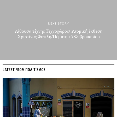
NEXT STORY
Aίθουσα τέχνης Τεχνοχώρος/ Aτομική έκθεση
Χριστίνας Φυτιλή/Πέμπτη 10 Φεβρουαρίου
LATEST FROM ΠΟΛΙΤΙΣΜΟΣ