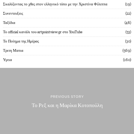
Σκαλίζοντας το χθες στον ελληνικό τύπο με την Χριστίνα Φίλιππα
19
Συνεντευξεις
22
Ταξίδια
48
Το official κανάλι του artpointview.gr στο YouTube
53
Το Ποίημα της Ημέρας
30
Τριτη Ματια
569
Υγεια
160
PREVIOUS STORY
Το Ρεξ και η Μαρίκα Κοτοπούλη