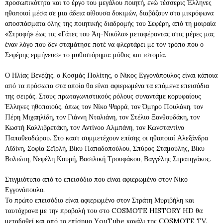
προσωπικότητα και το έργο του μεγάλου ποιητή, ενώ τέσσερις Έλληνες
ηθοποιοί μέσα σε μια άδεια αίθουσα δοκιμών, διαβάζουν στα μικρόφωνα
αποσπάσματα όλης της ποιητικής διαδρομής του Σεφέρη, από τη μοιραία
«Στροφή» έως τις «Γάτες του Άη-Νικόλα» μεταφέροντας στις μέρες μας
έναν λόγο που δεν σταμάτησε ποτέ να φλερτάρει με τον τρόπο που ο
Σεφέρης ερμήνευσε το μυθιστόρημα: μύθος και ιστορία.
Ο Ηλίας Βενέζης, ο Κοσμάς Πολίτης, ο Νίκος Εγγονόπουλος είναι κάποια
από τα πρόσωπα στα οποία θα είναι αφιερωμένα τα επόμενα επεισόδια
της σειράς. Στους πρωταγωνιστικούς ρόλους συναντάμε κορυφαίους
Έλληνες ηθοποιούς, όπως τον Νίκο Ψαρρά, τον Όμηρο Πουλάκη, τον
Πέρη Μιχαηλίδη, τον Γιάννη Νταλιάνη, τον Στέλιο Ξανθουδάκη, τον
Κωστή Καλλιβρετάκη, τον Αντίνοο Αλμπάνη, τον Κωνσταντίνο
Παπαθεοδώρου. Στο καστ συμμετέχουν επίσης οι ηθοποιοί Αλεξάνδρα
Αϊδίνη, Σοφία Σεϊρλή, Βίκυ Παπαδοπούλου, Σπύρος Σταμούλης, Βίκυ
Βολιώτη, Νεφέλη Κουρή, Βασιλική Τρουφάκου, Βαγγέλης Στρατηγάκος.
Στιγμιότυπο από το επεισόδιο που είναι αφιερωμένο στον Νίκο
Εγγονόπουλο.
Το πρώτο επεισόδιο είναι αφιερωμένο στον Στράτη Μυριβήλη και
ταυτόχρονα με την προβολή του στο COSMOTE HISTORY HD θα
μεταδοθεί και από το επίσημο ΥouTube κανάλι της COSMOTE TV.