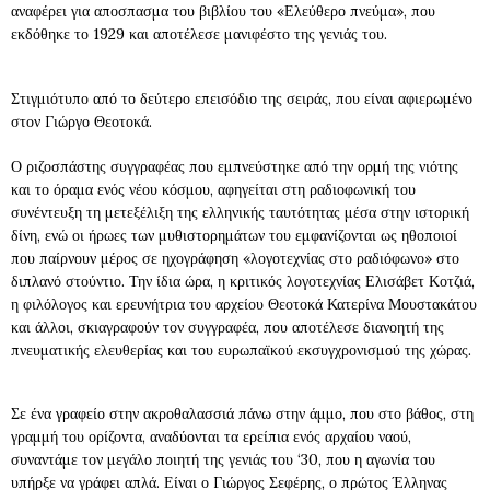
αναφέρει για αποσπασμα του βιβλίου του «Ελεύθερο πνεύμα», που
εκδόθηκε το 1929 και αποτέλεσε μανιφέστο της γενιάς του.
Στιγμιότυπο από το δεύτερο επεισόδιο της σειράς, που είναι αφιερωμένο
στον Γιώργο Θεοτοκά.
Ο ριζοσπάστης συγγραφέας που εμπνεύστηκε από την ορμή της νιότης
και το όραμα ενός νέου κόσμου, αφηγείται στη ραδιοφωνική του
συνέντευξη τη μετεξέλιξη της ελληνικής ταυτότητας μέσα στην ιστορική
δίνη, ενώ οι ήρωες των μυθιστορημάτων του εμφανίζονται ως ηθοποιοί
που παίρνουν μέρος σε ηχογράφηση «λογοτεχνίας στο ραδιόφωνο» στο
διπλανό στούντιο. Την ίδια ώρα, η κριτικός λογοτεχνίας Ελισάβετ Κοτζιά,
η φιλόλογος και ερευνήτρια του αρχείου Θεοτοκά Κατερίνα Μουστακάτου
και άλλοι, σκιαγραφούν τον συγγραφέα, που αποτέλεσε διανοητή της
πνευματικής ελευθερίας και του ευρωπαϊκού εκσυγχρονισμού της χώρας.
Σε ένα γραφείο στην ακροθαλασσιά πάνω στην άμμο, που στο βάθος, στη
γραμμή του ορίζοντα, αναδύονται τα ερείπια ενός αρχαίου ναού,
συναντάμε τον μεγάλο ποιητή της γενιάς του ‘30, που η αγωνία του
υπήρξε να γράφει απλά. Είναι ο Γιώργος Σεφέρης, ο πρώτος Έλληνας