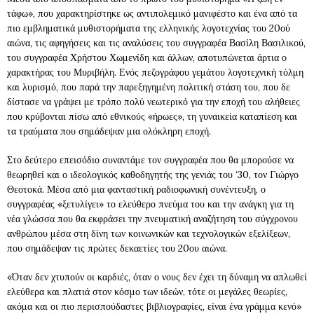
τάφω», που χαρακτηρίστηκε ως αντιπολεμικό μανιφέστο και ένα από τα
πιο εμβληματικά μυθιστορήματα της ελληνικής λογοτεχνίας του 20ού
αιώνα, τις αφηγήσεις και τις αναλύσεις του συγγραφέα Βασίλη Βασιλικού,
του συγγραφέα Χρήστου Χωμενίδη και άλλων, αποτυπώνεται άρτια ο
χαρακτήρας του Μυριβήλη. Ενός πεζογράφου γεμάτου λογοτεχνική τόλμη
και λυρισμό, που παρά την παρεξηγημένη πολιτική στάση του, που δε
δίστασε να γράψει με τρόπο πολύ νεωτερικό για την εποχή του αλήθειες
που κρύβονται πίσω από εθνικούς «ήρωες», τη γυναικεία καταπίεση και
τα τραύματα που σημάδεψαν μια ολόκληρη εποχή.
Στο δεύτερο επεισόδιο συναντάμε τον συγγραφέα που θα μπορούσε να
θεωρηθεί και ο ιδεολογικός καθοδηγητής της γενιάς του ‘30, τον Γιώργο
Θεοτοκά. Μέσα από μια φανταστική ραδιοφωνική συνέντευξη, ο
συγγραφέας «ξετυλίγει» το ελεύθερο πνεύμα του και την ανάγκη για τη
νέα γλώσσα που θα εκφράσει την πνευματική αναζήτηση του σύγχρονου
ανθρώπου μέσα στη δίνη των κοινωνικών και τεχνολογικών εξελίξεων,
που σημάδεψαν τις πρώτες δεκαετίες του 20ου αιώνα.
«Όταν δεν χτυπούν οι καρδιές, όταν ο νους δεν έχει τη δύναμη να απλωθεί
ελεύθερα και πλατιά στον κόσμο των ιδεών, τότε οι μεγάλες θεωρίες,
ακόμα και οι πιο περισπούδαστες βιβλιογραφίες, είναι ένα γράμμα κενό»