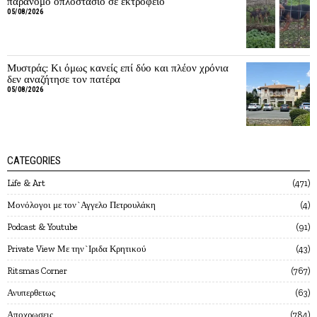
παράνομο οπλοστάσιο σε εκτροφείο
05/08/2026
Μυστράς: Κι όμως κανείς επί δύο και πλέον χρόνια
δεν αναζήτησε τον πατέρα
05/08/2026
CATEGORIES
Life & Art
471
Mονόλογοι με τον`Αγγελο Πετρουλάκη
4
Podcast & Youtube
91
Private View Με την`Ιριδα Κρητικού
43
Ritsmas Corner
767
Ανυπερθετως
63
Αποχρωσεις
784