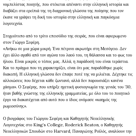
νομπελίστας ποιητής, που στέκεται απέναντι στην ελληνική ιστορία και
διαβάζει στα ερείπιά της τη διαχρονική γλώσσα της ποίησης που τον
έκανε να γράψει τη δική του ιστορία στην ελληνική και παγκόσμια
λογοτεχνία.
Στιγμιότυπο από το τρίτο επεισόδιο της σειράς, που είναι αφιερωμενο
στον Γιώργο Σεφέρη.
«Ανήκω σε μια χώρα μικρή. Ένα πέτρινο ακρωτήρι στη Μεσόγειο. Δεν
έχει άλλο αγαθό από τον αγώνα του λαού του, τη θάλασσα και το φως του
ήλιου. Είναι μικρός ο τόπος μας. Αλλά, η παράδοσή του είναι τεράστια.
Και το πράγμα που τη χαρακτηρίζει, είναι ότι μας παραδόθηκε χωρίς
διακοπή. Η ελληνική γλώσσα δεν έπαψε ποτέ της να μιλιέται. Δέχτηκε τις
αλλοιώσεις που δέχεται κάθε ζωντανό, αλλά δεν παρουσιάζει κανένα
χάσμα». Ο Σεφέρης, που υπήρξε ηγετική φυσιογνωμία της γενιάς του ‘30,
ήταν βαθής γνώστης της ελληνικής γραμματείας, με όλο του το ποιητικό
έργο να διακατέχεται από αυτό που ο ίδιος ονόμασε «καημός της
ρωμιοσύνης».
Ο βιογράφος του Γιώργου Σεφέρη και Καθηγητής Νεοελληνικής
Λογοτεχνίας στο King’s College, Roderick Beaton, ο Καθηγητής
Νεοελληνικών Σπουδών στο Harvard, Παναγιώτης Ροϊλός, αναλύουν την