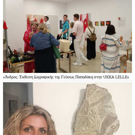
«Άνδρος: Έκθεση ζωγραφικής της Γεύσως Παπαδάκη στην UKKA LELLE»