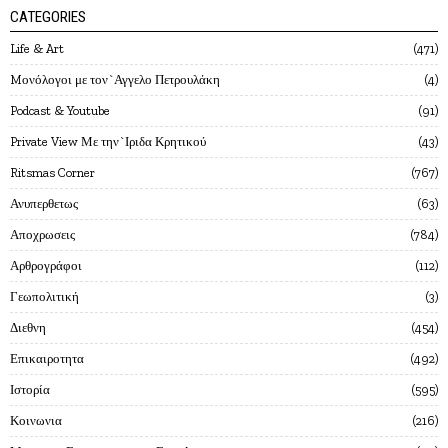
CATEGORIES
Life & Art
471
Mονόλογοι με τον`Αγγελο Πετρουλάκη
4
Podcast & Youtube
91
Private View Με την`Ιριδα Κρητικού
43
Ritsmas Corner
767
Ανυπερθετως
63
Αποχρωσεις
784
Αρθρογράφοι
112
Γεωπολιτική
3
Διεθνη
454
Επικαιροτητα
492
Ιστορία
595
Κοινωνια
216