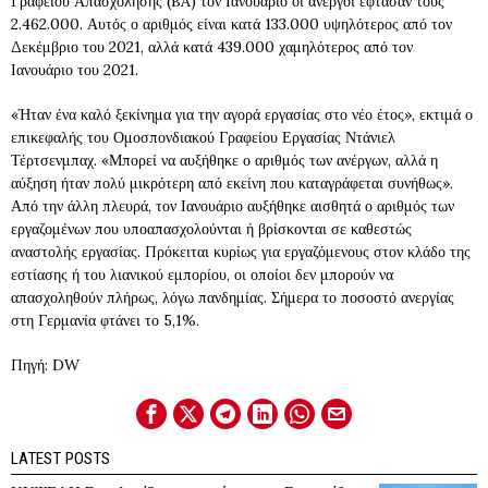
Γραφείου Απασχόλησης (BA) τον Ιανουάριο οι άνεργοι έφτασαν τους
2.462.000. Αυτός ο αριθμός είναι κατά 133.000 υψηλότερος από τον
Δεκέμβριο του 2021, αλλά κατά 439.000 χαμηλότερος από τον
Ιανουάριο του 2021.
«Ήταν ένα καλό ξεκίνημα για την αγορά εργασίας στο νέο έτος», εκτιμά ο
επικεφαλής του Ομοσπονδιακού Γραφείου Εργασίας Ντάνιελ
Τέρτσενμπαχ. «Μπορεί να αυξήθηκε ο αριθμός των ανέργων, αλλά η
αύξηση ήταν πολύ μικρότερη από εκείνη που καταγράφεται συνήθως».
Από την άλλη πλευρά, τον Ιανουάριο αυξήθηκε αισθητά ο αριθμός των
εργαζομένων που υποαπασχολούνται ή βρίσκονται σε καθεστώς
αναστολής εργασίας. Πρόκειται κυρίως για εργαζόμενους στον κλάδο της
εστίασης ή του λιανικού εμπορίου, οι οποίοι δεν μπορούν να
απασχοληθούν πλήρως, λόγω πανδημίας. Σήμερα το ποσοστό ανεργίας
στη Γερμανία φτάνει το 5,1%.
Πηγή: DW
LATEST POSTS