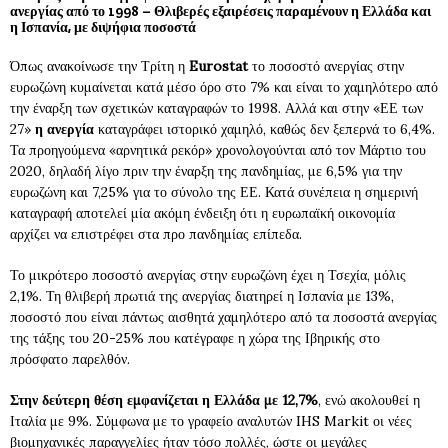
ανεργίας από το 1998 – Θλιβερές εξαιρέσεις παραμένουν η Ελλάδα και
η Ισπανία, με διψήφια ποσοστά
Όπως ανακοίνωσε την Τρίτη η
Eurostat
το ποσοστό ανεργίας στην
ευρωζώνη κυμαίνεται κατά μέσο όρο στο 7% και είναι το χαμηλότερο από
την έναρξη των σχετικών καταγραφών το 1998. Αλλά και στην «ΕΕ των
27»
η ανεργία
καταγράφει ιστορικό χαμηλό, καθώς δεν ξεπερνά το 6,4%.
Τα προηγούμενα «αρνητικά ρεκόρ» χρονολογούνται από τον Μάρτιο του
2020, δηλαδή λίγο πριν την έναρξη της πανδημίας, με 6,5% για την
ευρωζώνη και 7,25% για το σύνολο της ΕΕ. Κατά συνέπεια η σημερινή
καταγραφή αποτελεί μία ακόμη ένδειξη ότι η ευρωπαϊκή οικονομία
αρχίζει να επιστρέφει στα προ πανδημίας επίπεδα.
Το μικρότερο ποσοστό ανεργίας στην ευρωζώνη έχει η Τσεχία, μόλις
2,1%. Τη θλιβερή πρωτιά της ανεργίας διατηρεί η Ισπανία με 13%,
ποσοστό που είναι πάντως αισθητά χαμηλότερο από τα ποσοστά ανεργίας
της τάξης του 20-25% που κατέγραφε η χώρα της Ιβηρικής στο
πρόσφατο παρελθόν.
Στην δεύτερη θέση εμφανίζεται η Ελλάδα με 12,7%
, ενώ ακολουθεί η
Ιταλία με 9%. Σύμφωνα με το γραφείο αναλυτών IHS Markit οι νέες
βιομηχανικές παραγγελίες ήταν τόσο πολλές, ώστε οι μεγάλες