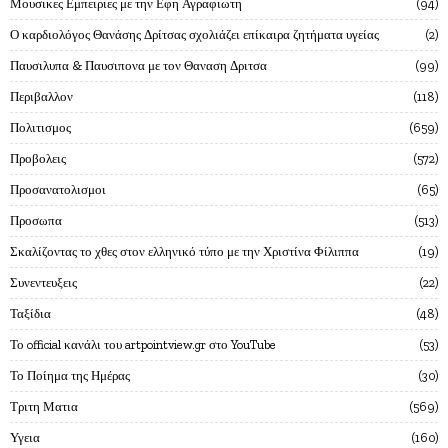
Μουσικες Εμπειριες με την Εφη Αγραφιωτη
94
Ο καρδιολόγος Θανάσης Δρίτσας σχολιάζει επίκαιρα ζητήματα υγείας
2
Παυσιλυπα & Παυσιπονα με τον Θαναση Δριτσα
99
Περιβαλλον
118
Πολιτισμος
659
Προβολεις
572
Προσανατολισμοι
65
Προσωπα
513
Σκαλίζοντας το χθες στον ελληνικό τύπο με την Χριστίνα Φίλιππα
19
Συνεντευξεις
22
Ταξίδια
48
Το official κανάλι του artpointview.gr στο YouTube
53
Το Ποίημα της Ημέρας
30
Τριτη Ματια
569
Υγεια
160