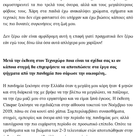
εκμυστηρευτεί τα πιο τρελά τους όνειρα, αλλά και τους μεγαλύτερους
φόβους τους. Χάρη στα παιδιά έχω ανακαλύψει χρώματα, σχήματα και
τεχνικές που δεν είχα φανταστεί ότι υπήρχαν και έχω βιώσεις κάποιες από
τις πιο δυνατές συγκινήσεις στη ζωή μου.
Δεν ξέρω εάν είναι αμφίδρομη αυτή η επαφή γιατί πραγματικά δεν ξέρω
εάν εγώ τους δίνω όλα όσα αυτά απλόχερα μου χαρίζουν!
Μετά την έκθεση στον Τεχνοχώρο ποια είναι τα σχέδια σας κι αν
κάποια στιγμή θα επιχειρήσετε να αποτυπώσετε στα έργα σας
ψήγματα από την πανδημία που σάρωσε την οικουμένη..
Η πανδημία ξεκίνησε στην Ελλάδα όταν η μεγάλη μου κόρη ήταν 4 μηνών
και στη διάρκειά της με βρήκε να την βλέπω να μεγαλώνει, να παίζουμε,
να την έχω μαζί μου στο εργαστήριο και να είμαι ξανά έγκυος. Η έκθεση
Cinque ξεκίνησε να σχεδιάζεται στην αίθουσα τοκετού τον Νοέμβριο του
2019, πάνω σε ένα κουτί από χάπια. Συμπεριλαμβάνει συναισθήματα,
στιγμές, εμπειρίες και όνειρα από την περίοδο της πανδημίας μεν, αλλά
ταυτόχρονα την πιο ευχάριστη περίοδο σε προσωπικό επίπεδο. Οπότε τα
ερεθίσματα και τα βιώματα των 2-3 τελευταίων ετών αποτυπώθηκαν στην