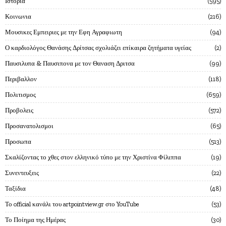
Ιστορία
595
Κοινωνια
216
Μουσικες Εμπειριες με την Εφη Αγραφιωτη
94
Ο καρδιολόγος Θανάσης Δρίτσας σχολιάζει επίκαιρα ζητήματα υγείας
2
Παυσιλυπα & Παυσιπονα με τον Θαναση Δριτσα
99
Περιβαλλον
118
Πολιτισμος
659
Προβολεις
572
Προσανατολισμοι
65
Προσωπα
513
Σκαλίζοντας το χθες στον ελληνικό τύπο με την Χριστίνα Φίλιππα
19
Συνεντευξεις
22
Ταξίδια
48
Το official κανάλι του artpointview.gr στο YouTube
53
Το Ποίημα της Ημέρας
30