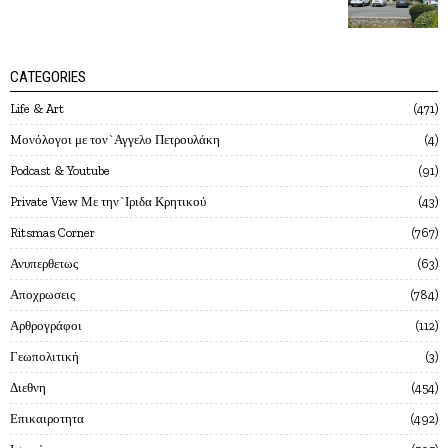
CATEGORIES
Life & Art
471
Mονόλογοι με τον`Αγγελο Πετρουλάκη
4
Podcast & Youtube
91
Private View Με την`Ιριδα Κρητικού
43
Ritsmas Corner
767
Ανυπερθετως
63
Αποχρωσεις
784
Αρθρογράφοι
112
Γεωπολιτική
3
Διεθνη
454
Επικαιροτητα
492