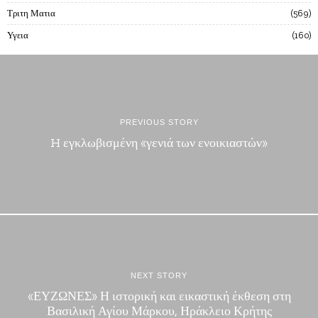
Τριτη Ματια
569
Υγεια
160
PREVIOUS STORY
H εγκλωβισμένη «γενιά των ενοικιαστών»
NEXT STORY
«ΕΥΖΩΝΕΣ» Η ιστορική και εικαστική έκθεση στη
Βασιλική Αγίου Μάρκου, Ηράκλειο Κρήτης