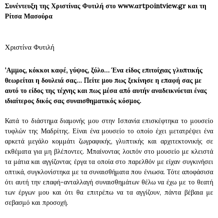
Συνέντευξη της Χριστίνας Φυτιλή στο www.αrtpointview.gr και τη
Ρίτσα Μασούρα
Χριστίνα Φυτιλή
‘Αμμος, κόκκοι καφέ, γύψος, ξύλο… Ένα είδος επιτοίχιας γλυπτικής
θεωρείται η δουλειά σας… Πείτε μου πως ξεκίνησε η επαφή σας με
αυτό το είδος της τέχνης και πως μέσα από αυτήν αναδεικνύεται ένας
ιδιαίτερος δικός σας συναισθηματικός κόσμος.
Κατά το διάστημα διαμονής μου στην Ισπανία επισκέφτηκα το μουσείο
τυφλών της Μαδρίτης. Είναι ένα μουσείο το οποίο έχει μετατρέψει ένα
αρκετά μεγάλο κομμάτι ζωγραφικής, γλυπτικής και αρχιτεκτονικής σε
εκθέματα για μη βλέποντες. Μπαίνοντας λοιπόν στο μουσείο με κλειστά
τα μάτια και αγγίζοντας έργα τα οποία στο παρελθόν με είχαν συγκινήσει
οπτικά, συγκλονίστηκα με τα συναισθήματα που ένιωσα. Τότε αποφάσισα
ότι αυτή την επαφή-ανταλλαγή συναισθημάτων θέλω να έχω με το θεατή
των έργων μου και ότι θα επιτρέπω να τα αγγίζουν, πάντα βέβαια με
σεβασμό και προσοχή.