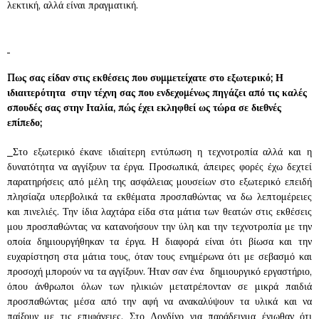
λεκτική, αλλά είναι πραγματική.
Πως σας είδαν στις εκθέσεις που συμμετείχατε στο εξωτερικό; Η
ιδιαιτερότητα στην τέχνη σας που ενδεχομένως πηγάζει από τις καλές
σπουδές σας στην Ιταλία, πώς έχει εκληφθεί ως τώρα σε διεθνές
επίπεδο;
Στο εξωτερικό έκανε ιδιαίτερη εντύπωση η τεχνοτροπία αλλά και η
δυνατότητα να αγγίξουν τα έργα. Προσωπικά, άπειρες φορές έχω δεχτεί
παρατηρήσεις από μέλη της ασφάλειας μουσείων στο εξωτερικό επειδή
πλησίαζα υπερβολικά τα εκθέματα προσπαθώντας να δω λεπτομέρειες
και πινελιές. Την ίδια λαχτάρα είδα στα μάτια των θεατών στις εκθέσεις
μου προσπαθώντας να κατανοήσουν την ύλη και την τεχνοτροπία με την
οποία δημιουργήθηκαν τα έργα. Η διαφορά είναι ότι βίωσα και την
ευχαρίστηση στα μάτια τους, όταν τους ενημέρωνα ότι με σεβασμό και
προσοχή μπορούν να τα αγγίξουν. Ήταν σαν ένα δημιουργικό εργαστήριο,
όπου άνθρωποι όλων των ηλικιών μετατρέπονταν σε μικρά παιδιά
προσπαθώντας μέσα από την αφή να ανακαλύψουν τα υλικά και να
παίξουν με τις επιφάνειες. Στο Λονδίνο για παράδειγμα ένιωθαν ότι