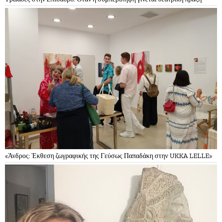
«Άνδρος: Έκθεση ζωγραφικής της Γεύσως Παπαδάκη στην UKKA LELLE»