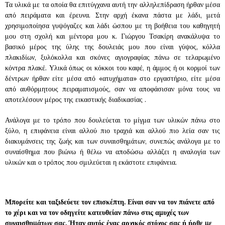
Τα υλικά με τα οποία θα επιτύγχανα αυτή την αλληλεπίδραση ήρθαν μέσα
από πειράματα και έρευνα. Στην αρχή έκανα πάστα με λάδι, μετά
χρησιμοποίησα γυψόγαζες και λάδι ώσπου με τη βοήθεια του καθηγητή
μου στη σχολή και μέντορα μου κ. Γιώργου Τσακίρη ανακάλυψα το
βασικό μέρος της ύλης της δουλειάς μου που είναι γύψος, κόλλα
πλακιδίων, ξυλόκολλα και σκόνες αγιογραφίας πάνω σε τελαρωμένο
κόντρα πλακέ. Υλικά όπως οι κόκκοι του καφέ, η άμμος ή οι κορμοί των
δέντρων ήρθαν είτε μέσα από «ατυχήματα» στο εργαστήριο, είτε μέσα
από αυθόρμητους πειραματισμούς, σαν να αποφάσισαν μόνα τους να
αποτελέσουν μέρος της εικαστικής διαδικασίας .
Ανάλογα με το τρόπο που δουλεύεται το μίγμα των υλικών πάνω στο
ξύλο, η επιφάνεια είναι αλλού πιο τραχιά και αλλού πιο λεία σαν τις
διακυμάνσεις της ζωής και των συναισθημάτων, συνεπώς ανάλογα με το
συναίσθημα που βιώνω ή θέλω να αποδώσω αλλάζει η αναλογία των
υλικών και ο τρόπος που σμιλεύεται η εκάστοτε επιφάνεια.
Μπορείτε και ταξιδεύετε τον επισκέπτη. Είναι σαν να τον πιάνετε από
το χέρι και να τον οδηγείτε
κατευθείαν πάνω στις αμυχές των
συναισθημάτων σας. Ήταν αυτός ένας αρχικός στόχος σας ή ήρθε με