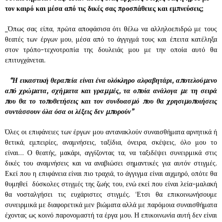
τον καιρό και μέσα από τις δικές σας προσπάθειες και εμπνεύσεις;
Όπως σας είπα, πρώτα αποφάσισα ότι θέλω να αλληλοεπιδρώ με τους
θεατές των έργων μου, μέσα από το άγγιγμά τους και έπειτα κατέληξα
στον τρόπο-τεχνοτροπία της δουλειάς μου με την οποία αυτό θα
επιτυγχάνεται.
“Η εικαστική θεραπεία είναι ένα ολόκληρο αλφαβητάρι, αποτελούμενο
από χρώματα, σχήματα και γραμμές, τα οποία ανάλογα με τη σειρά
που θα το τοποθετήσεις και τον συνδυασμό που θα χρησιμοποιήσεις
συντάσσουν όλα όσα οι λέξεις δεν μπορούν”
Όλες οι επιφάνειες των έργων μου αντανακλούν συναισθήματα αρνητικά ή
θετικά, εμπειρίες, αναμνήσεις, ταξίδια, όνειρα, σκέψεις, όλο μου το
είναι… Ο θεατής, μακάρι, αγγίζοντας τα, να ταξιδέψει συνειρμικά στις
δικές του αναμνήσεις και να αναβιώσει σημαντικές για αυτόν στιγμές.
Εκεί που η επιφάνεια είναι πιο τραχιά, το άγγιγμα είναι αιχμηρό, οπότε θα
θυμηθεί δύσκολες στιγμές της ζωής του, ενώ εκεί που είναι λεία-μαλακή
θα νοσταλγήσει τις ευχάριστες στιγμές. ‘Ετσι θα επικοινωνήσουμε
συνειρμικά με διαφορετικά μεν βιώματα αλλά με παρόμοια συναισθήματα
έχοντας ως κοινό παρονομαστή τα έργα μου. Η επικοινωνία αυτή δεν είναι