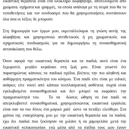
εικαστική θεραπεία είναι ένα ολόκληρο αλφαβητάρι, αποτελούμενο από
χρώματα, σχήματα και γραμμές, τα οποία ανάλογα με τη σειρά που θα το
τοποθετήσεις και τον συνδυασμό που θα χρησιμοποιήσεις συντάσσουν
όλα όσα οι λέξεις δε μπορούν.
Στη δημιουργία των έργων μου, εκμεταλλεύομαι τη γνώση αυτής της
αλφαβήτας και χρησιμοποιώ αντιθετικούς ή μη χρωματικούς και
σχηματικούς συνδυασμούς για να δημιουργήσω τη συναισθηματική
αντανάκλαση που θέλω.
Όσον αφορά την εικαστική θεραπεία και τα παιδιά, αυτό είναι ένα
ξεχωριστό, μεγάλο κεφάλαιο στη ζωή μου. Είναι γνωστό ότι
παρατηρώντας κάποιος τα παιδικά σχέδια, βλέπεις την πιο αληθινή και
αυθόρμητη πραγματικότητα του κόσμου. Ένα παιδί είτε είναι με ειδικές
ανάγκες είτε νοσεί από κάποια νεοπλασματική ασθένεια, συχνά είναι
εγκλωβισμένο συναισθηματικά και δεν μπορεί να εκφράσει την
πραγματικότητά του. Το να δώσεις ώθηση σε ένα παιδί να
απεγκλωβιστεί συναισθηματικά, χρησιμοποιώντας εικαστικά εργαλεία,
είναι σαν να του δίνεις ένα μαγικό χαλί ώστε να πετάξει ελεύθερο. Στα
χρόνια της ενασχόλησης μου με την εικαστική θεραπεία και τα παιδιά,
έχω δει παιδιά που ξεκίνησαν να μιλάνε ή να χαμογελάνε μετά την
εικαστική «επικοινωνία», ενώ μέσα από τα σχέδια τους μου έχουν