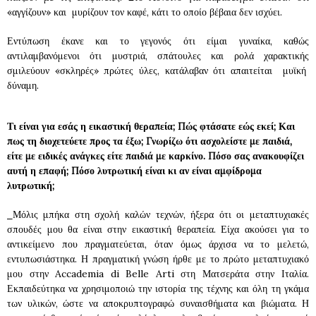
«αγγίζουν» και μυρίζουν τον καφέ, κάτι το οποίο βέβαια δεν ισχύει.
Εντύπωση έκανε και το γεγονός ότι είμαι γυναίκα, καθώς
αντιλαμβανόμενοι ότι μυστριά, σπάτουλες και ρολά χαρακτικής
σμιλεύουν «σκληρές» πρώτες ύλες, κατάλαβαν ότι απαιτείται μυϊκή
δύναμη.
Τι είναι για εσάς η εικαστική θεραπεία; Πώς φτάσατε εώς εκεί; Και
πως τη διοχετεύετε προς τα έξω; Γνωρίζω ότι ασχολείστε με παιδιά,
είτε με ειδικές ανάγκες είτε παιδιά με καρκίνο. Πόσο σας ανακουφίζει
αυτή η επαφή; Πόσο λυτρωτική είναι κι αν είναι αμφίδρομα
λυτρωτική;
Μόλις μπήκα στη σχολή καλών τεχνών, ήξερα ότι οι μεταπτυχιακές
σπουδές μου θα είναι στην εικαστική θεραπεία. Είχα ακούσει για το
αντικείμενο που πραγματεύεται, όταν όμως άρχισα να το μελετώ,
εντυπωσιάστηκα. Η πραγματική γνώση ήρθε με το πρώτο μεταπτυχιακό
μου στην Accademia di Belle Arti στη Ματσεράτα στην Ιταλία.
Εκπαιδεύτηκα να χρησιμοποιώ την ιστορία της τέχνης και όλη τη γκάμα
των υλικών, ώστε να αποκρυπτογραφώ συναισθήματα και βιώματα. Η