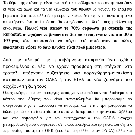
Το θέμα της στέγασης είναι ένα από τα προβλήματα που αντιμετωπίζουν
οι νέοι και αλλά και τα νέα ζευγάρια που θέλουν να κάνουν το επόμενο
βήμα στη ζωή τους αλλά δεν μπορούν, καθώς δεν έχουν τη δυνατότητα να
αποκτήσουν ένα σπίτι όπου θα στεγάσουν τη δική τους μελλοντική
οικογένεια.
Πολλοί νέοι σχεδόν το 70% σύμφωνα με στοιχεία της
Eurostat, συνεχίζουν να μένουν στο πατρικό τους, ενώ κοντά στα 30 ο
Έλληνας νέος αποφασίζει να φύγει από αυτό όταν σε άλλες
ευρωπαϊκές χώρες το όριο ηλικίας είναι πολύ μικρότερο.
Από την πλευρά της η κυβέρνηση ετοιμάζει ένα σχέδιο
προκειμένου οι νέοι να έχουν προσβαση στη στέγαση. Στο
τραπέζι υπάρχουν συζητήσεις για παραχώρηση-ενοικίαση
κατοικιών από τον ΟΑΕΔ ή τον ΕΤΑΔ σε νέα ζευγάρια που
αρχίζουν τη ζωή τους.
Όπως ανέφερε ο πρωθυπουργός «υπάρχουν αρκετά ακίνητα ιδιαίτερα στο
κέντρο της Αθήνας που είναι παραμελημένα θα μπορούσαμε να
σκεφτούμε λίγο τι μπορούμε να κάνουμε και τι κίνητρα μπορούμε να
δώσουμε, ώστε τα διαμερίσματα αυτά να ξαναμπούν στην αγορά. Εξάλλου
και στο νομοσχέδιο για τον εκσυγχρονισμό του ΟΑΕΔ υπάρχει
μεταρρύθμιση που αναφέρεται στην αποτελεσματικότερη αξιοποίηση της
περιουσίας του πρώην ΟΕΚ (που έχει περιέλθει στον ΟΑΕΔ) αλλά και