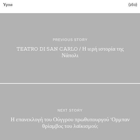
Υγεια
160
PREVIOUS STORY
TEATRO DI SAN CARLO / Η ιερή ιστορία της
Νάπολι
NEXT STORY
Η επανεκλογή του Ούγγρου πρωθυπουργού ‘Ορμπαν
θρίαμβος του λαϊκισμού;