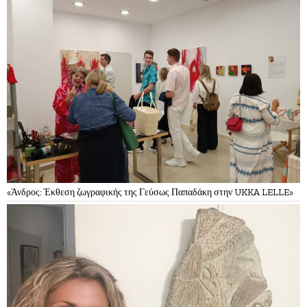
«Άνδρος: Έκθεση ζωγραφικής της Γεύσως Παπαδάκη στην UKKA LELLE»