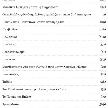
Μουσικες Εμπειριες με την Εφη Αγραφιωτη
94
Ο καρδιολόγος Θανάσης Δρίτσας σχολιάζει επίκαιρα ζητήματα υγείας
2
Παυσιλυπα & Παυσιπονα με τον Θαναση Δριτσα
99
Περιβαλλον
118
Πολιτισμος
659
Προβολεις
572
Προσανατολισμοι
65
Προσωπα
513
Σκαλίζοντας το χθες στον ελληνικό τύπο με την Χριστίνα Φίλιππα
19
Συνεντευξεις
22
Ταξίδια
48
Το official κανάλι του artpointview.gr στο YouTube
53
Το Ποίημα της Ημέρας
30
Τριτη Ματια
569