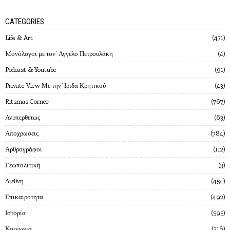
CATEGORIES
Life & Art
471
Mονόλογοι με τον`Αγγελο Πετρουλάκη
4
Podcast & Youtube
91
Private View Με την`Ιριδα Κρητικού
43
Ritsmas Corner
767
Ανυπερθετως
63
Αποχρωσεις
784
Αρθρογράφοι
112
Γεωπολιτική
3
Διεθνη
454
Επικαιροτητα
492
Ιστορία
595
Κοινωνια
216