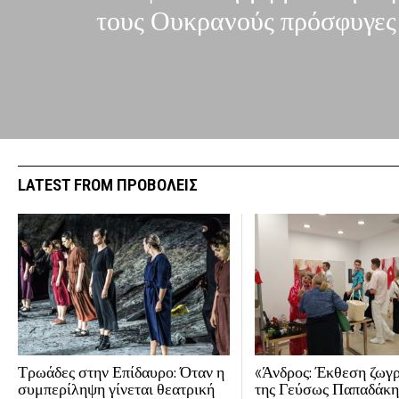
τους Ουκρανούς πρόσφυγες
LATEST FROM ΠΡΟΒΟΛΕΙΣ
Τρωάδες στην Επίδαυρο: Όταν η
«Άνδρος: Έκθεση ζωγ
συμπερίληψη γίνεται θεατρική
της Γεύσως Παπαδάκη