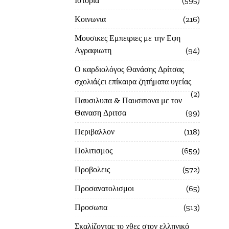
Ιστορία
595
Κοινωνια
216
Μουσικες Εμπειριες με την Εφη
Αγραφιωτη
94
Ο καρδιολόγος Θανάσης Δρίτσας
σχολιάζει επίκαιρα ζητήματα υγείας
2
Παυσιλυπα & Παυσιπονα με τον
Θαναση Δριτσα
99
Περιβαλλον
118
Πολιτισμος
659
Προβολεις
572
Προσανατολισμοι
65
Προσωπα
513
Σκαλίζοντας το χθες στον ελληνικό