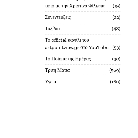
τύπο με την Χριστίνα Φίλιππα
19
Συνεντευξεις
22
Ταξίδια
48
Το official κανάλι του
artpointview.gr στο YouTube
53
Το Ποίημα της Ημέρας
30
Τριτη Ματια
569
Υγεια
160