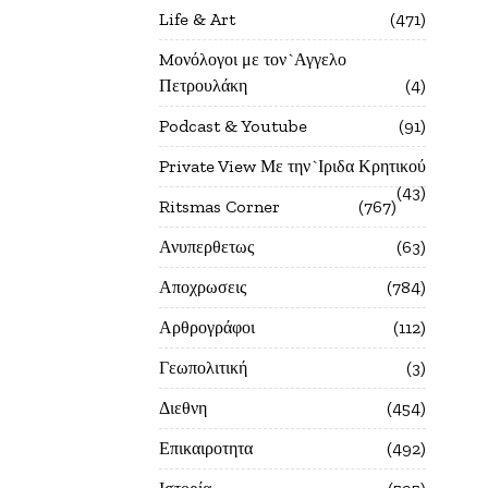
Life & Art
471
Mονόλογοι με τον`Αγγελο
Πετρουλάκη
4
Podcast & Youtube
91
Private View Με την`Ιριδα Κρητικού
43
Ritsmas Corner
767
Ανυπερθετως
63
Αποχρωσεις
784
Αρθρογράφοι
112
Γεωπολιτική
3
Διεθνη
454
Επικαιροτητα
492