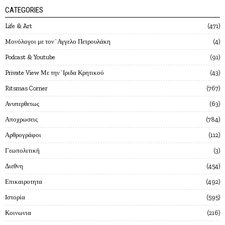
CATEGORIES
Life & Art
471
Mονόλογοι με τον`Αγγελο Πετρουλάκη
4
Podcast & Youtube
91
Private View Με την`Ιριδα Κρητικού
43
Ritsmas Corner
767
Ανυπερθετως
63
Αποχρωσεις
784
Αρθρογράφοι
112
Γεωπολιτική
3
Διεθνη
454
Επικαιροτητα
492
Ιστορία
595
Κοινωνια
216