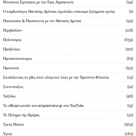
Μουσικες Εμπειριες με την Εφη Αγραφιωτη
94
Ο καρδιολόγος Θανάσης Δρίτσας σχολιάζει επίκαιρα ζητήματα υγείας
2
Παυσιλυπα & Παυσιπονα με τον Θαναση Δριτσα
99
Περιβαλλον
118
Πολιτισμος
659
Προβολεις
572
Προσανατολισμοι
65
Προσωπα
513
Σκαλίζοντας το χθες στον ελληνικό τύπο με την Χριστίνα Φίλιππα
19
Συνεντευξεις
22
Ταξίδια
48
Το official κανάλι του artpointview.gr στο YouTube
53
Το Ποίημα της Ημέρας
30
Τριτη Ματια
569
Υγεια
160