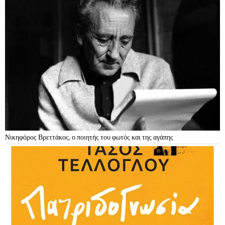
Νικηφόρος Βρεττάκος, ο ποιητής του φωτός και της αγάπης