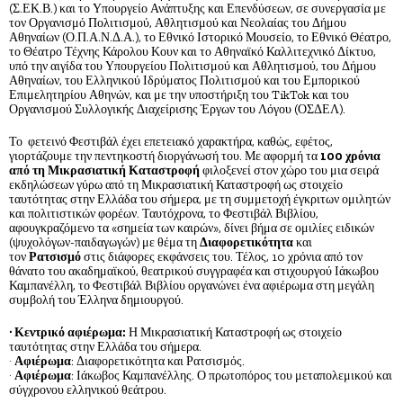
(Σ.ΕΚ.Β.) και το Υπουργείο Ανάπτυξης και Επενδύσεων, σε συνεργασία με
τον Οργανισμό Πολιτισμού, Αθλητισμού και Νεολαίας του Δήμου
Αθηναίων (Ο.Π.Α.Ν.Δ.Α.), το Εθνικό Ιστορικό Μουσείο, το Εθνικό Θέατρο,
το Θέατρο Τέχνης Κάρολου Κουν και το Αθηναϊκό Καλλιτεχνικό Δίκτυο,
υπό την αιγίδα του Υπουργείου Πολιτισμού και Αθλητισμού, του Δήμου
Αθηναίων, του Ελληνικού Ιδρύματος Πολιτισμού και του Εμπορικού
Επιμελητηρίου Αθηνών, και με την υποστήριξη του TikTok και του
Οργανισμού Συλλογικής Διαχείρισης Έργων του Λόγου (ΟΣΔΕΛ).
Το φετεινό Φεστιβάλ έχει επετειακό χαρακτήρα, καθώς, εφέτος,
γιορτάζουμε την πεντηκοστή διοργάνωσή του. Με αφορμή τα
100 χρόνια
από τη Μικρασιατική Καταστροφή
φιλοξενεί στον χώρο του μια σειρά
εκδηλώσεων γύρω από τη Μικρασιατική Καταστροφή ως στοιχείο
ταυτότητας στην Ελλάδα του σήμερα, με τη συμμετοχή έγκριτων ομιλητών
και πολιτιστικών φορέων. Ταυτόχρονα, το Φεστιβάλ Βιβλίου,
αφουγκραζόμενο τα «σημεία των καιρών», δίνει βήμα σε ομιλίες ειδικών
(ψυχολόγων-παιδαγωγών) με θέμα τη
Διαφορετικότητα
και
τον
Ρατσισμό
στις διάφορες εκφάνσεις του. Τέλος, 10 χρόνια από τον
θάνατο του ακαδημαϊκού, θεατρικού συγγραφέα και στιχουργού Ιάκωβου
Καμπανέλλη, το Φεστιβάλ Βιβλίου οργανώνει ένα αφιέρωμα στη μεγάλη
συμβολή του Έλληνα δημιουργού.
· Κεντρικό αφιέρωμα:
Η Μικρασιατική Καταστροφή ως στοιχείο
ταυτότητας στην Ελλάδα του σήμερα.
·
Αφιέρωμα
: Διαφορετικότητα και Ρατσισμός.
·
Αφιέρωμα
: Ιάκωβος Καμπανέλλης. Ο πρωτοπόρος του μεταπολεμικού και
σύγχρονου ελληνικού θεάτρου.