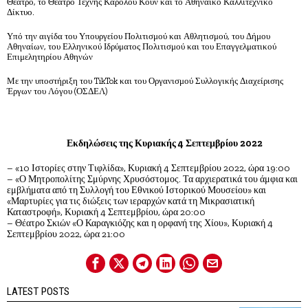
Θέατρο, το Θέατρο Τέχνης Κάρολου Κουν και το Αθηναϊκό Καλλιτεχνικό
Δίκτυο.
Υπό την αιγίδα του Υπουργείου Πολιτισμού και Αθλητισμού, του Δήμου
Αθηναίων, του Ελληνικού Ιδρύματος Πολιτισμού και του Επαγγελματικού
Επιμελητηρίου Αθηνών
Με την υποστήριξη του TikTok και του Οργανισμού Συλλογικής Διαχείρισης
Έργων του Λόγου (ΟΣΔΕΛ)
Εκδηλώσεις της Κυριακής 4 Σεπτεμβρίου 2022
– «10 Ιστορίες στην Τιφλίδα», Κυριακή 4 Σεπτεμβρίου 2022, ώρα 19:00
– «Ο Μητροπολίτης Σμύρνης Χρυσόστομος. Τα αρχιερατικά του άμφια και
εμβλήματα από τη Συλλογή του Εθνικού Ιστορικού Μουσείου» και
«Μαρτυρίες για τις διώξεις των ιεραρχών κατά τη Μικρασιατική
Καταστροφή», Κυριακή 4 Σεπτεμβρίου, ώρα 20:00
– Θέατρο Σκιών «Ο Καραγκιόζης και η ορφανή της Χίου», Κυριακή 4
Σεπτεμβρίου 2022, ώρα 21:00
LATEST POSTS