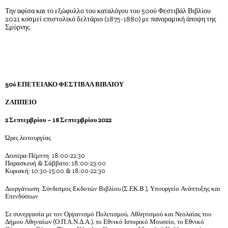
Την αφίσα και το εξώφυλλο του καταλόγου του 50ού Φεστιβάλ Βιβλίου
2021 κοσμεί επιστολικό δελτάριο (1875-1880) με πανοραμική άποψη της
Σμύρνης.
50ό ΕΠΕΤΕΙΑΚΟ ΦΕΣΤΙΒΑΛ ΒΙΒΛΙΟΥ
ΖΑΠΠΕΙΟ
2 Σεπτεμβρίου – 18 Σεπτεμβρίου 2022
Ώρες λειτουργίας
Δευτέρα-Πέμπτη: 18:00-22:30
Παρασκευή & Σάββατο: 18:00-23:00
Κυριακή: 10:30-15:00 & 18:00-22:30
Διοργάνωση: Σύνδεσμος Εκδοτών Βιβλίου (Σ.ΕΚ.Β.), Υπουργείο Ανάπτυξης και
Επενδύσεων
Σε συνεργασία με τον Οργανισμό Πολιτισμού, Αθλητισμού και Νεολαίας του
Δήμου Αθηναίων (Ο.Π.Α.Ν.Δ.Α.), το Εθνικό Ιστορικό Μουσείο, το Εθνικό