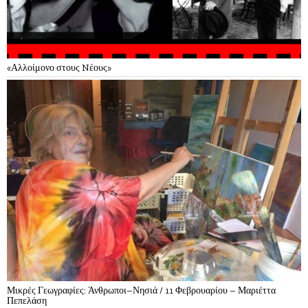
«Αλλοίμονο στους Nέους»
Μικρές Γεωγραφίες: Άνθρωποι–Νησιά / 11 Φεβρουαρίου – Μαριέττα
Πεπελάση