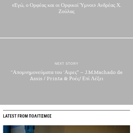
«Εγώ, ο Ορφέας και οι Ορφικοί Ύμνοι» Ανδρέας Χ.
Ζούλας
NEXT STORY
“Απομνημονεύματα του ‘Αιρες” – J.M.Machado de
Assis / Printa & Ροές/ Επί Λέξει
LATEST FROM ΠΟΛΙΤΙΣΜΟΣ