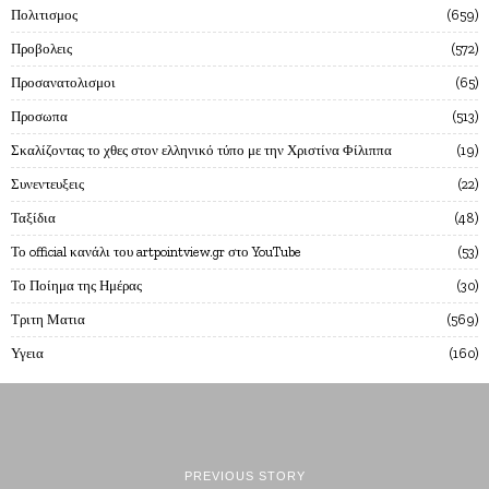
Πολιτισμος
659
Προβολεις
572
Προσανατολισμοι
65
Προσωπα
513
Σκαλίζοντας το χθες στον ελληνικό τύπο με την Χριστίνα Φίλιππα
19
Συνεντευξεις
22
Ταξίδια
48
Το official κανάλι του artpointview.gr στο YouTube
53
Το Ποίημα της Ημέρας
30
Τριτη Ματια
569
Υγεια
160
PREVIOUS STORY