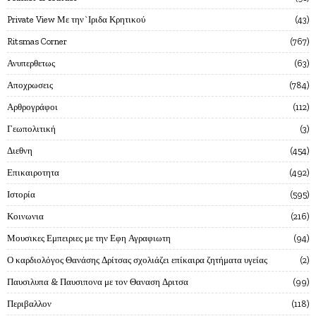
Private View Με την`Ιριδα Κρητικού
43
Ritsmas Corner
767
Ανυπερθετως
63
Αποχρωσεις
784
Αρθρογράφοι
112
Γεωπολιτική
3
Διεθνη
454
Επικαιροτητα
492
Ιστορία
595
Κοινωνια
216
Μουσικες Εμπειριες με την Εφη Αγραφιωτη
94
Ο καρδιολόγος Θανάσης Δρίτσας σχολιάζει επίκαιρα ζητήματα υγείας
2
Παυσιλυπα & Παυσιπονα με τον Θαναση Δριτσα
99
Περιβαλλον
118