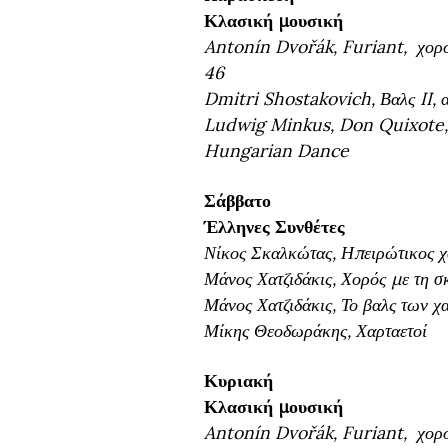
Κλασική μουσική
Antonín Dvořák, Furiant, χορός 
46
Dmitri Shostakovich, Βαλς II, α
Ludwig Minkus, Don Quixote,
Hungarian Dance
Σάββατο
Έλληνες Συνθέτες
Νίκος Σκαλκώτας, Ηπειρώτικος χ
Μάνος Χατζιδάκις, Χορός με τη σ
Μάνος Χατζιδάκις, Το βαλς των 
Μίκης Θεοδωράκης, Χαρταετοί
Κυριακή
Κλασική μουσική
Antonín Dvořák, Furiant, χορός 