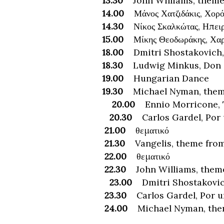
13.30
John Williams, theme
14.00
Μάνος Χατζιδάκις, Χορός
14.30
Νίκος Σκαλκώτας, Ηπειρώ
15.00
Μίκης Θεοδωράκης, Χαρ
18.00
Dmitri Shostakovich, 
18.30
Ludwig Minkus, Don Q
19.00
Hungarian Dance
19.30
Michael Nyman, theme
20.00
Ennio Morricone, 
20.30
Carlos Gardel, Por 
21.00
θεματικό
21.30
Vangelis, theme from
22.00
θεματικό
22.30
John Williams, theme
23.00
Dmitri Shostakovich
23.30
Carlos Gardel, Por u
24.00
Michael Nyman, them