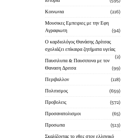
Ιστορία
595
Κοινωνια
216
Μουσικες Εμπειριες με την Εφη
Αγραφιωτη
94
Ο καρδιολόγος Θανάσης Δρίτσας
σχολιάζει επίκαιρα ζητήματα υγείας
2
Παυσιλυπα & Παυσιπονα με τον
Θαναση Δριτσα
99
Περιβαλλον
118
Πολιτισμος
659
Προβολεις
572
Προσανατολισμοι
65
Προσωπα
513
Σκαλίζοντας το χθες στον ελληνικό