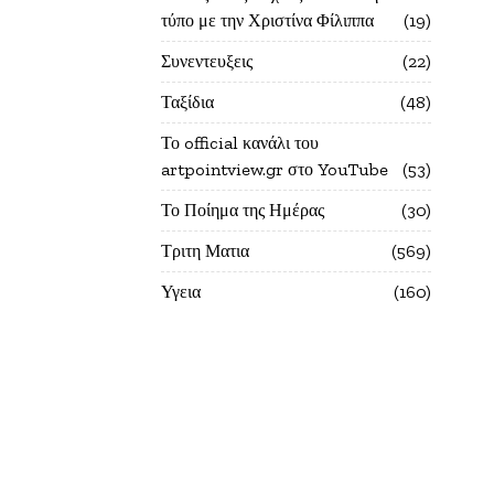
τύπο με την Χριστίνα Φίλιππα
19
Συνεντευξεις
22
Ταξίδια
48
Το official κανάλι του
artpointview.gr στο YouTube
53
Το Ποίημα της Ημέρας
30
Τριτη Ματια
569
Υγεια
160