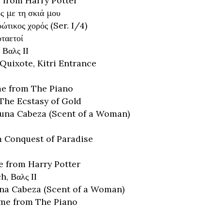
 from Harry Potter
 με τη σκιά μου
τικος χορός (Ser. I/4)
ταετοί
Βαλς II
uixote, Kitri Entrance
 from The Piano
The Ecstasy of Gold
una Cabeza (Scent of a Woman)
 Conquest of Paradise
 from Harry Potter
, Βαλς II
na Cabeza (Scent of a Woman)
e from The Piano