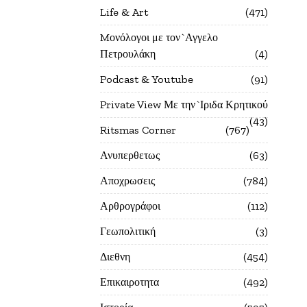
Life & Art
471
Mονόλογοι με τον`Αγγελο
Πετρουλάκη
4
Podcast & Youtube
91
Private View Με την`Ιριδα Κρητικού
43
Ritsmas Corner
767
Ανυπερθετως
63
Αποχρωσεις
784
Αρθρογράφοι
112
Γεωπολιτική
3
Διεθνη
454
Επικαιροτητα
492