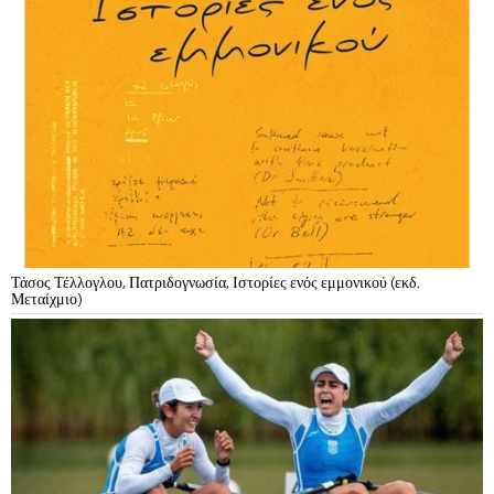
Τάσος Τέλλογλου, Πατριδογνωσία, Ιστορίες ενός εμμονικού (εκδ.
Μεταίχμιο)