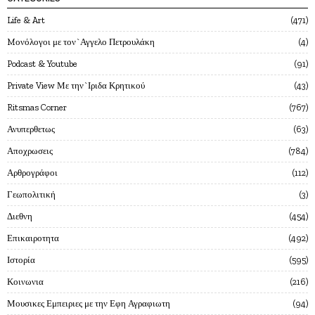
Life & Art
471
Mονόλογοι με τον`Αγγελο Πετρουλάκη
4
Podcast & Youtube
91
Private View Με την`Ιριδα Κρητικού
43
Ritsmas Corner
767
Ανυπερθετως
63
Αποχρωσεις
784
Αρθρογράφοι
112
Γεωπολιτική
3
Διεθνη
454
Επικαιροτητα
492
Ιστορία
595
Κοινωνια
216
Μουσικες Εμπειριες με την Εφη Αγραφιωτη
94