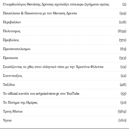
Ο καρδιολόγος Θανάσης Δρίτσας σχολιάζει επίκαιρα ζητήματα υγείας
2
Παυσιλυπα & Παυσιπονα με τον Θαναση Δριτσα
99
Περιβαλλον
118
Πολιτισμος
659
Προβολεις
572
Προσανατολισμοι
65
Προσωπα
513
Σκαλίζοντας το χθες στον ελληνικό τύπο με την Χριστίνα Φίλιππα
19
Συνεντευξεις
22
Ταξίδια
48
Το official κανάλι του artpointview.gr στο YouTube
53
Το Ποίημα της Ημέρας
30
Τριτη Ματια
569
Υγεια
160