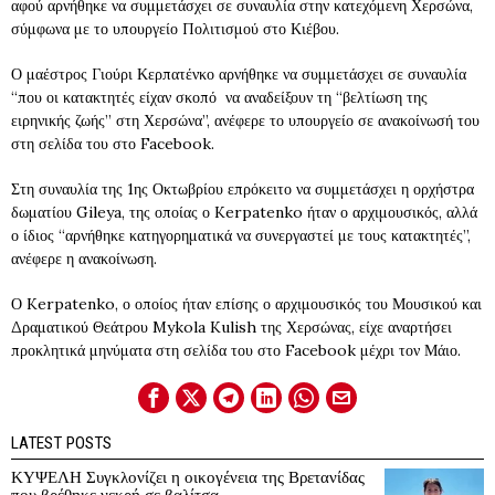
αφού αρνήθηκε να συμμετάσχει σε συναυλία στην κατεχόμενη Χερσώνα,
σύμφωνα με το υπουργείο Πολιτισμού στο Κιέβου.
Ο μαέστρος Γιούρι Κερπατένκο αρνήθηκε να συμμετάσχει σε συναυλία
“που οι κατακτητές είχαν σκοπό να αναδείξουν τη “βελτίωση της
ειρηνικής ζωής” στη Χερσώνα”, ανέφερε το υπουργείο σε ανακοίνωσή του
στη σελίδα του στο Facebook.
Στη συναυλία της 1ης Οκτωβρίου επρόκειτο να συμμετάσχει η ορχήστρα
δωματίου Gileya, της οποίας ο Kerpatenko ήταν ο αρχιμουσικός, αλλά
ο ίδιος “αρνήθηκε κατηγορηματικά να συνεργαστεί με τους κατακτητές”,
ανέφερε η ανακοίνωση.
Ο Kerpatenko, ο οποίος ήταν επίσης ο αρχιμουσικός του Μουσικού και
Δραματικού Θεάτρου Mykola Kulish της Χερσώνας, είχε αναρτήσει
προκλητικά μηνύματα στη σελίδα του στο Facebook μέχρι τον Μάιο.
LATEST POSTS
ΚΥΨΕΛΗ Συγκλονίζει η οικογένεια της Βρετανίδας
που βρέθηκε νεκρή σε βαλίτσα