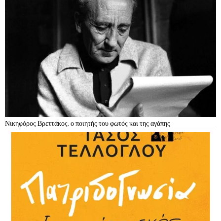
Νικηφόρος Βρεττάκος, ο ποιητής του φωτός και της αγάπης