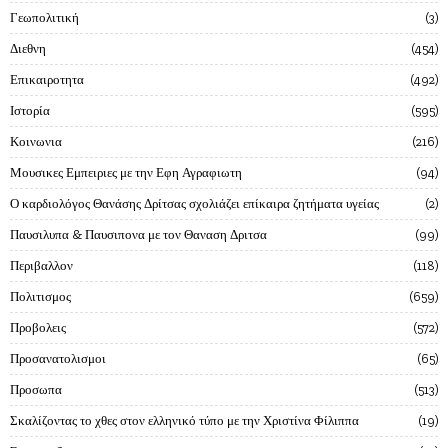
Γεωπολιτική
3
Διεθνη
454
Επικαιροτητα
492
Ιστορία
595
Κοινωνια
216
Μουσικες Εμπειριες με την Εφη Αγραφιωτη
94
Ο καρδιολόγος Θανάσης Δρίτσας σχολιάζει επίκαιρα ζητήματα υγείας
2
Παυσιλυπα & Παυσιπονα με τον Θαναση Δριτσα
99
Περιβαλλον
118
Πολιτισμος
659
Προβολεις
572
Προσανατολισμοι
65
Προσωπα
513
Σκαλίζοντας το χθες στον ελληνικό τύπο με την Χριστίνα Φίλιππα
19