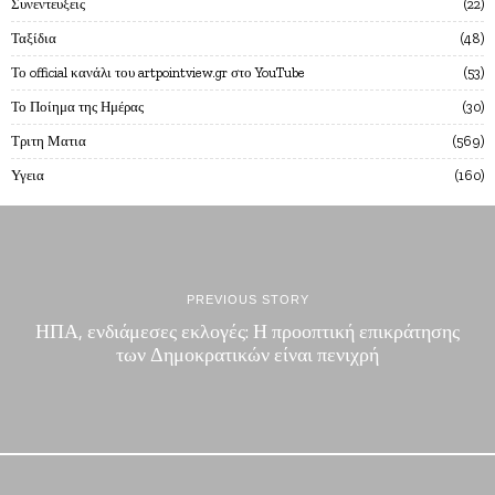
Συνεντευξεις
22
Ταξίδια
48
Το official κανάλι του artpointview.gr στο YouTube
53
Το Ποίημα της Ημέρας
30
Τριτη Ματια
569
Υγεια
160
PREVIOUS STORY
ΗΠΑ, ενδιάμεσες εκλογές: Η προοπτική επικράτησης
των Δημοκρατικών είναι πενιχρή