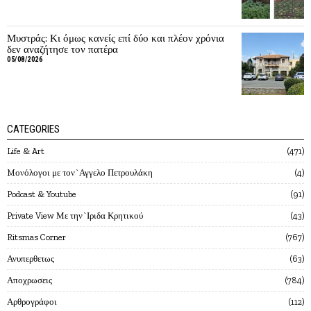
Μυστράς: Κι όμως κανείς επί δύο και πλέον χρόνια
δεν αναζήτησε τον πατέρα
05/08/2026
CATEGORIES
Life & Art
471
Mονόλογοι με τον`Αγγελο Πετρουλάκη
4
Podcast & Youtube
91
Private View Με την`Ιριδα Κρητικού
43
Ritsmas Corner
767
Ανυπερθετως
63
Αποχρωσεις
784
Αρθρογράφοι
112