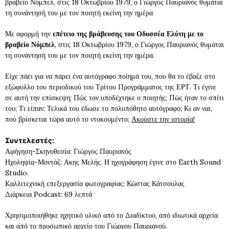
βραβείο Νόμπελ, στις 18 Οκτωβρίου 1979, ο Γιώργος Παυριανός θυμάται
τη συνάντησή του με τον ποιητή εκείνη την ημέρα
Με αφορμή την
επέτειο της βράβευσης του Οδυσσέα Ελύτη με το
βραβείο Νόμπελ
, στις 18 Οκτωβρίου 1979, ο Γιώργος Παυριανός θυμάται
τη συνάντησή του με τον ποιητή εκείνη την ημέρα.
Είχε πάει για να πάρει ένα αυτόγραφο ποίημά του, που θα το έβαζε στο
εξώφυλλο του περιοδικού του Τρίτου Προγράμματος της ΕΡΤ. Τι έγινε
σε αυτή την επίσκεψη; Πώς τον υποδέχτηκε ο ποιητής; Πώς ήταν το σπίτι
του; Τι είπαν; Τελικά του έδωσε το πολυπόθητο αυτόγραφο; Κι αν ναι,
πού βρίσκεται τώρα αυτό το ντοκουμέντο;
Ακούστε την ιστορία!
Συντελεστές:
Αφήγηση-Σκηνοθεσία: Γιώργος Παυριανός
Ηχοληψία-Μοντάζ: Ακης Μελής. Η ηχογράφηση έγινε στο Earth Sound
Studio.
Kαλλιτεχνική επεξεργασία φωτογραφίας: Κώστας Κάτσουλας
Διάρκεια Podcast: 69 λεπτά
Χρησιμοποιήθηκε ηχητικό υλικό από το Διαδίκτυο, από ιδιωτικά αρχεία
και από το προσωπικό αρχείο του Γιώργου Παυριανού.