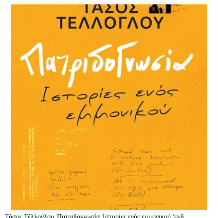
Τάσος Τέλλογλου, Πατριδογνωσία, Ιστορίες ενός εμμονικού (εκδ.