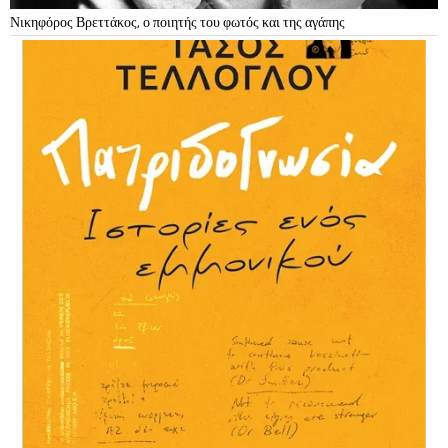
Νικηφόρος Βρεττάκος, ο ποιητής του φωτός και της αγάπης