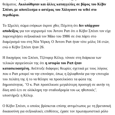
θεάματος.
Ακολούθησαν και άλλες καταγγελίες σε βάρος του Κέβιν
Σπέισι, με αποτέλεσμα ο αστέρας του Χόλιγουντ να τεθεί στο
περιθώριο.
Το 12μελές σώμα ενόρκων έκρινε χθες Πέμπτη ότι
δεν υπάρχουν
αποδείξεις
για τον ισχυρισμό του Άντονι Ραπ ότι ο Κέβιν Σπέισι τον είχε
παρενοχλήσει σεξουαλικά τον Μάιο του 1986 σε ένα πάρτι στο
διαμέρισμά του στη Νέα Υόρκη. Ο Άντονι Ραπ ήταν τότε μόλις 14 ετών,
ενώ ο Κέβιν Σπέισι ήταν 26.
Η δικηγόρος του Σπέισι, Τζένιφερ Κέλερ, τόνισε στη διάρκεια των
τελικών αγορεύσεών της ότι
η ιστορία του Ραπ ήταν
κατασκευασμένη.
Ανέπτυξε διάφορες θεωρίες σχετικά με τους λόγους
που ο Ραπ μπορεί να την επινόησε, όπως η ζηλοφθονία για την επιτυχία
του πελάτη της ή το να θέλησε να προσελκύσει τα φώτα της
δημοσιότητας. “Ο κ. Ραπ προσέλκυσε μεγαλύτερη προσοχή σε αυτήν τη
δίκη από ό,τι σε ολόκληρη την σταδιοδρομία του ως ηθοποιός”,
υποστήριξε η Κέλερ.
Ο Κέβιν Σπέισι, ο οποίος βρίσκεται επίσης αντιμέτωπος με τη βρετανική
δικαιοσύνη για σεξουαλικές επιθέσεις, έχασε τον πρωταγωνιστικό ρόλο