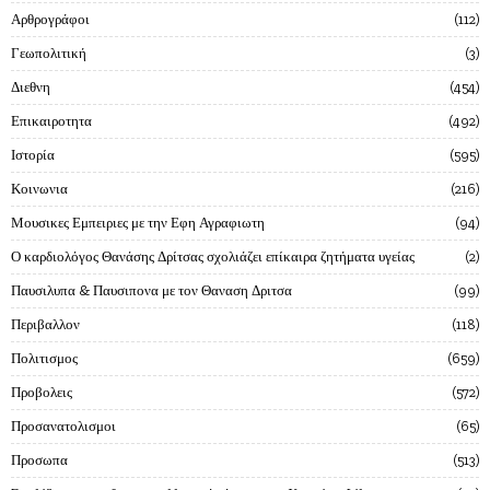
Αρθρογράφοι
112
Γεωπολιτική
3
Διεθνη
454
Επικαιροτητα
492
Ιστορία
595
Κοινωνια
216
Μουσικες Εμπειριες με την Εφη Αγραφιωτη
94
Ο καρδιολόγος Θανάσης Δρίτσας σχολιάζει επίκαιρα ζητήματα υγείας
2
Παυσιλυπα & Παυσιπονα με τον Θαναση Δριτσα
99
Περιβαλλον
118
Πολιτισμος
659
Προβολεις
572
Προσανατολισμοι
65
Προσωπα
513