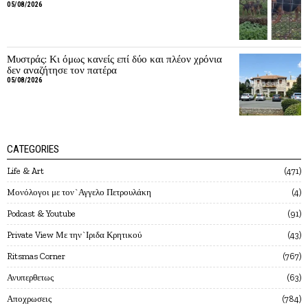
05/08/2026
Μυστράς: Κι όμως κανείς επί δύο και πλέον χρόνια
δεν αναζήτησε τον πατέρα
05/08/2026
CATEGORIES
Life & Art
471
Mονόλογοι με τον`Αγγελο Πετρουλάκη
4
Podcast & Youtube
91
Private View Με την`Ιριδα Κρητικού
43
Ritsmas Corner
767
Ανυπερθετως
63
Αποχρωσεις
784