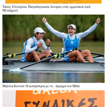
Τάσος Τέλλογλου, Πατριδογνωσία, Ιστορίες ενός εμμονικού (εκδ.
Μεταίχμιο)
Μηλένα Κοντού: Η κωπηλάτρια με το… άγγιγμα του Μίδα