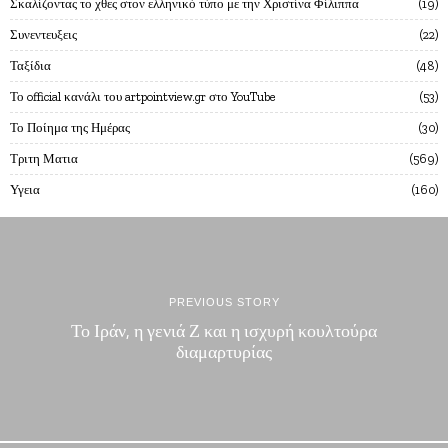
Σκαλίζοντας το χθες στον ελληνικό τύπο με την Χριστίνα Φίλιππα
19
Συνεντευξεις
22
Ταξίδια
48
Το official κανάλι του artpointview.gr στο YouTube
53
Το Ποίημα της Ημέρας
30
Τριτη Ματια
569
Υγεια
160
PREVIOUS STORY
Το Ιράν, η γενιά Ζ και η ισχυρή κουλτούρα
διαμαρτυρίας