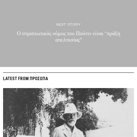
NEXT STORY
Ο στρατιωτικός νόμος του Πούτιν είναι “πράξη
απελπισίας”
LATEST FROM ΠΡΟΣΩΠΑ