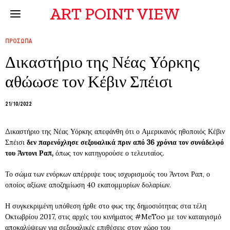
ART POINT VIEW
ΠΡΟΣΩΠΑ
Δικαστήριο της Νέας Υόρκης
αθώωσε τον Κέβιν Σπέισι
21/10/2022
Δικαστήριο της Νέας Υόρκης απεφάνθη ότι ο Αμερικανός ηθοποιός Κέβιν
Σπέισι
δεν παρενόχλησε σεξουαλικά πριν από 36 χρόνια τον συνάδελφό
του Άντονι Ραπ,
όπως τον κατηγορούσε ο τελευταίος.
Το σώμα των ενόρκων απέρριψε τους ισχυρισμούς του Άντονι Ραπ, ο
οποίος αξίωνε αποζημίωση 40 εκατομμυρίων δολαρίων.
Η συγκεκριμένη υπόθεση ήρθε στο φως της δημοσιότητας στα τέλη
Οκτωβρίου 2017, στις αρχές του κινήματος #MeToo με τον καταιγισμό
αποκαλύψεων για σεξουαλικές επιθέσεις στον χώρο του