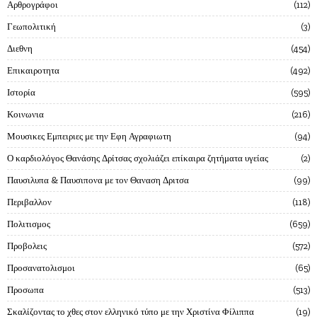
Αρθρογράφοι
112
Γεωπολιτική
3
Διεθνη
454
Επικαιροτητα
492
Ιστορία
595
Κοινωνια
216
Μουσικες Εμπειριες με την Εφη Αγραφιωτη
94
Ο καρδιολόγος Θανάσης Δρίτσας σχολιάζει επίκαιρα ζητήματα υγείας
2
Παυσιλυπα & Παυσιπονα με τον Θαναση Δριτσα
99
Περιβαλλον
118
Πολιτισμος
659
Προβολεις
572
Προσανατολισμοι
65
Προσωπα
513
Σκαλίζοντας το χθες στον ελληνικό τύπο με την Χριστίνα Φίλιππα
19