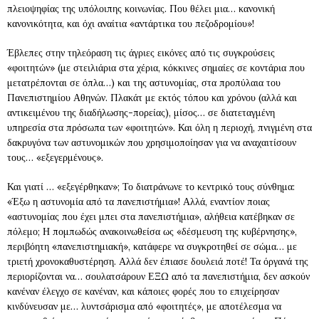
πλειοψηφίας της υπόλοιπης κοινωνίας. Που θέλει μια… κανονική
κανονικότητα, και όχι αναίτια «αντάρτικα του πεζοδρομίου»!
Έβλεπες στην τηλεόραση τις άγριες εικόνες από τις συγκρούσεις
«φοιτητών» (με στειλιάρια στα χέρια, κόκκινες σημαίες σε κοντάρια που
μετατρέπονται σε όπλα…) και της αστυνομίας, στα προπύλαια του
Πανεπιστημίου Αθηνών. Πλακάτ με εκτός τόπου και χρόνου (αλλά και
αντικειμένου της διαδήλωσης-πορείας), μίσος… σε διατεταγμένη
υπηρεσία στα πρόσωπα των «φοιτητών». Και όλη η περιοχή, πνιγμένη στα
δακρυγόνα των αστυνομικών που χρησιμοποίησαν για να αναχαιτίσουν
τους… «εξεγερμένους».
Και γιατί … «εξεγέρθηκαν»; Το διατράνωνε το κεντρικό τους σύνθημα:
«Έξω η αστυνομία από τα πανεπιστήμια»! Αλλά, εναντίον ποιας
«αστυνομίας που έχει μπει στα πανεπιστήμια», αλήθεια κατέβηκαν σε
πόλεμο; Η πομπωδώς ανακοινωθείσα ως «δέσμευση της κυβέρνησης»,
περιβόητη «πανεπιστημιακή», κατάφερε να συγκροτηθεί σε σώμα… με
τριετή χρονοκαθυστέρηση. Αλλά δεν έπιασε δουλειά ποτέ! Τα όργανά της
περιορίζονται να… σουλατσάρουν ΕΞΩ από τα πανεπιστήμια, δεν ασκούν
κανέναν έλεγχο σε κανέναν, και κάποιες φορές που το επιχείρησαν
κινδύνευσαν με… λυντσάρισμα από «φοιτητές», με αποτέλεσμα να