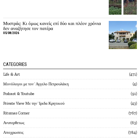
Μυστράς: Κι όμως κανείς επί δύο και πλέον χρόνια
δεν αναζήτησε τον πατέρα
05/08/2026
CATEGORIES
Life & Art
471
Mονόλογοι με τον`Αγγελο Πετρουλάκη
4
Podcast & Youtube
91
Private View Με την`Ιριδα Κρητικού
43
Ritsmas Corner
767
Ανυπερθετως
63
Αποχρωσεις
784