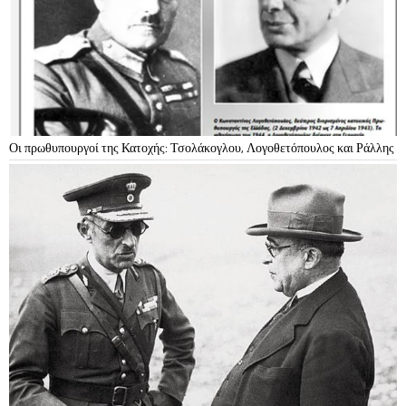
Οι πρωθυπουργοί της Κατοχής: Τσολάκογλου, Λογοθετόπουλος και Ράλλης