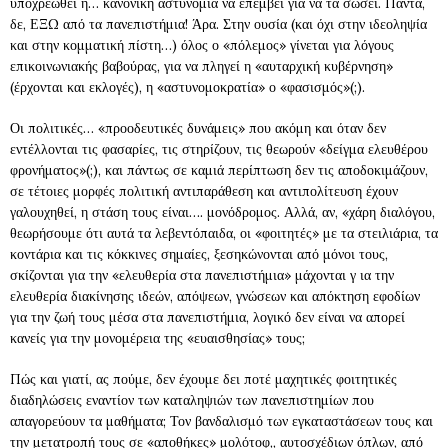
υποχρεωθεί η… κανονική αστυνομία να επέμβει για να τα σώσει. Πάντα,
δε, ΕΞΩ από τα πανεπιστήμια! Άρα. Στην ουσία (και όχι στην ιδεοληψία
και στην κομματική πίστη…) όλος ο «πόλεμος» γίνεται για λόγους
επικοινωνιακής βαβούρας, για να πληγεί η «αυταρχική κυβέρνηση»
(έρχονται και εκλογές), η «αστυνομοκρατία» ο «φασισμός»(;).
Οι πολιτικές… «προοδευτικές δυνάμεις» που ακόμη και όταν δεν
εντέλλονται τις φασαρίες, τις στηρίζουν, τις θεωρούν «δείγμα ελευθέρου
φρονήματος»(;), και πάντως σε καμιά περίπτωση δεν τις αποδοκιμάζουν,
σε τέτοιες μορφές πολιτική αντιπαράθεση και αντιπολίτευση έχουν
γαλουχηθεί, η στάση τους είναι…. μονόδρομος. Αλλά, αν, «χάρη διαλόγου,
θεωρήσουμε ότι αυτά τα λεβεντόπαιδα, οι «φοιτητές» με τα στειλιάρια, τα
κοντάρια και τις κόκκινες σημαίες, ξεσηκώνονται από μόνοι τους,
σκίζονται για την «ελευθερία στα πανεπιστήμια» μάχονται γ ια την
ελευθερία διακίνησης ιδεών, απόψεων, γνώσεων και απόκτηση εφοδίων
για την ζωή τους μέσα στα πανεπιστήμια, λογικό δεν είναι να απορεί
κανείς για την μονομέρεια της «ευαισθησίας» τους;
Πώς και γιατί, ας πούμε, δεν έχουμε δει ποτέ μαχητικές φοιτητικές
διαδηλώσεις εναντίον των καταληψιών των πανεπιστημίων που
απαγορεύουν τα μαθήματα; Τον βανδαλισμό των εγκαταστάσεων τους και
την μετατροπή τους σε «αποθήκες» μολότοφ,, αυτοσχέδιων όπλων, από