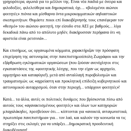
γρηγορότερα, αγωνιά για το μέλλον της. Είναι νέα παιδιά με όνειρα και
φιλοδοξίες, φιλελεύθερα και δημοκρατικά, όχι…. «βολεμένοι αιώνιοι
φοιτητές» πιόνια και μίσθαρνα όντα μικροκομματικών αηδιαστικών
σκοπιμοτήτων. Θυμάστε ποιοι επί διακυβέρνησής τους επανέφεραν τον
«θεσμό» του αιώνιου φοιτητή, την είσοδο στα ΑΕΙ με βαθμούς… λίγα
δεκαδικά πάνω από το απόλυτο μηδέν, διακήρυσσαν περήφανα ότι «η
αριστεία είναι ρετσινιά»…
Και επισήμως, ως οργανωμένα κόμματα, χαρακτήριζαν την πρόσφατη
επιχείρηση της αστυνομίας στην πανεπιστημιούπολη Ζωγράφου και την
εξάρθρωση εγκληματικών οργανώσεων (που ζούσαν ανενόχλητοι στις
εγκαταστάσεις της «φοιτητικής λέσχης, που την είχαν ως αρχηγείο,
ορμητήριο και καταφύγιο!), μετά από ανταλλαγή πυροβολισμών και
τραυματισμών, ως «αχρείαστη και προκλητική επίδειξη κυβερνητικού και
αστυνομικού αυταρχισμού, όταν στην περιοχή… υπάρχουν φοιτητές»!
Κατά… τα άλλα, αυτές οι πολιτικές δυνάμεις που βρίσκονται πίσω από
αυτούς τους «αγανακτισμένους φοιτητές» και όλων των κατηγοριών
μπαχαλάκηδες, πρεσβεύουν ότι…. κόπτονται για «ανοικτά, ανταγωνιστικά,
πρωτοπόρα πανεπιστήμια» για… τον λαό, και καλούν την κοινωνία να τις
στηρίξει στις εκλογές για να υπάρξει….δημοκρατική προοδευτική
διακυβέρνηση!