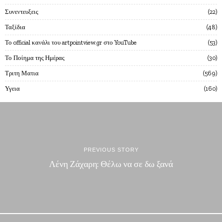
Συνεντευξεις
22
Ταξίδια
48
Το official κανάλι του artpointview.gr στο YouTube
53
Το Ποίημα της Ημέρας
30
Τριτη Ματια
569
Υγεια
160
PREVIOUS STORY
Λένη Ζάχαρη: Θέλω να σε δω ξανά