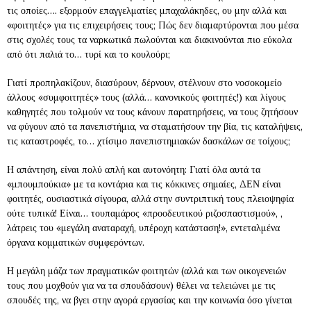
τις οποίες…. εξορμούν επαγγελματίες μπαχαλάκηδες, ου μην αλλά και
«φοιτητές» για τις επιχειρήσεις τους; Πώς δεν διαμαρτύρονται που μέσα
στις σχολές τους τα ναρκωτικά πωλούνται και διακινούνται πιο εύκολα
από ότι παλιά το… τυρί και το κουλούρι;
Γιατί προπηλακίζουν, διασύρουν, δέρνουν, στέλνουν στο νοσοκομείο
άλλους «συμφοιτητές» τους (αλλά… κανονικούς φοιτητές!) και λίγους
καθηγητές που τολμούν να τους κάνουν παρατηρήσεις, να τους ζητήσουν
να φύγουν από τα πανεπιστήμια, να σταματήσουν την βία, τις καταλήψεις,
τις καταστροφές, το… χτίσιμο πανεπιστημιακών δασκάλων σε τοίχους;
Η απάντηση, είναι πολύ απλή και αυτονόητη: Γιατί όλα αυτά τα
«μπουμπούκια» με τα κοντάρια και τις κόκκινες σημαίες, ΔΕΝ είναι
φοιτητές, ουσιαστικά σίγουρα, αλλά στην συντριπτική τους πλειοψηφία
ούτε τυπικά! Είναι… τουπαμάρος «προοδευτικού ριζοσπαστισμού», ,
λάτρεις του «μεγάλη αναταραχή, υπέροχη κατάσταση!», εντεταλμένα
όργανα κομματικών συμφερόντων.
Η μεγάλη μάζα των πραγματικών φοιτητών (αλλά και των οικογενειών
τους που μοχθούν για να τα σπουδάσουν) θέλει να τελειώνει με τις
σπουδές της, να βγει στην αγορά εργασίας και την κοινωνία όσο γίνεται