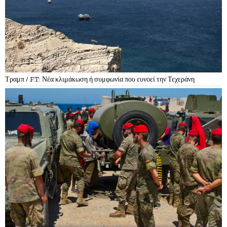
Τραμπ / F.T: Νέα κλιμάκωση ή συμφωνία που ευνοεί την Τεχεράνη