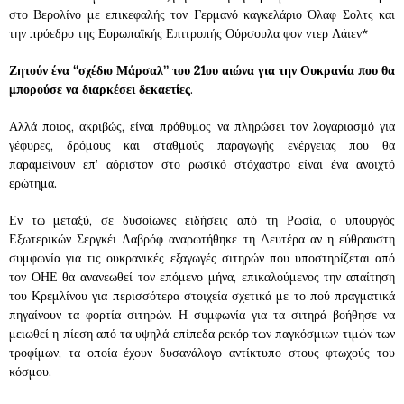
στο Βερολίνο με επικεφαλής τον Γερμανό καγκελάριο Όλαφ Σολτς και
την πρόεδρο της Ευρωπαϊκής Επιτροπής Ούρσουλα φον ντερ Λάιεν*
Ζητούν ένα “σχέδιο Μάρσαλ” του 21ου αιώνα για την Ουκρανία που θα
μπορούσε να διαρκέσει δεκαετίες
.
Αλλά ποιος, ακριβώς, είναι πρόθυμος να πληρώσει τον λογαριασμό για
γέφυρες, δρόμους και σταθμούς παραγωγής ενέργειας που θα
παραμείνουν επ’ αόριστον στο ρωσικό στόχαστρο είναι ένα ανοιχτό
ερώτημα.
Εν τω μεταξύ, σε δυσοίωνες ειδήσεις από τη Ρωσία, ο υπουργός
Εξωτερικών Σεργκέι Λαβρόφ αναρωτήθηκε τη Δευτέρα αν η εύθραυστη
συμφωνία για τις ουκρανικές εξαγωγές σιτηρών που υποστηρίζεται από
τον ΟΗΕ θα ανανεωθεί τον επόμενο μήνα, επικαλούμενος την απαίτηση
του Κρεμλίνου για περισσότερα στοιχεία σχετικά με το πού πραγματικά
πηγαίνουν τα φορτία σιτηρών. Η συμφωνία για τα σιτηρά βοήθησε να
μειωθεί η πίεση από τα υψηλά επίπεδα ρεκόρ των παγκόσμιων τιμών των
τροφίμων, τα οποία έχουν δυσανάλογο αντίκτυπο στους φτωχούς του
κόσμου.