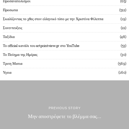
Προσανατολισμοι
65
Προσωπα
512
Σκαλίζοντας το χθες στον ελληνικό τύπο με την Χριστίνα Φίλιππα
19
Συνεντευξεις
22
Ταξίδια
48
Το official κανάλι του artpointview.gr στο YouTube
53
Το Ποίημα της Ημέρας
30
Τριτη Ματια
569
Υγεια
160
PREVIOUS STORY
Μην αποστρέφετε το βλέμμα σας….