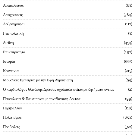
Ανυπερθετως
63
Αποχρωσεις
784
Αρθρογράφοι
112
Γεωπολιτική
3
Διεθνη
454
Επικαιροτητα
492
Ιστορία
595
Κοινωνια
215
Μουσικες Εμπειριες με την Εφη Αγραφιωτη
94
Ο καρδιολόγος Θανάσης Δρίτσας σχολιάζει επίκαιρα ζητήματα υγείας
2
Παυσιλυπα & Παυσιπονα με τον Θαναση Δριτσα
99
Περιβαλλον
118
Πολιτισμος
659
Προβολεις
572