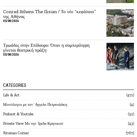
Conrad Athens The Ilisian / Το νέο “κεφάλαιο”
της Αθήνας
05/08/2026
Τρωάδες στην Επίδαυρο: Όταν η συμπερίληψη
γίνεται θεατρική πράξη
05/08/2026
CATEGORIES
Life & Art
471
Mονόλογοι με τον`Αγγελο Πετρουλάκη
4
Podcast & Youtube
91
Private View Με την`Ιριδα Κρητικού
43
Ritsmas Corner
767