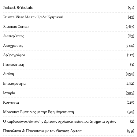
Podcast & Youtube
91
Private View Με την`Ιριδα Κρητικού
43
Ritsmas Corner
767
Ανυπερθετως
63
Αποχρωσεις
784
Αρθρογράφοι
112
Γεωπολιτική
3
Διεθνη
454
Επικαιροτητα
492
Ιστορία
595
Κοινωνια
215
Μουσικες Εμπειριες με την Εφη Αγραφιωτη
94
Ο καρδιολόγος Θανάσης Δρίτσας σχολιάζει επίκαιρα ζητήματα υγείας
2
Παυσιλυπα & Παυσιπονα με τον Θαναση Δριτσα
99