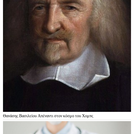
Θανάσης Βασιλείου Απέναντι στον κόσμο του Χομπς