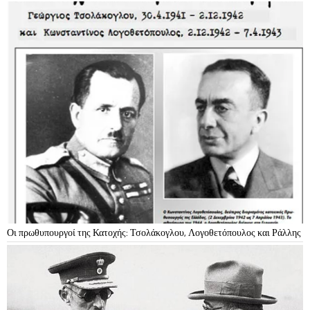
Οι πρωθυπουργοί της Κατοχής: Τσολάκογλου, Λογοθετόπουλος και Ράλλης