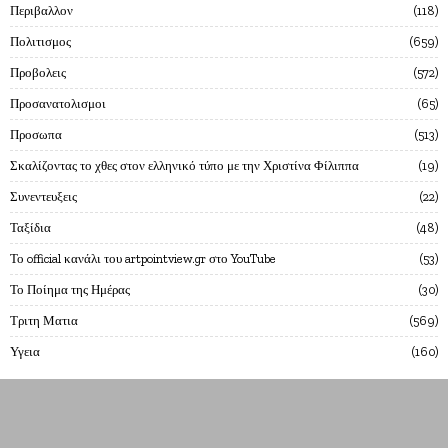
Περιβαλλον
118
Πολιτισμος
659
Προβολεις
572
Προσανατολισμοι
65
Προσωπα
513
Σκαλίζοντας το χθες στον ελληνικό τύπο με την Χριστίνα Φίλιππα
19
Συνεντευξεις
22
Ταξίδια
48
Το official κανάλι του artpointview.gr στο YouTube
53
Το Ποίημα της Ημέρας
30
Τριτη Ματια
569
Υγεια
160