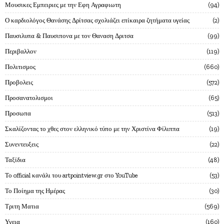
Μουσικες Εμπειριες με την Εφη Αγραφιωτη
94
Ο καρδιολόγος Θανάσης Δρίτσας σχολιάζει επίκαιρα ζητήματα υγείας
2
Παυσιλυπα & Παυσιπονα με τον Θαναση Δριτσα
99
Περιβαλλον
119
Πολιτισμος
660
Προβολεις
572
Προσανατολισμοι
65
Προσωπα
513
Σκαλίζοντας το χθες στον ελληνικό τύπο με την Χριστίνα Φίλιππα
19
Συνεντευξεις
22
Ταξίδια
48
Το official κανάλι του artpointview.gr στο YouTube
53
Το Ποίημα της Ημέρας
30
Τριτη Ματια
569
Υγεια
160