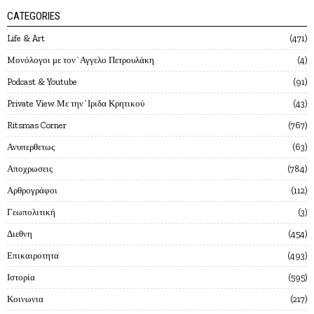
CATEGORIES
Life & Art
471
Mονόλογοι με τον`Αγγελο Πετρουλάκη
4
Podcast & Youtube
91
Private View Με την`Ιριδα Κρητικού
43
Ritsmas Corner
767
Ανυπερθετως
63
Αποχρωσεις
784
Αρθρογράφοι
112
Γεωπολιτική
3
Διεθνη
454
Επικαιροτητα
493
Ιστορία
595
Κοινωνια
217