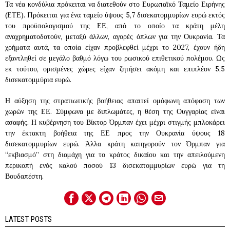
Τα νέα κονδύλια πρόκειται να διατεθούν στο Ευρωπαϊκό Ταμείο Ειρήνης
(ΕΤΕ). Πρόκειται για ένα ταμείο ύψους 5,7 δισεκατομμυρίων ευρώ εκτός
του προϋπολογισμού της ΕΕ, από το οποίο τα κράτη μέλη
αναχρηματοδοτούν, μεταξύ άλλων, αγορές όπλων για την Ουκρανία. Τα
χρήματα αυτά, τα οποία είχαν προβλεφθεί μέχρι το 2027, έχουν ήδη
εξαντληθεί σε μεγάλο βαθμό λόγω του ρωσικού επιθετικού πολέμου. Ως
εκ τούτου, ορισμένες χώρες είχαν ζητήσει ακόμη και επιπλέον 5,5
δισεκατομμύρια ευρώ.
Η αύξηση της στρατιωτικής βοήθειας απαιτεί ομόφωνη απόφαση των
χωρών της ΕΕ. Σύμφωνα με διπλωμάτες, η θέση της Ουγγαρίας είναι
ασαφής. Η κυβέρνηση του Βίκτορ Όρμπαν έχει μέχρι στιγμής μπλοκάρει
την έκτακτη βοήθεια της ΕΕ προς την Ουκρανία ύψους 18
δισεκατομμυρίων ευρώ. Άλλα κράτη κατηγορούν τον Όρμπαν για
“εκβιασμό” στη διαμάχη για το κράτος δικαίου και την απειλούμενη
περικοπή ενός καλού ποσού 13 δισεκατομμυρίων ευρώ για τη
Βουδαπέστη.
LATEST POSTS