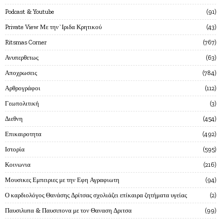
Podcast & Youtube
91
Private View Με την`Ιριδα Κρητικού
43
Ritsmas Corner
767
Ανυπερθετως
63
Αποχρωσεις
784
Αρθρογράφοι
112
Γεωπολιτική
3
Διεθνη
454
Επικαιροτητα
492
Ιστορία
595
Κοινωνια
216
Μουσικες Εμπειριες με την Εφη Αγραφιωτη
94
Ο καρδιολόγος Θανάσης Δρίτσας σχολιάζει επίκαιρα ζητήματα υγείας
2
Παυσιλυπα & Παυσιπονα με τον Θαναση Δριτσα
99