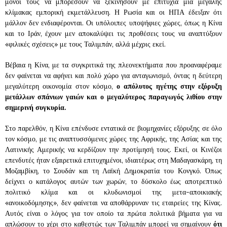
μόνοι τους να μπορέσουν να ξεκινήσουν με επιτυχία μια μεγάλης
κλίμακας εμπορική εκμετάλλευση. Η Ρωσία και οι ΗΠΑ έδειξαν ότι
μάλλον δεν ενδιαφέρονται. Οι υπόλοιπες υποψήφιες χώρες, όπως η Κίνα
και το Ιράν, έχουν μεν αποκαλύψει τις προθέσεις τους να αναπτύξουν
«φιλικές σχέσεις» με τους Ταλιμπάν, αλλά μέχρις εκεί.
Βέβαια η Κίνα, με τα συγκριτικά της πλεονεκτήματα που προαναφέραμε
δεν φαίνεται να αφήνει και πολύ χώρο για ανταγωνισμό, όντας η δεύτερη
μεγαλύτερη οικονομία στον κόσμο,
ο απόλυτος ηγέτης στην εξόρυξη
μετάλλων σπάνιων γαιών και ο μεγαλύτερος παραγωγός λιθίου στην
σημερινή συγκυρία.
Στο παρελθόν, η Κίνα επένδυσε εντατικά σε βιομηχανίες εξόρυξης σε όλο
τον κόσμο, με τις αναπτυσσόμενες χώρες της Αφρικής, της Ασίας και της
Λατινικής Αμερικής να κερδίζουν την προτίμησή τους. Εκεί, οι Κινέζοι
επενδυτές ήταν εξαιρετικά επιτυχημένοι, ιδιαιτέρως στη Μαδαγασκάρη, τη
Μοζαμβίκη, το Σουδάν και τη Λαϊκή Δημοκρατία του Κονγκό. Όπως
δείχνει ο κατάλογος αυτών των χωρών, το δύσκολο έως αποτρεπτικό
πολιτικό κλίμα και οι κλυδωνισμοί της μετα-αποικιακής
«ανοικοδόμησης», δεν φαίνεται να αποθάρρυναν τις εταιρείες της Κίνας.
Αυτός είναι ο λόγος για τον οποίο τα πρώτα πολιτικά βήματα για να
απλώσουν το χέρι στο καθεστώς των Ταλιμπάν μπορεί να σημαίνουν
ότι