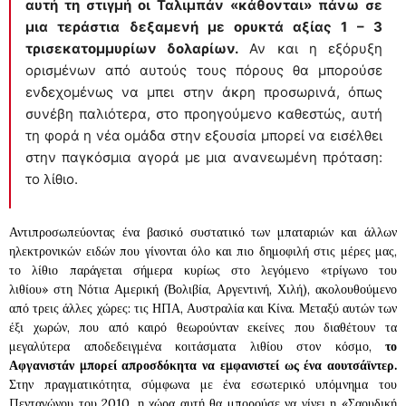
αυτή τη στιγμή οι Ταλιμπάν «κάθονται» πάνω σε
μια τεράστια δεξαμενή με ορυκτά αξίας 1 – 3
τρισεκατομμυρίων δολαρίων.
Αν και η εξόρυξη
ορισμένων από αυτούς τους πόρους θα μπορούσε
ενδεχομένως να μπει στην άκρη προσωρινά, όπως
συνέβη παλιότερα, στο προηγούμενο καθεστώς, αυτή
τη φορά η νέα ομάδα στην εξουσία μπορεί να εισέλθει
στην παγκόσμια αγορά με μια ανανεωμένη πρόταση:
το λίθιο.
Αντιπροσωπεύοντας ένα βασικό συστατικό των μπαταριών και άλλων
ηλεκτρονικών ειδών που γίνονται όλο και πιο δημοφιλή στις μέρες μας,
το λίθιο παράγεται σήμερα κυρίως στο λεγόμενο «τρίγωνο του
λιθίου» στη Νότια Αμερική (Βολιβία, Αργεντινή, Χιλή), ακολουθούμενο
από τρεις άλλες χώρες: τις ΗΠΑ, Αυστραλία και Κίνα. Μεταξύ αυτών των
έξι χωρών, που από καιρό θεωρούνταν εκείνες που διαθέτουν τα
μεγαλύτερα αποδεδειγμένα κοιτάσματα λιθίου στον κόσμο,
το
Αφγανιστάν μπορεί απροσδόκητα να εμφανιστεί ως ένα αουτσάϊντερ.
Στην πραγματικότητα, σύμφωνα με ένα εσωτερικό υπόμνημα του
Πενταγώνου του 2010, η χώρα αυτή θα μπορούσε να γίνει η «Σαουδική