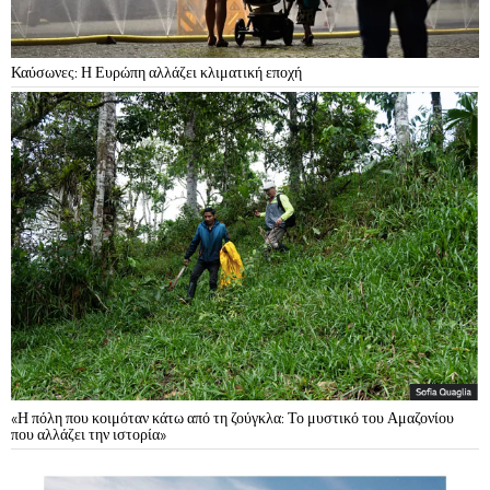
Καύσωνες: Η Ευρώπη αλλάζει κλιματική εποχή
«Η πόλη που κοιμόταν κάτω από τη ζούγκλα: Το μυστικό του Αμαζονίου
που αλλάζει την ιστορία»