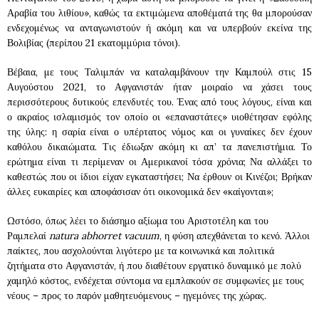
Αραβία του λιθίου», καθώς τα εκτιμώμενα αποθέματά της θα μπορούσαν
ενδεχομένως να ανταγωνιστούν ή ακόμη και να υπερβούν εκείνα της
Βολιβίας (περίπου 21 εκατομμύρια τόνοι).
Βέβαια, με τους Ταλιμπάν να καταλαμβάνουν την Καμπούλ στις 15
Αυγούστου 2021, το Αφγανιστάν ήταν μοιραίο να χάσει τους
περισσότερους δυτικούς επενδυτές του. Ένας από τους λόγους, είναι και
ο ακραίος ισλαμισμός τον οποίο οι «επαναστάτες» υιοθέτησαν εφόλης
της ύλης: η σαρία είναι ο υπέρτατος νόμος και οι γυναίκες δεν έχουν
καθόλου δικαιώματα. Τις έδιωξαν ακόμη κι απ’ τα πανεπιστήμια. Το
ερώτημα είναι τι περίμεναν οι Αμερικανοί τόσα χρόνια; Να αλλάξει το
καθεστώς που οι ίδιοι είχαν εγκαταστήσει; Να έρθουν οι Κινέζοι; Βρήκαν
άλλες ευκαιρίες και αποφάσισαν ότι οικονομικά δεν «καίγονται»;
Ωστόσο, όπως λέει το διάσημο αξίωμα του Αριστοτέλη και του
Ραμπελαί
natura abhorret vacuum
, η φύση απεχθάνεται το κενό. Άλλοι
παίκτες, που ασχολούνται λιγότερο με τα κοινωνικά και πολιτικά
ζητήματα στο Αφγανιστάν, ή που διαθέτουν εργατικό δυναμικό με πολύ
χαμηλό κόστος, ενδέχεται σύντομα να εμπλακούν σε συμφωνίες με τους
νέους – προς το παρόν μαθητευόμενους – ηγεμόνες της χώρας.