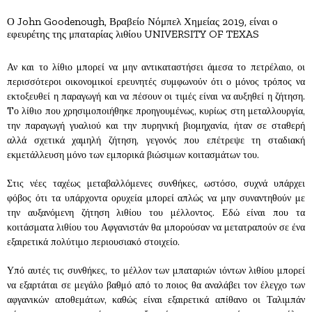
Ο John Goodenough, Βραβείο Νόμπελ Χημείας 2019, είναι ο
εφευρέτης της μπαταρίας λιθίου UNIVERSITY OF TEXAS
Αν και το λίθιο μπορεί να μην αντικαταστήσει άμεσα το πετρέλαιο, οι
περισσότεροι οικονομικοί ερευνητές συμφωνούν ότι ο μόνος τρόπος να
εκτοξευθεί η παραγωγή και να πέσουν οι τιμές είναι να αυξηθεί η ζήτηση.
Tο λίθιο που χρησιμοποιήθηκε προηγουμένως, κυρίως στη μεταλλουργία,
την παραγωγή γυαλιού και την πυρηνική βιομηχανία, ήταν σε σταθερή
αλλά σχετικά χαμηλή ζήτηση, γεγονός που επέτρεψε τη σταδιακή
εκμετάλλευση μόνο των εμπορικά βιώσιμων κοιτασμάτων του.
Στις νέες ταχέως μεταβαλλόμενες συνθήκες, ωστόσο, συχνά υπάρχει
φόβος ότι τα υπάρχοντα ορυχεία μπορεί απλώς να μην συναντηθούν με
την αυξανόμενη ζήτηση λιθίου του μέλλοντος. Εδώ είναι που τα
κοιτάσματα λιθίου του Αφγανιστάν θα μπορούσαν να μετατραπούν σε ένα
εξαιρετικά πολύτιμο περιουσιακό στοιχείο.
Υπό αυτές τις συνθήκες, το μέλλον των μπαταριών ιόντων λιθίου μπορεί
να εξαρτάται σε μεγάλο βαθμό από το ποιος θα αναλάβει τον έλεγχο των
αφγανικών αποθεμάτων, καθώς είναι εξαιρετικά απίθανο οι Ταλιμπάν