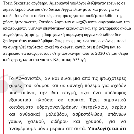
Τρεις δεκαετίες αργότερα, Αμερικανοί γεωλόγοι διεξήγαγαν έρευνες σε
λίμνες ξηρού αλατιού στο δυτικό Αφγανιστάν μόνο και μόνο για να
αποδείξουν ότι οι σοβιετικές εκτιμήσεις για τα αποθέματα λιθίου της
χώρας ήταν σωστές. Ωστόσο, λόγω των συνεχιζόμενων συγκρούσεων, των
απαιτούμενων υψηλών επενδυτικών κεφαλαίων και της ανεπαρκούς ακόμα
παγκόσμιας ζήτησης, η βιομηχανική παραγωγή αφγανικού λιθίου δεν
ξεκίνησε όταν ανακαλύφθηκε. Στις μέρες μας, ωστόσο, ο χρόνος μπορεί
να συντμηθεί ταχύτατα, αρκεί να σκεφτεί κανείς ότι η βενζίνη και το
πετρέλαιο θα απαγορευτούν στην αυτοκίνηση από το 2030 σε μια σειρά
από χώρες, ως μέτρο για την Κλιματική Αλλαγή.
Το Αφγανιστάν, αν και είναι μια από τις φτωχότερες
χώρες του κόσμου και σε συνεχή πόλεμο για σχεδόν
μισό αιώνα, την ίδια στιγμή, έχει ένα υπέδαφος
εξαιρετικά πλούσιο σε ορυκτά. Έχει σημαντικά
κοιτάσματα υδρογονανθράκων (πετρελαίου, αερίου
και άνθρακα), μολύβδου, ασβεστόλιθου, σπάνιων
γαιών, χαλκού, σιδήρου και χρυσού, για να
αναφέρουμε μόνο μερικά απ’ αυτά.
Υπολογίζεται ότι