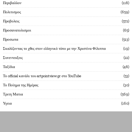
Περιβαλλον
118
Πολιτισμος
659
Προβολεις
572
Προσανατολισμοι
65
Προσωπα
513
Σκαλίζοντας το χθες στον ελληνικό τύπο με την Χριστίνα Φίλιππα
19
Συνεντευξεις
22
Ταξίδια
48
Το official κανάλι του artpointview.gr στο YouTube
53
Το Ποίημα της Ημέρας
30
Τριτη Ματια
569
Υγεια
160