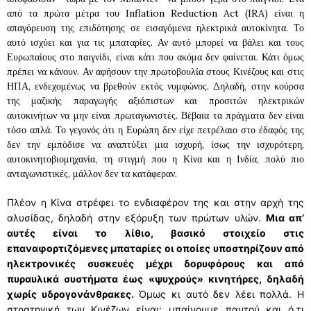
από τα πρώτα μέτρα του Inflation Reduction Act (IRA) είναι η
απαγόρευση της επιδότησης σε εισαγόμενα ηλεκτρικά αυτοκίνητα. Το
αυτό ισχύει και για τις μπαταρίες. Αν αυτό μπορεί να βάλει και τους
Ευρωπαίους στο παιγνίδι, είναι κάτι που ακόμα δεν φαίνεται. Κάτι όμως
πρέπει να κάνουν. Αν αφήσουν την πρωτοβουλία στους Κινέζους και στις
ΗΠΑ, ενδεχομένως να βρεθούν εκτός νυμφώνος. Δηλαδή, στην κούρσα
της μαζικής παραγωγής αξιόπιστων και προσιτών ηλεκτρικών
αυτοκινήτων να μην είναι πρωταγωνιστές. Βέβαια τα πράγματα δεν είναι
τόσο απλά. Το γεγονός ότι η Ευρώπη δεν είχε πετρέλαιο στο έδαφός της
δεν την εμπόδισε να αναπτύξει μια ισχυρή, ίσως την ισχυρότερη,
αυτοκινητοβιομηχανία, τη στιγμή που η Κίνα και η Ινδία, πολύ πιο
ανταγωνιστικές, μάλλον δεν τα κατάφεραν.
Πλέον η Κίνα στρέφει το ενδιαφέρον της και στην αρχή της
αλυσίδας, δηλαδή στην εξόρυξη των πρώτων υλών.
Μια απ’
αυτές είναι το λίθιο, βασικό στοιχείο στις
επαναφορτιζόμενες μπαταρίες οι οποίες υποστηρίζουν από
ηλεκτρονικές συσκευές μέχρι δορυφόρους και από
πυραυλικά συστήματα έως «ψυχρούς» κινητήρες, δηλαδή
χωρίς υδρογονάνθρακες.
Όμως κι αυτό δεν λέει πολλά. Η
στρατηγική των Κινέζων είναι: μπαίνουμε παντού και ό,τι