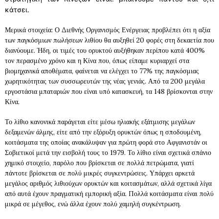
κάτσει.
Μερικά στοιχεία: Ο Διεθνής Οργανισμός Ενέργειας προβλέπει ότι η αξία
των παγκόσμιων πωλήσεων λιθίου θα αυξηθεί 20 φορές στη δεκαετία που
διανύουμε. Ήδη, οι τιμές του ορυκτού αυξήθηκαν περίπου κατά 400%
τον περασμένο χρόνο και η Κίνα που, όπως είπαμε κυριαρχεί στα
βιομηχανικά αποθέματα, φαίνεται να ελέγχει το 77% της παγκόσμιας
χωρητικότητας των συσσωρευτών της νέας γενιάς. Από τα 200 μεγάλα
εργοστάσια μπαταριών που είναι υπό κατασκευή, τα 148 βρίσκονται στην
Κίνα.
Το λίθιο κανονικά παράγεται είτε μέσω ηλιακής εξάτμισης μεγάλων
δεξαμενών άλμης, είτε από την εξόρυξη ορυκτών όπως η σποδουμένη,
κοιτάσματα της οποίας ανακάλυψαν για πρώτη φορά στο Αφγανιστάν οι
Σοβιετικοί μετά την εισβολή τους το 1979. Το λίθιο είναι σχετικά σπάνιο
χημικό στοιχείο, παρόλο που βρίσκεται σε πολλά πετρώματα, γιατί
πάντοτε βρίσκεται σε πολύ μικρές συγκεντρώσεις. Υπάρχει αρκετά
μεγάλος αριθμός λιθιούχων ορυκτών και κοιτασμάτων, αλλά σχετικά λίγα
από αυτά έχουν πραγματική εμπορική αξία. Πολλά κοιτάσματα είναι πολύ
μικρά σε μέγεθος, ενώ άλλα έχουν πολύ χαμηλή συγκέντρωση.