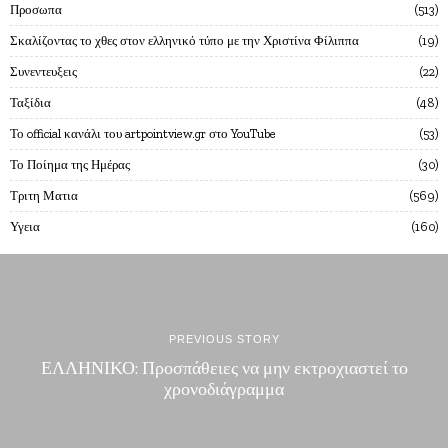
Προσωπα
513
Σκαλίζοντας το χθες στον ελληνικό τύπο με την Χριστίνα Φίλιππα
19
Συνεντευξεις
22
Ταξίδια
48
Το official κανάλι του artpointview.gr στο YouTube
53
Το Ποίημα της Ημέρας
30
Τριτη Ματια
569
Υγεια
160
PREVIOUS STORY
ΕΛΛΗΝΙΚΟ: Προσπάθειες να μην εκτροχιαστεί το
χρονοδιάγραμμα