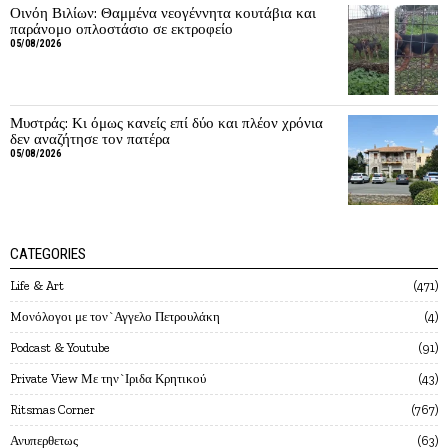
Οινόη Βιλίων: Θαμμένα νεογέννητα κουτάβια και
παράνομο οπλοστάσιο σε εκτροφείο
05/08/2026
Μυστράς: Κι όμως κανείς επί δύο και πλέον χρόνια
δεν αναζήτησε τον πατέρα
05/08/2026
CATEGORIES
Life & Art
471
Mονόλογοι με τον`Αγγελο Πετρουλάκη
4
Podcast & Youtube
91
Private View Με την`Ιριδα Κρητικού
43
Ritsmas Corner
767
Ανυπερθετως
63