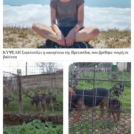
ΚΥΨΕΛΗ Συγκλονίζει η οικογένεια της Βρετανίδας που βρέθηκε νεκρή σε
βαλίτσα