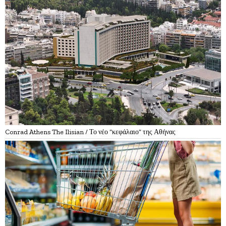
Conrad Athens The Ilisian / Το νέο “κεφάλαιο” της Αθήνας