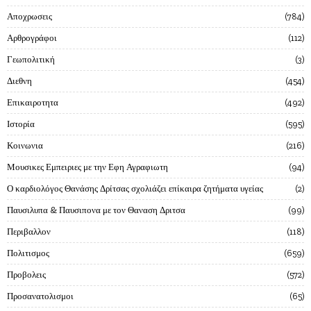
Αποχρωσεις
784
Αρθρογράφοι
112
Γεωπολιτική
3
Διεθνη
454
Επικαιροτητα
492
Ιστορία
595
Κοινωνια
216
Μουσικες Εμπειριες με την Εφη Αγραφιωτη
94
Ο καρδιολόγος Θανάσης Δρίτσας σχολιάζει επίκαιρα ζητήματα υγείας
2
Παυσιλυπα & Παυσιπονα με τον Θαναση Δριτσα
99
Περιβαλλον
118
Πολιτισμος
659
Προβολεις
572
Προσανατολισμοι
65