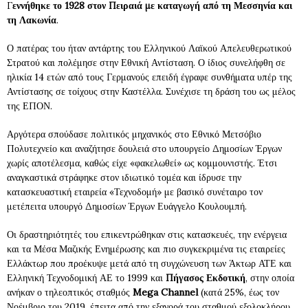
Γ
εννήθηκε το 1928 στον Πειραιά με καταγωγή από τη Μεσσηνία και
τη Λακωνία
.
Ο πατέρας του ήταν αντάρτης του Ελληνικού Λαϊκού Απελευθερωτικού
Στρατού και πολέμησε στην Εθνική Αντίσταση. Ο ίδιος συνελήφθη σε
ηλικία 14 ετών από τους Γερμανούς επειδή έγραφε συνθήματα υπέρ της
Αντίστασης σε τοίχους στην Καστέλλα. Συνέχισε τη δράση του ως μέλος
της ΕΠΟΝ.
Αργότερα σπούδασε πολιτικός μηχανικός στο Εθνικό Μετσόβιο
Πολυτεχνείο και αναζήτησε δουλειά στο υπουργείο Δημοσίων Έργων
χωρίς αποτέλεσμα, καθώς είχε «φακελωθεί» ως κομμουνιστής. Έτσι
αναγκαστικά στράφηκε στον ιδιωτικό τομέα και ίδρυσε την
κατασκευαστική εταιρεία «Τεχνοδομή» με βασικό συνέταιρο τον
μετέπειτα υπουργό Δημοσίων Έργων Ευάγγελο Κουλουμπή.
Οι δραστηριότητές του επικεντρώθηκαν στις κατασκευές, την ενέργεια
και τα Μέσα Μαζικής Ενημέρωσης και πιο συγκεκριμένα τις εταιρείες
Ελλάκτωρ που προέκυψε μετά από τη συγχώνευση των Άκτωρ ΑΤΕ και
Ελληνική Τεχνοδομική ΑΕ το 1999 και
Πήγασος Εκδοτική
, στην οποία
ανήκαν ο τηλεοπτικός σταθμός
Mega Channel
(κατά 25%, έως τον
Νοέμβριο του 2019, έπειτα από την εξαγορά του σταθμού εξολοκλήρου