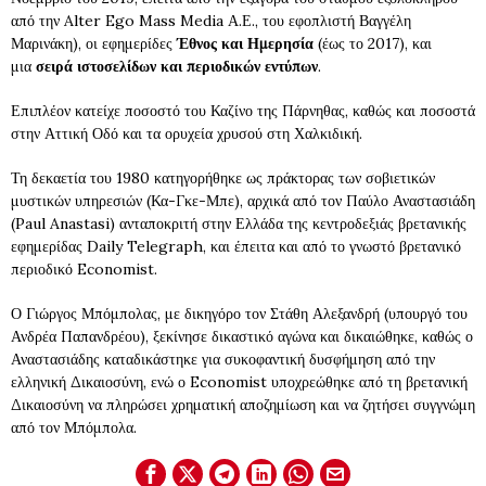
από την Alter Ego Mass Media Α.Ε., του εφοπλιστή Βαγγέλη
Μαρινάκη), οι εφημερίδες
Έθνος και Ημερησία
(έως το 2017), και
μια
σειρά ιστοσελίδων και περιοδικών εντύπων
.
Επιπλέον κατείχε ποσοστό του Καζίνο της Πάρνηθας, καθώς και ποσοστά
στην Αττική Οδό και τα ορυχεία χρυσού στη Χαλκιδική.
Τη δεκαετία του 1980 κατηγορήθηκε ως πράκτορας των σοβιετικών
μυστικών υπηρεσιών (Κα-Γκε-Μπε), αρχικά από τον Παύλο Αναστασιάδη
(Paul Anastasi) ανταποκριτή στην Ελλάδα της κεντροδεξιάς βρετανικής
εφημερίδας Daily Telegraph, και έπειτα και από το γνωστό βρετανικό
περιοδικό Economist.
Ο Γιώργος Μπόμπολας, με δικηγόρο τον Στάθη Αλεξανδρή (υπουργό του
Ανδρέα Παπανδρέου), ξεκίνησε δικαστικό αγώνα και δικαιώθηκε, καθώς ο
Αναστασιάδης καταδικάστηκε για συκοφαντική δυσφήμηση από την
ελληνική Δικαιοσύνη, ενώ ο Economist υποχρεώθηκε από τη βρετανική
Δικαιοσύνη να πληρώσει χρηματική αποζημίωση και να ζητήσει συγγνώμη
από τον Μπόμπολα.