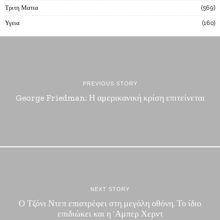
Τριτη Ματια
569
Υγεια
160
PREVIOUS STORY
George Friedman: Η αμερικανική κρίση επιτείνεται
NEXT STORY
Ο Τζόνι Ντεπ επιστρέφει στη μεγάλη οθόνη. Το ίδιο
επιδιώκει και η ‘Αμπερ Χερντ