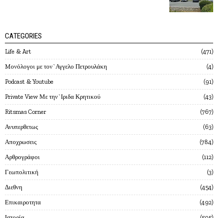
CATEGORIES
Life & Art
471
Mονόλογοι με τον`Αγγελο Πετρουλάκη
4
Podcast & Youtube
91
Private View Με την`Ιριδα Κρητικού
43
Ritsmas Corner
767
Ανυπερθετως
63
Αποχρωσεις
784
Αρθρογράφοι
112
Γεωπολιτική
3
Διεθνη
454
Επικαιροτητα
492
Ιστορία
595