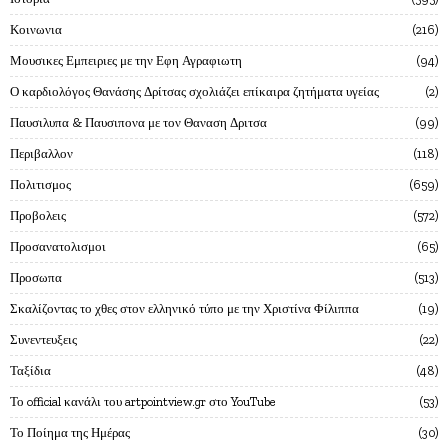
Κοινωνια
216
Μουσικες Εμπειριες με την Εφη Αγραφιωτη
94
Ο καρδιολόγος Θανάσης Δρίτσας σχολιάζει επίκαιρα ζητήματα υγείας
2
Παυσιλυπα & Παυσιπονα με τον Θαναση Δριτσα
99
Περιβαλλον
118
Πολιτισμος
659
Προβολεις
572
Προσανατολισμοι
65
Προσωπα
513
Σκαλίζοντας το χθες στον ελληνικό τύπο με την Χριστίνα Φίλιππα
19
Συνεντευξεις
22
Ταξίδια
48
Το official κανάλι του artpointview.gr στο YouTube
53
Το Ποίημα της Ημέρας
30