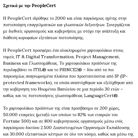
Σχετικά με την
PeopleCert
Η PeopleCert ιδρύθηκε το 2000 και είναι παγκόσμιος ηγέτης στην
πιστοποίηση επαγγελματικών και γλωσσικών δεξιοτήτων. Συνεργάζεται
με διεθνείς οργανισμούς και κυβερνήσεις με στόχο την ανάπτυξη και
διάθεση κορυφαίων εξετάσεων πιστοποίησης.
Η PeopleCert προσφέρει ένα ολοκληρωμένο χαρτοφυλάκιο στους
τομείς ΙT & Digital Transformation, Project Management,
Business και Γλωσσομάθειας. Το χαρτοφυλάκιο προϊόντων της
περιλαμβάνει το ITIL® και το PRINCE2® – δύο από τα πιο
παγκοσμίως αναγνωρισμένα πλαίσια που προστατεύονται από IP (IP-
protected frameworks), τα οποία αναπτύχθηκαν και εξελίχθηκαν από
την κυβέρνηση του Ηνωμένου Βασιλείου σε μια περίοδο 30 ετών –
καθώς και τις πιστοποιήσεις γλωσσομάθειας LanguageCert®.
Το χαρτοφυλάκιο προϊόντων της είναι προσβάσιμο σε 200 χώρες,
50.000 εταιρείες (μεταξύ των οποίων το 82% των εταιριών του
Fortune 500) και σε 800 κυβερνητικούς οργανισμούς μέσω ενός
παγκόσμιου δικτύου 2.500 Διαπιστευμένων Οργανισμών Εκπαίδευσης
και 30.000 εξεταστικών κέντρων σε όλο τον κόσμο, καθώς και μέσω της