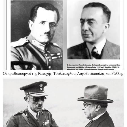
Οι πρωθυπουργοί της Κατοχής: Τσολάκογλου, Λογοθετόπουλος και Ράλλης