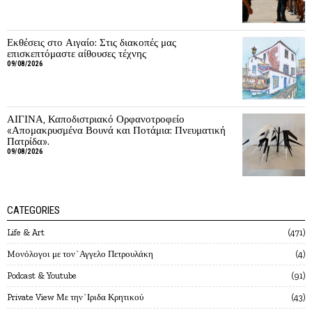
Εκθέσεις στο Αιγαίο: Στις διακοπές μας
επισκεπτόμαστε αίθουσες τέχνης
09/08/2026
ΑΙΓΙΝΑ, Καποδιστριακό Ορφανοτροφείο
«Απομακρυσμένα Βουνά και Ποτάμια: Πνευματική
Πατρίδα».
09/08/2026
CATEGORIES
Life & Art
471
Mονόλογοι με τον`Αγγελο Πετρουλάκη
4
Podcast & Youtube
91
Private View Με την`Ιριδα Κρητικού
43