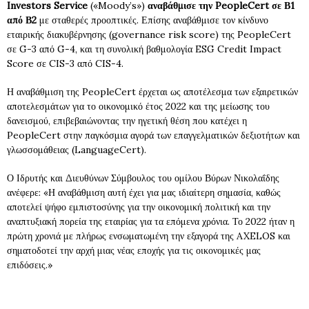
Investors
Service
(«Moody’s»)
αναβάθμισε την
PeopleCert
σε Β1
από Β2
με σταθερές προοπτικές. Επίσης αναβάθμισε τον κίνδυνο
εταιρικής διακυβέρνησης (governance risk score) της PeopleCert
σε G-3 από G-4, και τη συνολική βαθμολογία ESG Credit Impact
Score σε CIS-3 από CIS-4.
Η αναβάθμιση της PeopleCert έρχεται ως αποτέλεσμα των εξαιρετικών
αποτελεσμάτων για το οικονομικό έτος 2022 και της μείωσης του
δανεισμού, επιβεβαιώνοντας την ηγετική θέση που κατέχει η
PeopleCert στην παγκόσμια αγορά των επαγγελματικών δεξιοτήτων και
γλωσσομάθειας (LanguageCert).
Ο Ιδρυτής και Διευθύνων Σύμβουλος του ομίλου Βύρων Νικολαΐδης
ανέφερε: «Η αναβάθμιση αυτή έχει για μας ιδιαίτερη σημασία, καθώς
αποτελεί ψήφο εμπιστοσύνης για την οικονομική πολιτική και την
αναπτυξιακή πορεία της εταιρίας για τα επόμενα χρόνια. Το 2022 ήταν η
πρώτη χρονιά με πλήρως ενσωματωμένη την εξαγορά της AXELOS και
σηματοδοτεί την αρχή μιας νέας εποχής για τις οικονομικές μας
επιδόσεις.»