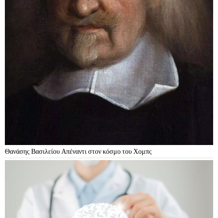
Θανάσης Βασιλείου Απέναντι στον κόσμο του Χομπς