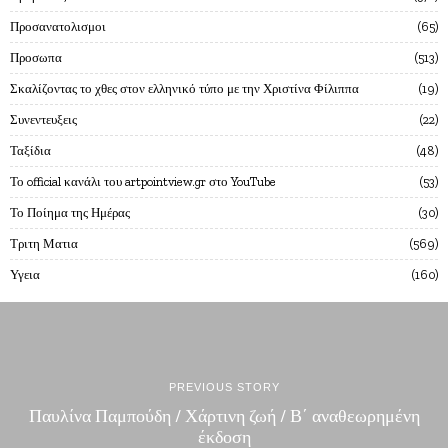
Προσανατολισμοι
65
Προσωπα
513
Σκαλίζοντας το χθες στον ελληνικό τύπο με την Χριστίνα Φίλιππα
19
Συνεντευξεις
22
Ταξίδια
48
Το official κανάλι του artpointview.gr στο YouTube
53
Το Ποίημα της Ημέρας
30
Τριτη Ματια
569
Υγεια
160
PREVIOUS STORY
Παυλίνα Παμπούδη / Χάρτινη ζωή / Β΄ αναθεωρημένη
έκδοση