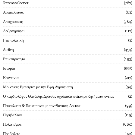
Ritsmas Corner
767
Ανυπερθετως
63
Αποχρωσεις
784
Αρθρογράφοι
112
Γεωπολιτική
3
Διεθνη
454
Επικαιροτητα
493
Ιστορία
595
Κοινωνια
217
Μουσικες Εμπειριες με την Εφη Αγραφιωτη
94
Ο καρδιολόγος Θανάσης Δρίτσας σχολιάζει επίκαιρα ζητήματα υγείας
2
Παυσιλυπα & Παυσιπονα με τον Θαναση Δριτσα
99
Περιβαλλον
119
Πολιτισμος
660
Προβολεις
572