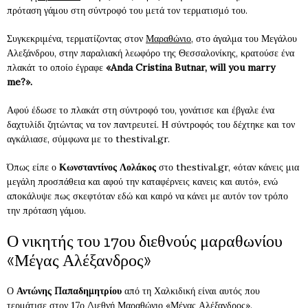
πρόταση γάμου στη σύντροφό του μετά τον τερματισμό του.
Συγκεκριμένα, τερματίζοντας στον
Μαραθώνιο
, στο άγαλμα του Μεγάλου
Αλεξάνδρου, στην παραλιακή λεωφόρο της Θεσσαλονίκης, κρατούσε ένα
πλακάτ το οποίο έγραφε
«Anda Cristina Butnar, will you marry
me?».
Αφού έδωσε το πλακάτ στη σύντροφό του, γονάτισε και έβγαλε ένα
δαχτυλίδι ζητώντας να τον παντρευτεί. Η σύντροφός του δέχτηκε και τον
αγκάλιασε, σύμφωνα με το thestival.gr.
Όπως είπε ο
Κωνσταντίνος Λολάκος
στο thestival.gr, «όταν κάνεις μια
μεγάλη προσπάθεια και αφού την καταφέρνεις κανεις και αυτό», ενώ
αποκάλυψε πως σκεφτόταν εδώ και καιρό να κάνει με αυτόν τον τρόπο
την πρόταση γάμου.
Ο νικητής του 17ου διεθνούς μαραθωνίου
«Μέγας Αλέξανδρος»
Ο
Αντώνης Παπαδημητρίου
από τη Χαλκιδική είναι αυτός που
τερμάτισε στον 17ο Διεθνή Μαραθώνιο «Μέγας Αλέξανδρος».