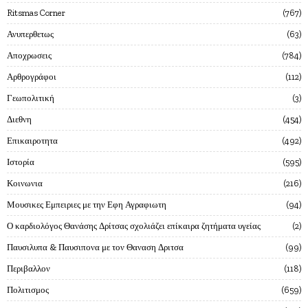
Ritsmas Corner
767
Ανυπερθετως
63
Αποχρωσεις
784
Αρθρογράφοι
112
Γεωπολιτική
3
Διεθνη
454
Επικαιροτητα
492
Ιστορία
595
Κοινωνια
216
Μουσικες Εμπειριες με την Εφη Αγραφιωτη
94
Ο καρδιολόγος Θανάσης Δρίτσας σχολιάζει επίκαιρα ζητήματα υγείας
2
Παυσιλυπα & Παυσιπονα με τον Θαναση Δριτσα
99
Περιβαλλον
118
Πολιτισμος
659