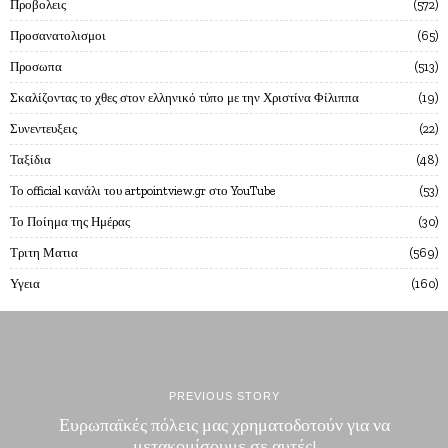
Προβολεις
572
Προσανατολισμοι
65
Προσωπα
513
Σκαλίζοντας το χθες στον ελληνικό τύπο με την Χριστίνα Φίλιππα
19
Συνεντευξεις
22
Ταξίδια
48
Το official κανάλι του artpointview.gr στο YouTube
53
Το Ποίημα της Ημέρας
30
Τριτη Ματια
569
Υγεια
160
PREVIOUS STORY
Ευρωπαϊκές πόλεις μας χρηματοδοτούν για να
μετακομίσουμε σε αυτές!