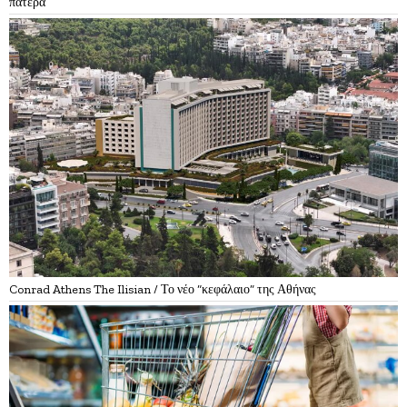
πατέρα
Conrad Athens The Ilisian / Το νέο “κεφάλαιο” της Αθήνας