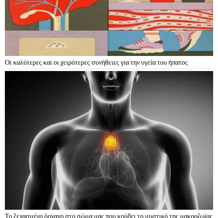
Οι καλύτερες και οι χειρότερες συνήθειες για την υγεία του ήπατος
Το ξεχασμένο όργανο στο σώμα μας που κρύβει το μυστικό της μακροζωίας