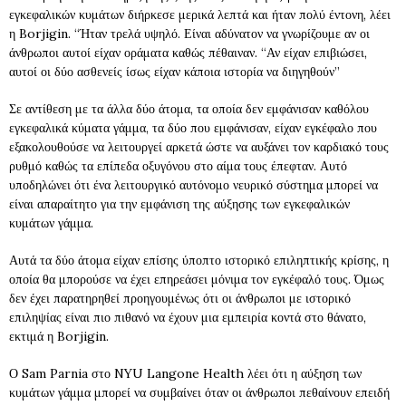
εγκεφαλικών κυμάτων διήρκεσε μερικά λεπτά και ήταν πολύ έντονη, λέει
η Borjigin. “Ήταν τρελά υψηλό. Είναι αδύνατον να γνωρίζουμε αν οι
άνθρωποι αυτοί είχαν οράματα καθώς πέθαιναν. “Αν είχαν επιβιώσει,
αυτοί οι δύο ασθενείς ίσως είχαν κάποια ιστορία να διηγηθούν”
Σε αντίθεση με τα άλλα δύο άτομα, τα οποία δεν εμφάνισαν καθόλου
εγκεφαλικά κύματα γάμμα, τα δύο που εμφάνισαν, είχαν εγκέφαλο που
εξακολουθούσε να λειτουργεί αρκετά ώστε να αυξάνει τον καρδιακό τους
ρυθμό καθώς τα επίπεδα οξυγόνου στο αίμα τους έπεφταν. Αυτό
υποδηλώνει ότι ένα λειτουργικό αυτόνομο νευρικό σύστημα μπορεί να
είναι απαραίτητο για την εμφάνιση της αύξησης των εγκεφαλικών
κυμάτων γάμμα.
Αυτά τα δύο άτομα είχαν επίσης ύποπτο ιστορικό επιληπτικής κρίσης, η
οποία θα μπορούσε να έχει επηρεάσει μόνιμα τον εγκέφαλό τους. Όμως
δεν έχει παρατηρηθεί προηγουμένως ότι οι άνθρωποι με ιστορικό
επιληψίας είναι πιο πιθανό να έχουν μια εμπειρία κοντά στο θάνατο,
εκτιμά η Borjigin.
Ο Sam Parnia στο NYU Langone Health λέει ότι η αύξηση των
κυμάτων γάμμα μπορεί να συμβαίνει όταν οι άνθρωποι πεθαίνουν επειδή