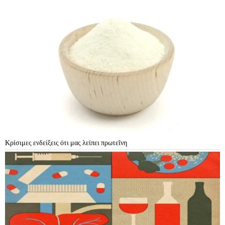
Κρίσιμες ενδείξεις ότι μας λείπει πρωτεΐνη