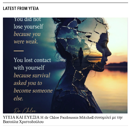
LATEST FROM ΥΓΕΙΑ
ΥΓΕΙΑ ΚΑΙ ΕΥΕΞΙΑ H dr Chloe Paidoussis Mitchell συνομιλεί με την
Βασούλα Χριστοδούλου