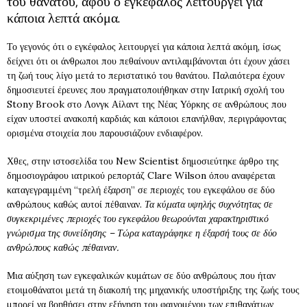
του θανάτου, αφού ο εγκέφαλος λειτουργεί για
κάποια λεπτά ακόμα.
Το γεγονός ότι ο εγκέφαλος λειτουργεί για κάποια λεπτά ακόμη, ίσως
δείχνει ότι οι άνθρωποι που πεθαίνουν αντιλαμβάνονται ότι έχουν χάσει
τη ζωή τους λίγο μετά το περιστατικό του θανάτου. Παλαιότερα έχουν
δημοσιευτεί έρευνες που πραγματοποιήθηκαν στην Ιατρική σχολή του
Stony Brook στο Λονγκ Αίλαντ της Νέας Υόρκης σε ανθρώπους που
είχαν υποστεί ανακοπή καρδιάς και κάποιοι επανήλθαν, περιγράφοντας
ορισμένα στοιχεία που παρουσιάζουν ενδιαφέρον.
Χθες, στην ιστοσελίδα του New Scientist δημοσιεύτηκε άρθρο της
δημοσιογράφου ιατρικού ρεπορτάζ Clare Wilson όπου αναφέρεται
καταγεγραμμένη “τρελή έξαρση” σε περιοχές του εγκεφάλου σε δύο
ανθρώπους καθώς αυτοί πέθαιναν.
Τα κύματα υψηλής συχνότητας σε
συγκεκριμένες περιοχές του εγκεφάλου θεωρούνται χαρακτηριστικό
γνώρισμα της συνείδησης – Τώρα καταγράφηκε η έξαρσή τους σε δύο
ανθρώπους καθώς πέθαιναν.
Μια αύξηση των εγκεφαλικών κυμάτων σε δύο ανθρώπους που ήταν
ετοιμοθάνατοι μετά τη διακοπή της μηχανικής υποστήριξης της ζωής τους
μπορεί να βοηθήσει στην εξήγηση του φαινομένου των επιθανάτιων