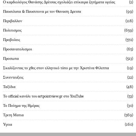
Ο καρδιολόγος Θανάσης Δρίτσας σχολιάζει επίκαιρα ζητήματα υγείας
2
Παυσιλυπα & Παυσιπονα με τον Θαναση Δριτσα
99
Περιβαλλον
118
Πολιτισμος
659
Προβολεις
572
Προσανατολισμοι
65
Προσωπα
513
Σκαλίζοντας το χθες στον ελληνικό τύπο με την Χριστίνα Φίλιππα
19
Συνεντευξεις
22
Ταξίδια
48
Το official κανάλι του artpointview.gr στο YouTube
53
Το Ποίημα της Ημέρας
30
Τριτη Ματια
569
Υγεια
160