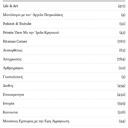
Life & Art
471
Mονόλογοι με τον`Αγγελο Πετρουλάκη
4
Podcast & Youtube
91
Private View Με την`Ιριδα Κρητικού
43
Ritsmas Corner
767
Ανυπερθετως
63
Αποχρωσεις
784
Αρθρογράφοι
112
Γεωπολιτική
3
Διεθνη
454
Επικαιροτητα
492
Ιστορία
595
Κοινωνια
216
Μουσικες Εμπειριες με την Εφη Αγραφιωτη
94