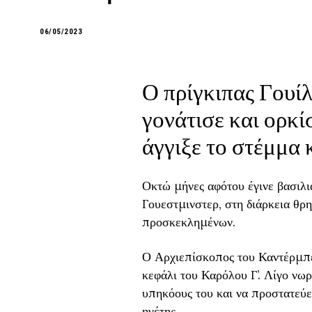
06/05/2023
Ο πρίγκιπας Γουίλ
γονάτισε και ορκί
άγγιξε το στέμμα 
Οκτώ μήνες αφότου έγινε βασιλι
Γουεστμινστερ, στη διάρκεια θρ
προσκεκλημένων.
Ο Αρχιεπίσκοπος του Καντέρμπε
κεφάλι του Καρόλου Γ’. Λίγο νωρ
υπηκόους του και να προστατεύει
ηγέτης.