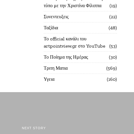
τύπο με την Χριστίνα Φίλιππα
19
Συνεντευξεις
22
Ταξίδια
48
Το official κανάλι του
artpointview.gr στο YouTube
53
Το Ποίημα της Ημέρας
30
Τριτη Ματια
569
Υγεια
160
NEXT STORY