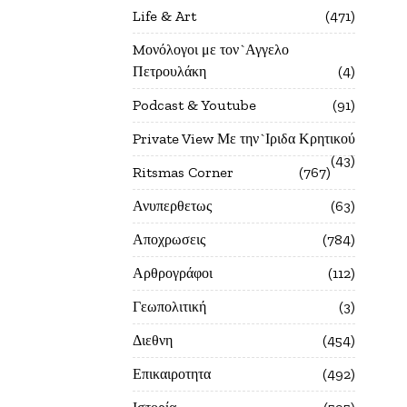
Life & Art
471
Mονόλογοι με τον`Αγγελο
Πετρουλάκη
4
Podcast & Youtube
91
Private View Με την`Ιριδα Κρητικού
43
Ritsmas Corner
767
Ανυπερθετως
63
Αποχρωσεις
784
Αρθρογράφοι
112
Γεωπολιτική
3
Διεθνη
454
Επικαιροτητα
492