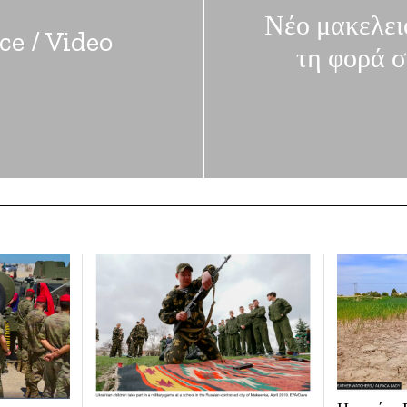
Νέο μακελει
ce / Video
τη φορά σ