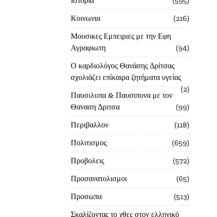
Ιστορία
595
Κοινωνια
216
Μουσικες Εμπειριες με την Εφη
Αγραφιωτη
94
Ο καρδιολόγος Θανάσης Δρίτσας
σχολιάζει επίκαιρα ζητήματα υγείας
2
Παυσιλυπα & Παυσιπονα με τον
Θαναση Δριτσα
99
Περιβαλλον
118
Πολιτισμος
659
Προβολεις
572
Προσανατολισμοι
65
Προσωπα
513
Σκαλίζοντας το χθες στον ελληνικό