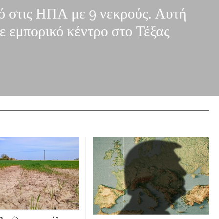
ό στις ΗΠΑ με 9 νεκρούς. Αυτή
ε εμπορικό κέντρο στο Τέξας