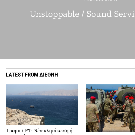
Unstoppable / Sound Servi
LATEST FROM ΔΙΕΘΝΗ
Τραμπ / F.T: Νέα κλιμάκωση ή