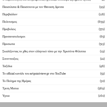
Παυσιλυπα & Παυσιπονα με τον Θαναση Δριτσα
99
Περιβαλλον
118
Πολιτισμος
659
Προβολεις
572
Προσανατολισμοι
65
Προσωπα
513
Σκαλίζοντας το χθες στον ελληνικό τύπο με την Χριστίνα Φίλιππα
19
Συνεντευξεις
22
Ταξίδια
48
Το official κανάλι του artpointview.gr στο YouTube
53
Το Ποίημα της Ημέρας
30
Τριτη Ματια
569
Υγεια
160