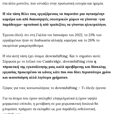
ένα άλλο μοντέλο, που εστιάζει στην προσωπική ευτυχία και ηρεμία.
Η νέα τάση θέλει τους εργαζόμενους να παρατάνε μια «φτασμένη»
καριέρα και από διακοσμητές εσωτερικών χώρων να γίνονται –για
παράδειγμα- αρτοποιοί ή από τραπεζίτες να γίνονται ηλεκτρολόγοι.
Έρευνα έδειξε ότι στη Γαλλία τον Ιανουάριο του 2022, το 21% των
εργαζομένων ήταν σε διαδικασία αλλαγής καριέρας και το 26% το
σκεφτόταν μακροπρόθεσμα.
Η νέα αυτή τάση έχει όνομα: downshifting. Και τι σημαίνει αυτό;
Σύμφωνα με το λεξικό του Cambridge, downshifting είναι
η
«πρακτική της εγκατάλειψης μιας καλά αμειβόμενης και δύσκολης
εργασίας προκειμένου να κάνεις κάτι που σου δίνει περισσότερο χρόνο
και ικανοποίηση αλλά λιγότερα χρήματα».
Γρίφος για τους κοινωνιολόγους το downshifting – Τι έδειξε έρευνα
Για τα άτομα που έχουν ανελιχθεί επαγγελματικά ή έχουν υψηλό
μορφωτικό επίπεδο, η μετάβαση σε μια χειρωνακτική δουλειά θα
μπορούσε πράγματι να εκληφθεί ως μια παράδοξη «εθελοντική