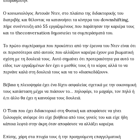
υποβάθμιση».
Ο κοινωνιολόγος Αντουάν Ντεν, στο πλαίσιο της διδακτορικής του
διατριβής και θέλοντας να κατανοήσει τα κίνητρα του downshifting,
πήρε συνέντευξη από 55 εργαζομένους που παράτησαν την καριέρα τους
και το theconversation δημοσιεύει τα συμπεράσματά του.
Το πρώτο συμπέρασμα που προκύπτει από την έρευνα του Ντεν είναι ότι
οι περισσότεροι από αυτούς που αλλάζουν καριέρα έχουν μια βιωματική
σχέση με τη δουλειά τους. Αυτό σημαίνει ότι προτεραιότητα για αυτό το
είδος των εργαζομένων δεν έχει ο μισθός τους ή το κύρος αλλά το να
περνάνε καλά στη δουλειά τους και να το «διασκεδάζουν».
Βέβαια η πλειοψηφία έχει ένα δίχτυ ασφαλείας σχετικά με την οικονομική
τους κατάσταση μέχρι να πιάσουν το… πηλοφόρι, το μαχαίρι, τον πηλό ή
ό,τι άλλο θα έχει η καινούρια τους δουλειά.
Ο Tom που έχει διδακτορικό στη Φυσική και αποφάσισε να γίνει
ξυλουργός ανέφερε ότι είχε βοήθεια από τους γονείς του και είχε ήδη
κάποια λεφτά στην άκρη όταν αποφάσισε να αλλάξει καριέρα.
Επίσης, χάρη στα πτυχία τους ή την προηγούμενη επαγγελματική