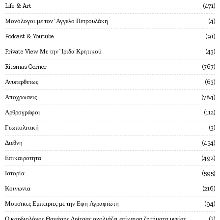
Life & Art
471
Mονόλογοι με τον`Αγγελο Πετρουλάκη
4
Podcast & Youtube
91
Private View Με την`Ιριδα Κρητικού
43
Ritsmas Corner
767
Ανυπερθετως
63
Αποχρωσεις
784
Αρθρογράφοι
112
Γεωπολιτική
3
Διεθνη
454
Επικαιροτητα
492
Ιστορία
595
Κοινωνια
216
Μουσικες Εμπειριες με την Εφη Αγραφιωτη
94
Ο καρδιολόγος Θανάσης Δρίτσας σχολιάζει επίκαιρα ζητήματα υγείας
2