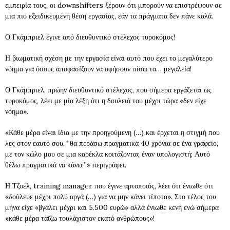
εμπειρία τους, οι downshifters ξέρουν ότι μπορούν να επιστρέψουν σε
μια πιο εξειδικευμένη θέση εργασίας, εάν τα πράγματα δεν πάνε καλά.
Ο Γκάμπριελ έγινε από διευθυντικό στέλεχος τυροκόμος!
Η βιωματική σχέση με την εργασία είναι αυτό που έχει το μεγαλύτερο
νόημα για όσους αποφασίζουν να αφήσουν πίσω τα… μεγαλεία!
Ο Γκάμπριελ, πρώην διευθυντικό στέλεχος, που σήμερα εργάζεται ως
τυροκόμος, λέει με μία λέξη ότι η δουλειά του μέχρι τώρα «δεν είχε
νόημα».
«Κάθε μέρα είναι ίδια με την προηγούμενη (…) και έρχεται η στιγμή που
λες στον εαυτό σου, “θα περάσω πραγματικά 40 χρόνια σε ένα γραφείο,
με τον κώλο μου σε μια καρέκλα κοιτάζοντας έναν υπολογιστή; Αυτό
θέλω πραγματικά να κάνω;”» περιγράφει.
Η Τζοέλ, training manager που έγινε αρτοποιός, λέει ότι ένιωθε ότι
«δούλευε μέχρι πολύ αργά (…) για να μην κάνει τίποτα». Στο τέλος του
μήνα είχε «βγάλει μέχρι και 5.500 ευρώ» αλλά ένιωθε κενή ενώ σήμερα
«κάθε μέρα ταΐζω τουλάχιστον εκατό ανθρώπους»!