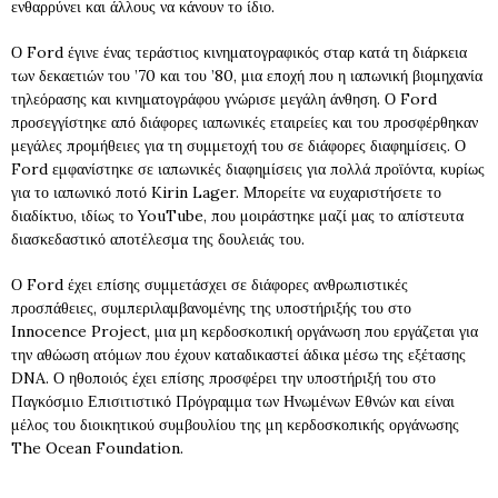
ενθαρρύνει και άλλους να κάνουν το ίδιο.
Ο Ford έγινε ένας τεράστιος κινηματογραφικός σταρ κατά τη διάρκεια
των δεκαετιών του ’70 και του ’80, μια εποχή που η ιαπωνική βιομηχανία
τηλεόρασης και κινηματογράφου γνώρισε μεγάλη άνθηση. Ο Ford
προσεγγίστηκε από διάφορες ιαπωνικές εταιρείες και του προσφέρθηκαν
μεγάλες προμήθειες για τη συμμετοχή του σε διάφορες διαφημίσεις. Ο
Ford εμφανίστηκε σε ιαπωνικές διαφημίσεις για πολλά προϊόντα, κυρίως
για το ιαπωνικό ποτό Kirin Lager. Μπορείτε να ευχαριστήσετε το
διαδίκτυο, ιδίως το YouTube, που μοιράστηκε μαζί μας το απίστευτα
διασκεδαστικό αποτέλεσμα της δουλειάς του.
Ο Ford έχει επίσης συμμετάσχει σε διάφορες ανθρωπιστικές
προσπάθειες, συμπεριλαμβανομένης της υποστήριξής του στο
Innocence Project, μια μη κερδοσκοπική οργάνωση που εργάζεται για
την αθώωση ατόμων που έχουν καταδικαστεί άδικα μέσω της εξέτασης
DNA. Ο ηθοποιός έχει επίσης προσφέρει την υποστήριξή του στο
Παγκόσμιο Επισιτιστικό Πρόγραμμα των Ηνωμένων Εθνών και είναι
μέλος του διοικητικού συμβουλίου της μη κερδοσκοπικής οργάνωσης
The Ocean Foundation.