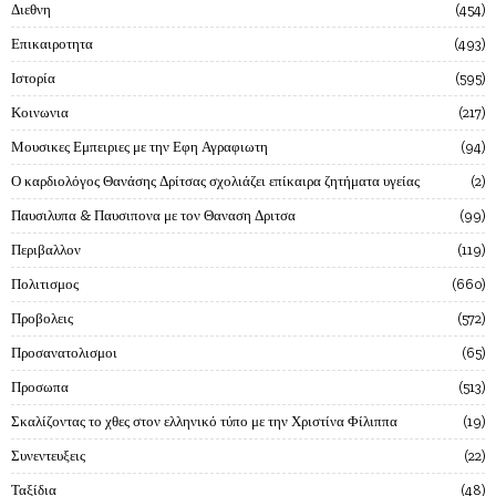
Διεθνη
454
Επικαιροτητα
493
Ιστορία
595
Κοινωνια
217
Μουσικες Εμπειριες με την Εφη Αγραφιωτη
94
Ο καρδιολόγος Θανάσης Δρίτσας σχολιάζει επίκαιρα ζητήματα υγείας
2
Παυσιλυπα & Παυσιπονα με τον Θαναση Δριτσα
99
Περιβαλλον
119
Πολιτισμος
660
Προβολεις
572
Προσανατολισμοι
65
Προσωπα
513
Σκαλίζοντας το χθες στον ελληνικό τύπο με την Χριστίνα Φίλιππα
19
Συνεντευξεις
22
Ταξίδια
48