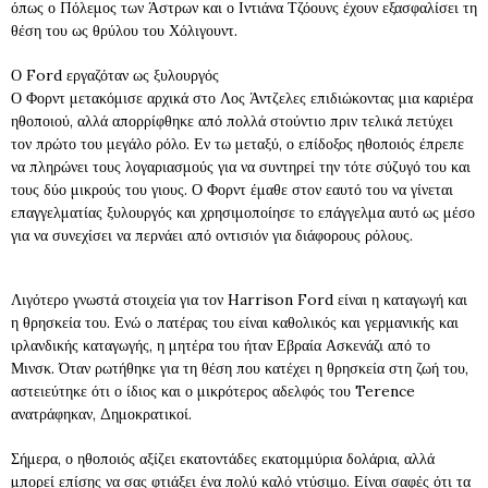
όπως ο Πόλεμος των Άστρων και ο Ιντιάνα Τζόουνς έχουν εξασφαλίσει τη
θέση του ως θρύλου του Χόλιγουντ.
Ο Ford εργαζόταν ως ξυλουργός
Ο Φορντ μετακόμισε αρχικά στο Λος Άντζελες επιδιώκοντας μια καριέρα
ηθοποιού, αλλά απορρίφθηκε από πολλά στούντιο πριν τελικά πετύχει
τον πρώτο του μεγάλο ρόλο. Εν τω μεταξύ, ο επίδοξος ηθοποιός έπρεπε
να πληρώνει τους λογαριασμούς για να συντηρεί την τότε σύζυγό του και
τους δύο μικρούς του γιους. Ο Φορντ έμαθε στον εαυτό του να γίνεται
επαγγελματίας ξυλουργός και χρησιμοποίησε το επάγγελμα αυτό ως μέσο
για να συνεχίσει να περνάει από οντισιόν για διάφορους ρόλους.
Λιγότερο γνωστά στοιχεία για τον Harrison Ford είναι η καταγωγή και
η θρησκεία του. Ενώ ο πατέρας του είναι καθολικός και γερμανικής και
ιρλανδικής καταγωγής, η μητέρα του ήταν Εβραία Ασκενάζι από το
Μινσκ. Όταν ρωτήθηκε για τη θέση που κατέχει η θρησκεία στη ζωή του,
αστειεύτηκε ότι ο ίδιος και ο μικρότερος αδελφός του Terence
ανατράφηκαν, Δημοκρατικοί.
Σήμερα, ο ηθοποιός αξίζει εκατοντάδες εκατομμύρια δολάρια, αλλά
μπορεί επίσης να σας φτιάξει ένα πολύ καλό ντύσιμο. Είναι σαφές ότι τα