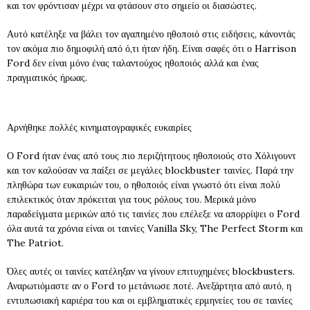
και τον φρόντισαν μέχρι να φτάσουν στο σημείο οι διασώστες.
Αυτό κατέληξε να βάλει τον αγαπημένο ηθοποιό στις ειδήσεις, κάνοντάς
τον ακόμα πιο δημοφιλή από ό,τι ήταν ήδη. Είναι σαφές ότι ο Harrison
Ford δεν είναι μόνο ένας ταλαντούχος ηθοποιός αλλά και ένας
πραγματικός ήρωας.
Αρνήθηκε πολλές κινηματογραφικές ευκαιρίες
Ο Ford ήταν ένας από τους πιο περιζήτητους ηθοποιούς στο Χόλιγουντ
και τον καλούσαν να παίξει σε μεγάλες blockbuster ταινίες. Παρά την
πληθώρα των ευκαιριών του, ο ηθοποιός είναι γνωστό ότι είναι πολύ
επιλεκτικός όταν πρόκειται για τους ρόλους του. Μερικά μόνο
παραδείγματα μερικών από τις ταινίες που επέλεξε να απορρίψει ο Ford
όλα αυτά τα χρόνια είναι οι ταινίες Vanilla Sky, The Perfect Storm και
The Patriot.
Όλες αυτές οι ταινίες κατέληξαν να γίνουν επιτυχημένες blockbusters.
Αναρωτιόμαστε αν ο Ford το μετάνιωσε ποτέ. Ανεξάρτητα από αυτό, η
εντυπωσιακή καριέρα του και οι εμβληματικές ερμηνείες του σε ταινίες