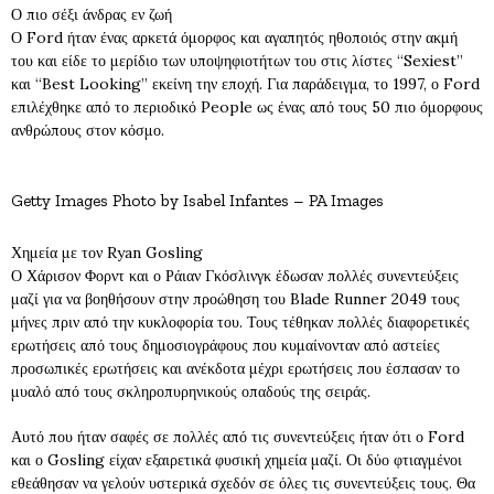
Ο πιο σέξι άνδρας εν ζωή
Ο Ford ήταν ένας αρκετά όμορφος και αγαπητός ηθοποιός στην ακμή
του και είδε το μερίδιο των υποψηφιοτήτων του στις λίστες “Sexiest”
και “Best Looking” εκείνη την εποχή. Για παράδειγμα, το 1997, ο Ford
επιλέχθηκε από το περιοδικό People ως ένας από τους 50 πιο όμορφους
ανθρώπους στον κόσμο.
Getty Images Photo by Isabel Infantes – PA Images
Χημεία με τον Ryan Gosling
Ο Χάρισον Φορντ και ο Ράιαν Γκόσλινγκ έδωσαν πολλές συνεντεύξεις
μαζί για να βοηθήσουν στην προώθηση του Blade Runner 2049 τους
μήνες πριν από την κυκλοφορία του. Τους τέθηκαν πολλές διαφορετικές
ερωτήσεις από τους δημοσιογράφους που κυμαίνονταν από αστείες
προσωπικές ερωτήσεις και ανέκδοτα μέχρι ερωτήσεις που έσπασαν το
μυαλό από τους σκληροπυρηνικούς οπαδούς της σειράς.
Αυτό που ήταν σαφές σε πολλές από τις συνεντεύξεις ήταν ότι ο Ford
και ο Gosling είχαν εξαιρετικά φυσική χημεία μαζί. Οι δύο φτιαγμένοι
εθεάθησαν να γελούν υστερικά σχεδόν σε όλες τις συνεντεύξεις τους. Θα