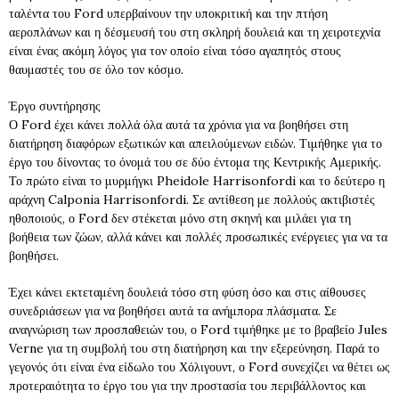
ταλέντα του Ford υπερβαίνουν την υποκριτική και την πτήση
αεροπλάνων και η δέσμευσή του στη σκληρή δουλειά και τη χειροτεχνία
είναι ένας ακόμη λόγος για τον οποίο είναι τόσο αγαπητός στους
θαυμαστές του σε όλο τον κόσμο.
Έργο συντήρησης
Ο Ford έχει κάνει πολλά όλα αυτά τα χρόνια για να βοηθήσει στη
διατήρηση διαφόρων εξωτικών και απειλούμενων ειδών. Τιμήθηκε για το
έργο του δίνοντας το όνομά του σε δύο έντομα της Κεντρικής Αμερικής.
Το πρώτο είναι το μυρμήγκι Pheidole Harrisonfordi και το δεύτερο η
αράχνη Calponia Harrisonfordi. Σε αντίθεση με πολλούς ακτιβιστές
ηθοποιούς, ο Ford δεν στέκεται μόνο στη σκηνή και μιλάει για τη
βοήθεια των ζώων, αλλά κάνει και πολλές προσωπικές ενέργειες για να τα
βοηθήσει.
Έχει κάνει εκτεταμένη δουλειά τόσο στη φύση όσο και στις αίθουσες
συνεδριάσεων για να βοηθήσει αυτά τα ανήμπορα πλάσματα. Σε
αναγνώριση των προσπαθειών του, ο Ford τιμήθηκε με το βραβείο Jules
Verne για τη συμβολή του στη διατήρηση και την εξερεύνηση. Παρά το
γεγονός ότι είναι ένα είδωλο του Χόλιγουντ, ο Ford συνεχίζει να θέτει ως
προτεραιότητα το έργο του για την προστασία του περιβάλλοντος και