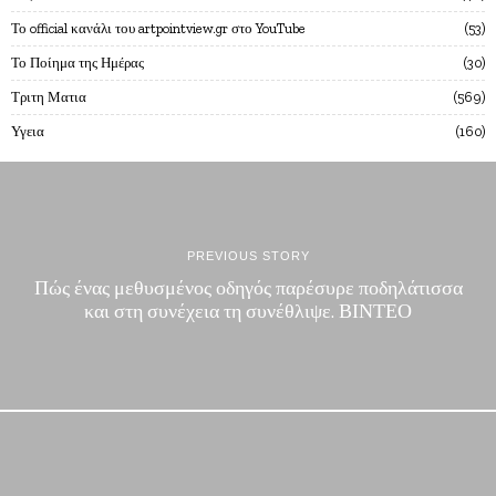
Το official κανάλι του artpointview.gr στο YouTube
53
Το Ποίημα της Ημέρας
30
Τριτη Ματια
569
Υγεια
160
PREVIOUS STORY
Πώς ένας μεθυσμένος οδηγός παρέσυρε ποδηλάτισσα
και στη συνέχεια τη συνέθλιψε. ΒΙΝΤΕΟ