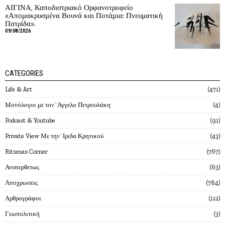
ΑΙΓΙΝΑ, Καποδιστριακό Ορφανοτροφείο
«Απομακρυσμένα Βουνά και Ποτάμια: Πνευματική
Πατρίδα».
09/08/2026
CATEGORIES
Life & Art
471
Mονόλογοι με τον`Αγγελο Πετρουλάκη
4
Podcast & Youtube
91
Private View Με την`Ιριδα Κρητικού
43
Ritsmas Corner
767
Ανυπερθετως
63
Αποχρωσεις
784
Αρθρογράφοι
112
Γεωπολιτική
3