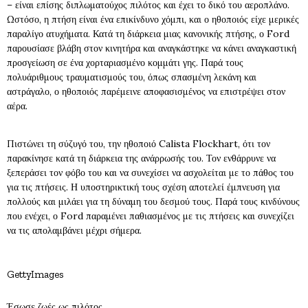
– είναι επίσης διπλωματούχος πιλότος και έχει το δικό του αεροπλάνο.
Ωστόσο, η πτήση είναι ένα επικίνδυνο χόμπι, και ο ηθοποιός είχε μερικές
παραλίγο ατυχήματα. Κατά τη διάρκεια μιας κανονικής πτήσης, ο Ford
παρουσίασε βλάβη στον κινητήρα και αναγκάστηκε να κάνει αναγκαστική
προσγείωση σε ένα χορταριασμένο κομμάτι γης. Παρά τους
πολυάριθμους τραυματισμούς του, όπως σπασμένη λεκάνη και
αστράγαλο, ο ηθοποιός παρέμεινε αποφασισμένος να επιστρέψει στον
αέρα.
Πιστώνει τη σύζυγό του, την ηθοποιό Calista Flockhart, ότι τον
παρακίνησε κατά τη διάρκεια της ανάρρωσής του. Τον ενθάρρυνε να
ξεπεράσει τον φόβο του και να συνεχίσει να ασχολείται με το πάθος του
για τις πτήσεις. Η υποστηρικτική τους σχέση αποτελεί έμπνευση για
πολλούς και μιλάει για τη δύναμη του δεσμού τους. Παρά τους κινδύνους
που ενέχει, ο Ford παραμένει παθιασμένος με τις πτήσεις και συνεχίζει
να τις απολαμβάνει μέχρι σήμερα.
GettyImages
Έσωσε ζωές ως πιλότος