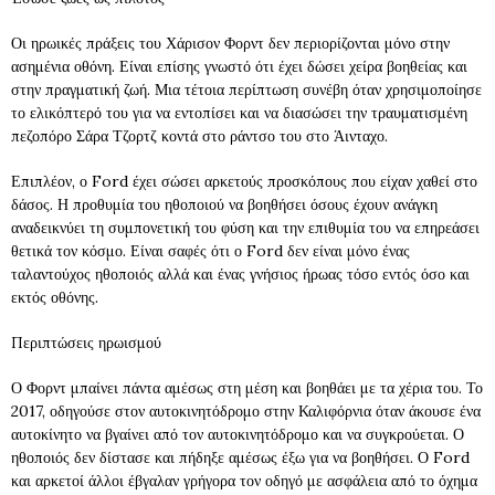
Οι ηρωικές πράξεις του Χάρισον Φορντ δεν περιορίζονται μόνο στην
ασημένια οθόνη. Είναι επίσης γνωστό ότι έχει δώσει χείρα βοηθείας και
στην πραγματική ζωή. Μια τέτοια περίπτωση συνέβη όταν χρησιμοποίησε
το ελικόπτερό του για να εντοπίσει και να διασώσει την τραυματισμένη
πεζοπόρο Σάρα Τζορτζ κοντά στο ράντσο του στο Άινταχο.
Επιπλέον, ο Ford έχει σώσει αρκετούς προσκόπους που είχαν χαθεί στο
δάσος. Η προθυμία του ηθοποιού να βοηθήσει όσους έχουν ανάγκη
αναδεικνύει τη συμπονετική του φύση και την επιθυμία του να επηρεάσει
θετικά τον κόσμο. Είναι σαφές ότι ο Ford δεν είναι μόνο ένας
ταλαντούχος ηθοποιός αλλά και ένας γνήσιος ήρωας τόσο εντός όσο και
εκτός οθόνης.
Περιπτώσεις ηρωισμού
Ο Φορντ μπαίνει πάντα αμέσως στη μέση και βοηθάει με τα χέρια του. Το
2017, οδηγούσε στον αυτοκινητόδρομο στην Καλιφόρνια όταν άκουσε ένα
αυτοκίνητο να βγαίνει από τον αυτοκινητόδρομο και να συγκρούεται. Ο
ηθοποιός δεν δίστασε και πήδηξε αμέσως έξω για να βοηθήσει. Ο Ford
και αρκετοί άλλοι έβγαλαν γρήγορα τον οδηγό με ασφάλεια από το όχημα