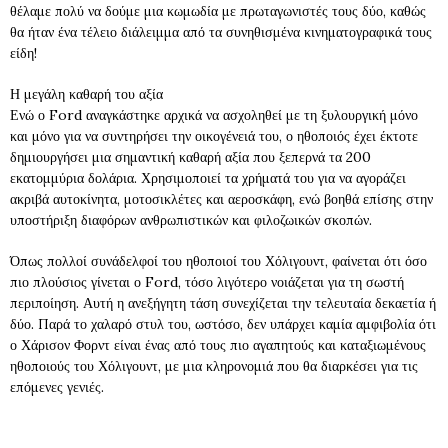
θέλαμε πολύ να δούμε μια κωμωδία με πρωταγωνιστές τους δύο, καθώς
θα ήταν ένα τέλειο διάλειμμα από τα συνηθισμένα κινηματογραφικά τους
είδη!
Η μεγάλη καθαρή του αξία
Ενώ ο Ford αναγκάστηκε αρχικά να ασχοληθεί με τη ξυλουργική μόνο
και μόνο για να συντηρήσει την οικογένειά του, ο ηθοποιός έχει έκτοτε
δημιουργήσει μια σημαντική καθαρή αξία που ξεπερνά τα 200
εκατομμύρια δολάρια. Χρησιμοποιεί τα χρήματά του για να αγοράζει
ακριβά αυτοκίνητα, μοτοσικλέτες και αεροσκάφη, ενώ βοηθά επίσης στην
υποστήριξη διαφόρων ανθρωπιστικών και φιλοζωικών σκοπών.
Όπως πολλοί συνάδελφοί του ηθοποιοί του Χόλιγουντ, φαίνεται ότι όσο
πιο πλούσιος γίνεται ο Ford, τόσο λιγότερο νοιάζεται για τη σωστή
περιποίηση. Αυτή η ανεξήγητη τάση συνεχίζεται την τελευταία δεκαετία ή
δύο. Παρά το χαλαρό στυλ του, ωστόσο, δεν υπάρχει καμία αμφιβολία ότι
ο Χάρισον Φορντ είναι ένας από τους πιο αγαπητούς και καταξιωμένους
ηθοποιούς του Χόλιγουντ, με μια κληρονομιά που θα διαρκέσει για τις
επόμενες γενιές.