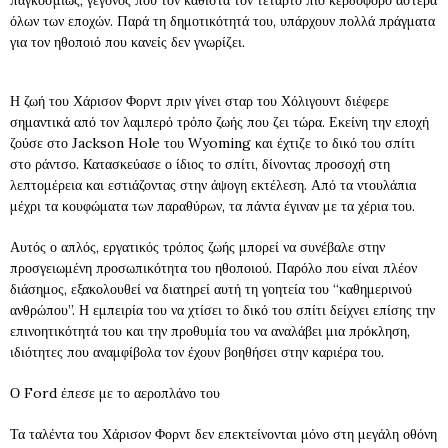
παγκοσμίως, γεγονός που τον καθιστά τον τέταρτο πιο κερδοφόρο αστέρα
όλων των εποχών. Παρά τη δημοτικότητά του, υπάρχουν πολλά πράγματα
για τον ηθοποιό που κανείς δεν γνωρίζει.
Η ζωή του Χάρισον Φορντ πριν γίνει σταρ του Χόλιγουντ διέφερε
σημαντικά από τον λαμπερό τρόπο ζωής που ζει τώρα. Εκείνη την εποχή
ζούσε στο Jackson Hole του Wyoming και έχτιζε το δικό του σπίτι
στο ράντσο. Κατασκεύασε ο ίδιος το σπίτι, δίνοντας προσοχή στη
λεπτομέρεια και εστιάζοντας στην άψογη εκτέλεση. Από τα ντουλάπια
μέχρι τα κουφώματα των παραθύρων, τα πάντα έγιναν με τα χέρια του.
Αυτός ο απλός, εργατικός τρόπος ζωής μπορεί να συνέβαλε στην
προσγειωμένη προσωπικότητα του ηθοποιού. Παρόλο που είναι πλέον
διάσημος, εξακολουθεί να διατηρεί αυτή τη γοητεία του “καθημερινού
ανθρώπου”. Η εμπειρία του να χτίσει το δικό του σπίτι δείχνει επίσης την
επινοητικότητά του και την προθυμία του να αναλάβει μια πρόκληση,
ιδιότητες που αναμφίβολα τον έχουν βοηθήσει στην καριέρα του.
Ο Ford έπεσε με το αεροπλάνο του
Τα ταλέντα του Χάρισον Φορντ δεν επεκτείνονται μόνο στη μεγάλη οθόνη