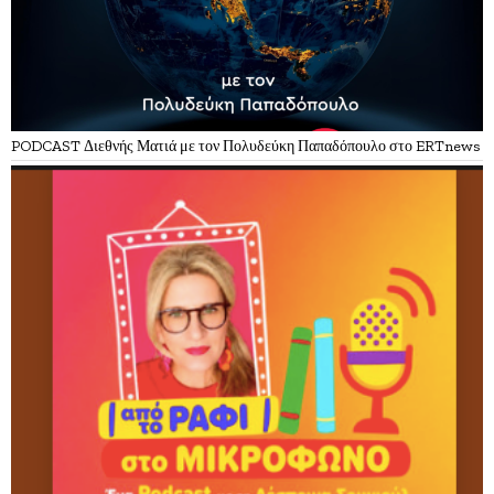
PODCAST Διεθνής Ματιά με τον Πολυδεύκη Παπαδόπουλο στο ERTnews