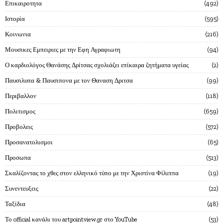
Επικαιροτητα
492
Ιστορία
595
Κοινωνια
216
Μουσικες Εμπειριες με την Εφη Αγραφιωτη
94
Ο καρδιολόγος Θανάσης Δρίτσας σχολιάζει επίκαιρα ζητήματα υγείας
2
Παυσιλυπα & Παυσιπονα με τον Θαναση Δριτσα
99
Περιβαλλον
118
Πολιτισμος
659
Προβολεις
572
Προσανατολισμοι
65
Προσωπα
513
Σκαλίζοντας το χθες στον ελληνικό τύπο με την Χριστίνα Φίλιππα
19
Συνεντευξεις
22
Ταξίδια
48
Το official κανάλι του artpointview.gr στο YouTube
53