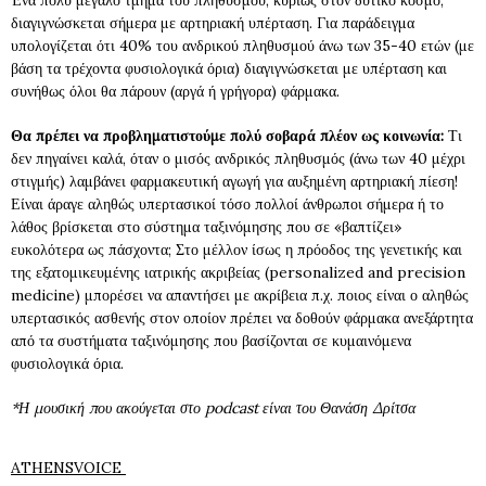
Ένα πολύ μεγάλο τμήμα του πληθυσμού, κυρίως στον δυτικό κόσμο,
διαγιγνώσκεται σήμερα με αρτηριακή υπέρταση. Για παράδειγμα
υπολογίζεται ότι 40% του ανδρικού πληθυσμού άνω των 35-40 ετών (με
βάση τα τρέχοντα φυσιολογικά όρια) διαγιγνώσκεται με υπέρταση και
συνήθως όλοι θα πάρουν (αργά ή γρήγορα) φάρμακα.
Θα πρέπει να προβληματιστούμε πολύ σοβαρά πλέον ως κοινωνία:
Τι
δεν πηγαίνει καλά, όταν ο μισός ανδρικός πληθυσμός (άνω των 40 μέχρι
στιγμής) λαμβάνει φαρμακευτική αγωγή για αυξημένη αρτηριακή πίεση!
Είναι άραγε αληθώς υπερτασικοί τόσο πολλοί άνθρωποι σήμερα ή το
λάθος βρίσκεται στο σύστημα ταξινόμησης που σε «βαπτίζει»
ευκολότερα ως πάσχοντα; Στο μέλλον ίσως η πρόοδος της γενετικής και
της εξατομικευμένης ιατρικής ακριβείας (personalized and precision
medicine) μπορέσει να απαντήσει με ακρίβεια π.χ. ποιος είναι ο αληθώς
υπερτασικός ασθενής στον οποίον πρέπει να δοθούν φάρμακα ανεξάρτητα
από τα συστήματα ταξινόμησης που βασίζονται σε κυμαινόμενα
φυσιολογικά όρια.
*Η μουσική που ακούγεται στο podcast είναι του Θανάση Δρίτσα
ATHENSVOICE