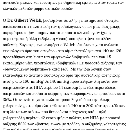
πανεπιστημιακών και ερευνητών με σημαντική εμπειρία στον τομέα των
κλινικών μελετών φαρμακευτικών ουσιών.
O
Dr. Gilbert Welch,
βασισμένος σε πλήρη επιστημονικά στοιχεία,
αποδεικνύει ότι η ελάττωση των φυσιολογικών ορίων μιας βιοχημικής
παραμέτρου αυξάνει σημαντικά το ποσοστό κλινικά υγιών (χωρίς
συμπτώματα ή άλλη εκδήλωση νόσου) που «βαπτίζονται» πλέον
ασθενείς. Συγκεκριμένα, αναφέρει ο Welch, ότι όταν π.χ. το ανώτατο
φυσιολογικό όριο του σακχάρου στο αίμα ελαττώθηκε από 140 σε 126
προστέθηκαν στη λίστα των αμερικανών διαβητικών περίπου 1.5
εκατομμύρια νέες περιπτώσεις «διαβητικών» με ποσοστό αύξησης των
«διαγνωσμένων διαβητικών» κατά 14%. Με την ίδια λογική όταν
ελαττώθηκε το ανώτατο φυσιολογικό όριο της συστολικής αρτηριακής
πίεσης από 160 mmHg σε 140mmHg προστέθηκαν στη λίστα των
υπερτασικών στις ΗΠΑ περίπου 14 εκατομμύρια νέες περιπτώσεις
υπερτασικών και ποσοστό αύξησης των θεωρούμενων υπερτασικών κατά
35%. Όταν αντίστοιχα το ανώτατο φυσιολογικό όριο της ολικής
χοληστερίνης στο αίμα ελαττώθηκε από 240 στο 200 τότε προστέθηκαν
στη λίστα των ατόμων που θεωρούνται πάσχοντες από υψηλή
χοληστερόλη περίπου 42 εκατομμύρια πολίτες των ΗΠΑ με ποσοστό
αύξησης 86% των «βαπτισμένων» με πρόβλημα αυξημένης χοληστερίνης.