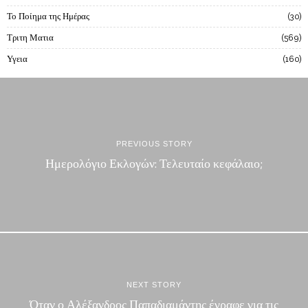
Το Ποίημα της Ημέρας
30
Τριτη Ματια
569
Υγεια
160
PREVIOUS STORY
Ημερολόγιο Εκλογών: Τελευταίο κεφάλαιο;
NEXT STORY
Όταν ο Αλέξανδρος Παπαδιαμάντης έγραφε για τις