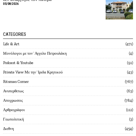
05/08/2026
CATEGORIES
Life & Art
471
Mονόλογοι με τον`Αγγελο Πετρουλάκη
4
Podcast & Youtube
91
Private View Με την`Ιριδα Κρητικού
43
Ritsmas Corner
767
Ανυπερθετως
63
Αποχρωσεις
784
Αρθρογράφοι
112
Γεωπολιτική
3
Διεθνη
454