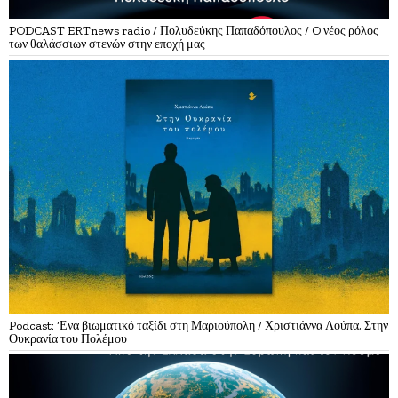
PODCAST ERTnews radio / Πολυδεύκης Παπαδόπουλος / O νέος ρόλος
των θαλάσσιων στενών στην εποχή μας
Podcast: ‘Ενα βιωματικό ταξίδι στη Μαριούπολη / Χριστιάννα Λούπα, Στην
Ουκρανία του Πολέμου