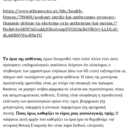
https://www.athensvoice.gr/life/health-
fitness/799469/podcast-iatriki-kai-anthropino-prosopo-
thanasis-dritsas-ta-skoteina-oria-astheneias-kai-ugeias/?
fbclid=IwAR197uGcakk2GboIvxapDYtXOiicBsVNOrj-LLDLAI-
dL4dtB6V9AoB9gfU
Tα όρια της ασθένειας
έχουν διευρυνθεί τόσο πολύ πλέον έτσι ώστε
πρόσφατες επιδημιολογικές αναλύσεις δείχνουν ότι ολόκληρος ο
πληθυσμός των γηραιότερων ενηλίκων (άνω των 65 ετών) ταξινομείται ως
πάσχων από τουλάχιστον μία χρόνια ασθένεια. Η τάση της μοντέρνας
προληπτικής φροντίδας είναι, με στόχο την αποφυγή του πρόωρου
θανάτου, να χορηγεί ισόβια φάρμακα σε ολοένα και περισσότερους νέους
και ασυμπτωματικούς ασθενείς. Επίσης είναι ολοφάνερη η προοδευτική
ελάττωση των φυσιολογικών ορίων στις τιμές βιοχημικών (πχ
χοληστερίνη, σάκχαρο) ή κλινικών παραμέτρων (πχ αρτηριακή
πίεση).
Ποιος όμως καθορίζει το εύρος μιας φυσιολογικής τιμής;
Η
«αόρατος αυτή αρχή» που καθορίζει τα όρια (για να θυμηθούμε την
ιστορική Φιλική Εταιρεία) δεν είναι παρά διεθνείς επιτροπές