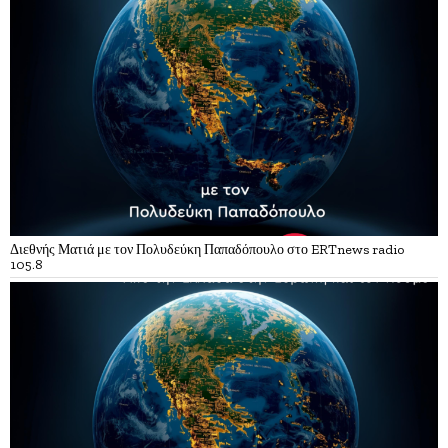
Διεθνής Ματιά με τον Πολυδεύκη Παπαδόπουλο στο ERTnews radio
105.8