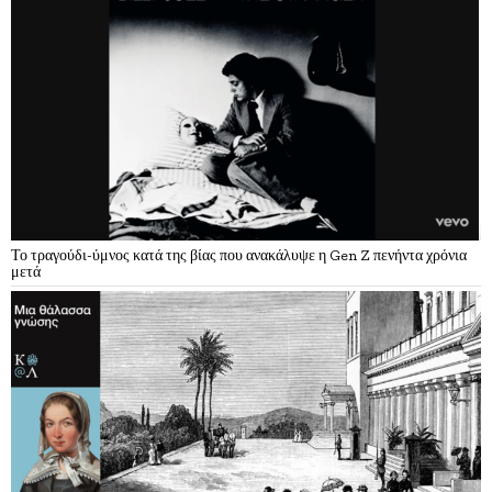
Το τραγούδι-ύμνος κατά της βίας που ανακάλυψε η Gen Z πενήντα χρόνια
μετά