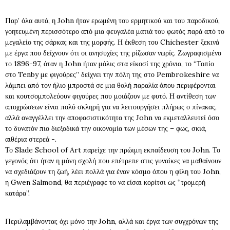
Παρ’ όλα αυτά, η John ήταν ερωμένη του ερμητικού και του παροδικού,
γοητευμένη περισσότερο από μια φευγαλέα ματιά του φωτός παρά από το
μεγαλείο της σάρκας και της μορφής. Η έκθεση του Chichester ξεκινά
με έργα που δείχνουν ότι οι ανησυχίες της ρίζωσαν νωρίς. Ζωγραφισμένο
το 1896-97, όταν η John ήταν μόλις στα είκοσί της χρόνια, το “Τοπίο
στο Tenby με φιγούρες” δείχνει την πόλη της στο Pembrokeshire να
λάμπει από τον ήλιο μπροστά σε μια θολή παραλία όπου περιφέρονται
και κουτσομπολεύουν φιγούρες που μοιάζουν με φυτό. Η αντίθεση των
αποχρώσεων είναι πολύ σκληρή για να λειτουργήσει πλήρως ο πίνακας,
αλλά αναγγέλλει την αποφασιστικότητα της John να εκμεταλλευτεί όσο
το δυνατόν πιο διεξοδικά την οικονομία των μέσων της – φως, σκιά,
αιθέρια στερεά -.
Το Slade School of Art παρείχε την πρώιμη εκπαίδευση του John. Το
γεγονός ότι ήταν η μόνη σχολή που επέτρεπε στις γυναίκες να μαθαίνουν
να σχεδιάζουν τη ζωή, λέει πολλά για έναν κόσμο όπου η φίλη του John,
η Gwen Salmond, θα περιέγραφε το να είσαι κορίτσι ως “τρομερή
κατάρα”.
Περιλαμβάνοντας όχι μόνο την John, αλλά και έργα των συγχρόνων της