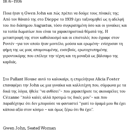
1876–1936
Ποια ήταν η Gwen John και πώς πρέπει να δούμε τους πίνακές της;
Από τον θάνατό της στο Dieppe το 1939 έχει ταξινομηθεί ως η αδελφή
του πιο διάσημου Augustus, τόσο συγκρατημένη όσο και οι γυναίκες και
τα τοπία δωματίων που είναι τα χαρακτηριστικά θέματά της. Η
μεταστροφή της στον καθολικισμό και οι επιστολές που έγραφε στον
Ροντέν -για τον οποίο ήταν μοντέλο, μούσα και ερωμένη- ενίσχυσαν τη
φήμη της ως μιας απομονωμένης, ευσεβούς, ερωτοχτυπημένης
γεροντοκόρης που επέλεγε την τέχνη και τη μοναξιά ως βάλσαμο της
καρδιάς.
Στο Pallant House αυτό το καλοκαίρι, η επιμελήτρια Alicia Foster
επαναφέρει την John ως μια γυναίκα και καλλιτέχνη που, σύμφωνα με τα
δικά της λόγια, ήθελε “να ανθίσει”- που χαρακτήρισε τις ακουαρέλες του
Cézanne “πολύ καλές αλλά προτιμώ τις δικές μου”- και που
παραδέχτηκε ότι δεν μπορούσε να φανταστεί “γιατί το όραμά μου θα έχει
κάποια αξία στον κόσμο – και όμως ξέρω ότι θα έχει”.
Gwen John, Seated Woman