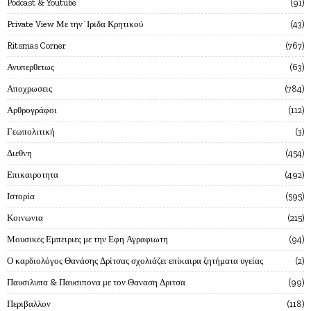
Podcast & Youtube
91
Private View Με την`Ιριδα Κρητικού
43
Ritsmas Corner
767
Ανυπερθετως
63
Αποχρωσεις
784
Αρθρογράφοι
112
Γεωπολιτική
3
Διεθνη
454
Επικαιροτητα
492
Ιστορία
595
Κοινωνια
215
Μουσικες Εμπειριες με την Εφη Αγραφιωτη
94
Ο καρδιολόγος Θανάσης Δρίτσας σχολιάζει επίκαιρα ζητήματα υγείας
2
Παυσιλυπα & Παυσιπονα με τον Θαναση Δριτσα
99
Περιβαλλον
118