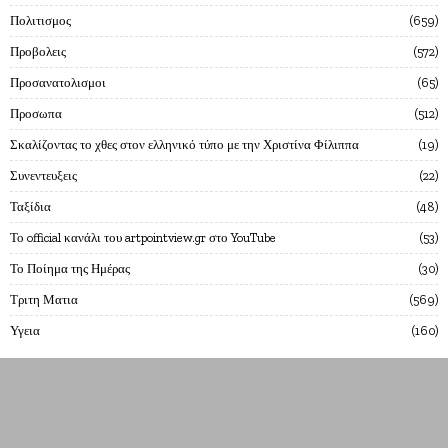
Πολιτισμος
659
Προβολεις
572
Προσανατολισμοι
65
Προσωπα
512
Σκαλίζοντας το χθες στον ελληνικό τύπο με την Χριστίνα Φίλιππα
19
Συνεντευξεις
22
Ταξίδια
48
Το official κανάλι του artpointview.gr στο YouTube
53
Το Ποίημα της Ημέρας
30
Τριτη Ματια
569
Υγεια
160