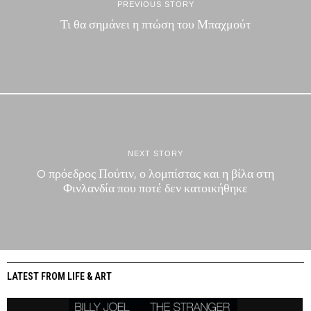
PREVIOUS STORY
Τι θα σημάνει η πτώση του Μπαχμούτ
NEXT STORY
O πρόεδρος Πούτιν, ο λομπίστας και η βίλα στη
Φινλανδία που ποτέ δεν κατοικήθηκε
LATEST FROM LIFE & ART