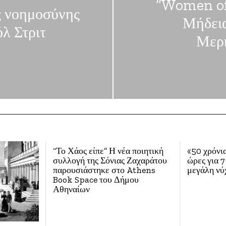
“Women of
ς νοημοσύνης
Μήδεια
όλ Στριτ
Μερκ
“Το Χάος είπε” Η νέα ποιητική
«50 χρόνια
συλλογή της Σόνιας Ζαχαράτου
ώρες για 7
παρουσιάστηκε στο Athens
μεγάλη νύ
Book Space του Δήμου
Αθηναίων