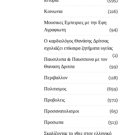
Ιστορία
595
Κοινωνια
216
Μουσικες Εμπειριες με την Εφη
Αγραφιωτη
94
Ο καρδιολόγος Θανάσης Δρίτσας
σχολιάζει επίκαιρα ζητήματα υγείας
2
Παυσιλυπα & Παυσιπονα με τον
Θαναση Δριτσα
99
Περιβαλλον
118
Πολιτισμος
659
Προβολεις
572
Προσανατολισμοι
65
Προσωπα
513
Σκαλίζοντας το χθες στον ελληνικό