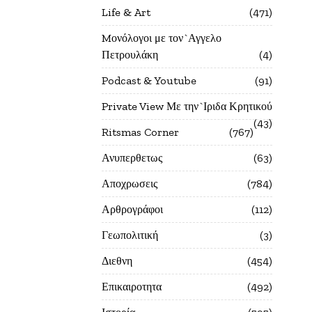
Life & Art
471
Mονόλογοι με τον`Αγγελο
Πετρουλάκη
4
Podcast & Youtube
91
Private View Με την`Ιριδα Κρητικού
43
Ritsmas Corner
767
Ανυπερθετως
63
Αποχρωσεις
784
Αρθρογράφοι
112
Γεωπολιτική
3
Διεθνη
454
Επικαιροτητα
492