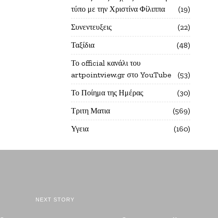
τύπο με την Χριστίνα Φίλιππα
19
Συνεντευξεις
22
Ταξίδια
48
Το official κανάλι του
artpointview.gr στο YouTube
53
Το Ποίημα της Ημέρας
30
Τριτη Ματια
569
Υγεια
160
NEXT STORY