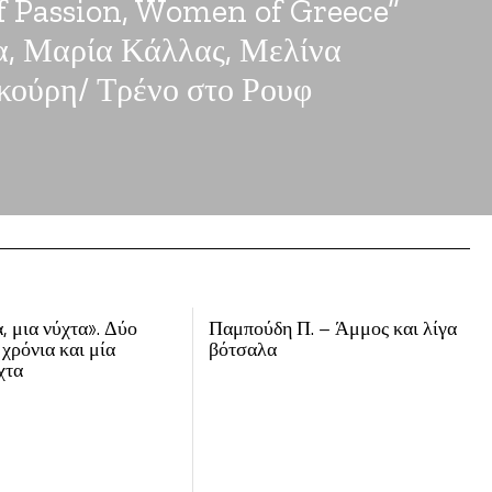
 Passion, Women of Greece”
, Μαρία Κάλλας, Μελίνα
ούρη/ Τρένο στο Ρουφ
, μια νύχτα». Δύο
Παμπούδη Π. – Άμμος και λίγα
 χρόνια και μία
βότσαλα
χτα