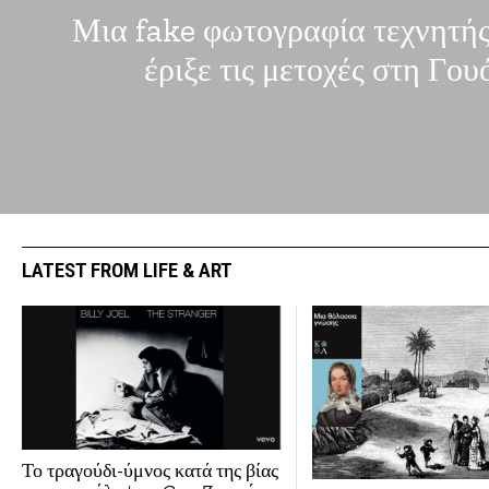
Μια fake φωτογραφία τεχνητή
έριξε τις μετοχές στη Γου
LATEST FROM LIFE & ART
Το τραγούδι-ύμνος κατά της βίας