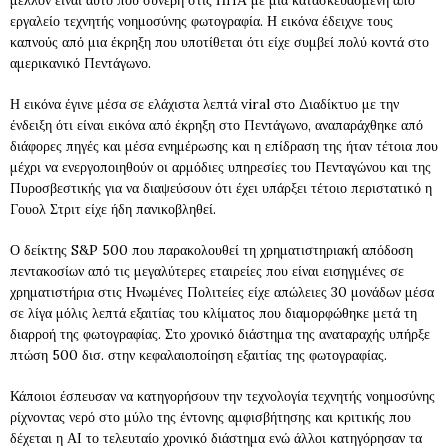
μέλλον είναι αυτό που συνέβη στις ΗΠΑ με μια κατασκευασμένη από
εργαλείο τεχνητής νοημοσύνης φωτογραφία. Η εικόνα έδειχνε τους
καπνούς από μια έκρηξη που υποτίθεται ότι είχε συμβεί πολύ κοντά στο
αμερικανικό Πεντάγωνο.
Η εικόνα έγινε μέσα σε ελάχιστα λεπτά viral στο Διαδίκτυο με την
ένδειξη ότι είναι εικόνα από έκρηξη στο Πεντάγωνο, αναπαράχθηκε από
διάφορες πηγές και μέσα ενημέρωσης και η επίδραση της ήταν τέτοια που
μέχρι να ενεργοποιηθούν οι αρμόδιες υπηρεσίες του Πενταγώνου και της
Πυροσβεστικής για να διαψεύσουν ότι έχει υπάρξει τέτοιο περιστατικό η
Γουολ Στριτ είχε ήδη πανικοβληθεί.
Ο δείκτης S&P 500 που παρακολουθεί τη χρηματιστηριακή απόδοση
πεντακοσίων από τις μεγαλύτερες εταιρείες που είναι εισηγμένες σε
χρηματιστήρια στις Ηνωμένες Πολιτείες είχε απώλειες 30 μονάδων μέσα
σε λίγα μόλις λεπτά εξαιτίας του κλίματος που διαμορφώθηκε μετά τη
διαρροή της φωτογραφίας. Στο χρονικό διάστημα της αναταραχής υπήρξε
πτώση 500 δισ. στην κεφαλαιοποίηση εξαιτίας της φωτογραφίας.
Κάποιοι έσπευσαν να κατηγορήσουν την τεχνολογία τεχνητής νοημοσύνης
ρίχνοντας νερό στο μύλο της έντονης αμφισβήτησης και κριτικής που
δέχεται η ΑΙ το τελευταίο χρονικό διάστημα ενώ άλλοι κατηγόρησαν τα