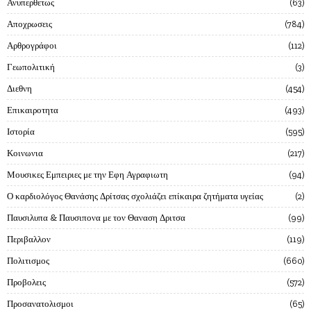
Ανυπερθετως
63
Αποχρωσεις
784
Αρθρογράφοι
112
Γεωπολιτική
3
Διεθνη
454
Επικαιροτητα
493
Ιστορία
595
Κοινωνια
217
Μουσικες Εμπειριες με την Εφη Αγραφιωτη
94
Ο καρδιολόγος Θανάσης Δρίτσας σχολιάζει επίκαιρα ζητήματα υγείας
2
Παυσιλυπα & Παυσιπονα με τον Θαναση Δριτσα
99
Περιβαλλον
119
Πολιτισμος
660
Προβολεις
572
Προσανατολισμοι
65