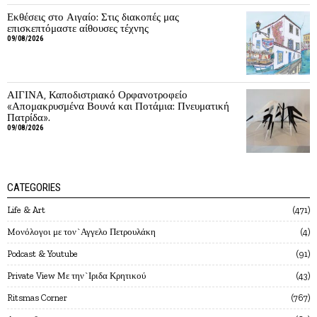
Εκθέσεις στο Αιγαίο: Στις διακοπές μας
επισκεπτόμαστε αίθουσες τέχνης
09/08/2026
ΑΙΓΙΝΑ, Καποδιστριακό Ορφανοτροφείο
«Απομακρυσμένα Βουνά και Ποτάμια: Πνευματική
Πατρίδα».
09/08/2026
CATEGORIES
Life & Art
471
Mονόλογοι με τον`Αγγελο Πετρουλάκη
4
Podcast & Youtube
91
Private View Με την`Ιριδα Κρητικού
43
Ritsmas Corner
767