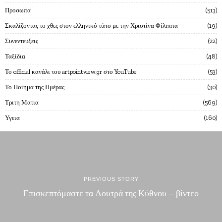
Προσωπα
513
Σκαλίζοντας το χθες στον ελληνικό τύπο με την Χριστίνα Φίλιππα
19
Συνεντευξεις
22
Ταξίδια
48
Το official κανάλι του artpointview.gr στο YouTube
53
Το Ποίημα της Ημέρας
30
Τριτη Ματια
569
Υγεια
160
PREVIOUS STORY
Επισκεπτόμαστε τα Λουτρά της Κύθνου – βίντεο