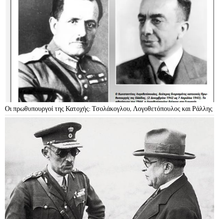
Οι πρωθυπουργοί της Κατοχής: Τσολάκογλου, Λογοθετόπουλος και Ράλλης