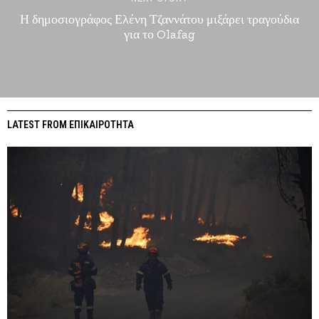
Η δημοσιογράφος Ελένη Τζαννάτου μιξάρει τραγούδια
για το Olafag
LATEST FROM ΕΠΙΚΑΙΡΟΤΗΤΑ