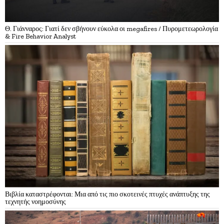
Θ. Γιάνναρος: Γιατί δεν σβήνουν εύκολα οι megafires / Πυρομετεωρολογία
& Fire Behavior Analyst
Βιβλία καταστρέφονται: Μια από τις πιο σκοτεινές πτυχές ανάπτυξης της
τεχνητής νοημοσύνης