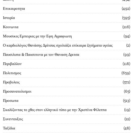
Επικαιροτητα
492
Ιστορία
595
Κοινωνια
216
Μουσικες Εμπειριες με την Εφη Αγραφιωτη
94
Ο καρδιολόγος Θανάσης Δρίτσας σχολιάζει επίκαιρα ζητήματα υγείας
2
Παυσιλυπα & Παυσιπονα με τον Θαναση Δριτσα
99
Περιβαλλον
118
Πολιτισμος
659
Προβολεις
572
Προσανατολισμοι
65
Προσωπα
513
Σκαλίζοντας το χθες στον ελληνικό τύπο με την Χριστίνα Φίλιππα
19
Συνεντευξεις
22
Ταξίδια
48