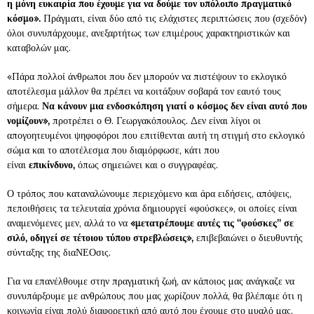
η μόνη ευκαιρία που έχουμε για να δούμε τον υπόλοιπο πραγματικό
κόσμο».
Πράγματι, είναι δύο από τις ελάχιστες περιπτώσεις που (σχεδόν)
όλοι συνυπάρχουμε, ανεξαρτήτως των επιμέρους χαρακτηριστικών και
καταβολών μας.
«Πάρα πολλοί άνθρωποι που δεν μπορούν να πιστέψουν το εκλογικό
αποτέλεσμα μάλλον θα πρέπει να κοιτάξουν σοβαρά τον εαυτό τους
σήμερα.
Να κάνουν μια ενδοσκόπηση γιατί ο κόσμος δεν είναι αυτό που
νομίζουν»,
προτρέπει ο Θ. Γεωργακόπουλος. Δεν είναι λίγοι οι
απογοητευμένοι ψηφοφόροι που επιτίθενται αυτή τη στιγμή στο εκλογικό
σώμα και το αποτέλεσμα που διαμόρφωσε, κάτι που
είναι
επικίνδυνο,
όπως σημειώνει και ο συγγραφέας.
Ο τρόπος που καταναλώνουμε περιεχόμενο και άρα ειδήσεις, απόψεις,
πεποιθήσεις τα τελευταία χρόνια δημιουργεί «φούσκες», οι οποίες είναι
αναμενόμενες μεν, αλλά το να
«μετατρέπουμε αυτές τις “φούσκες” σε
σιλό, οδηγεί σε τέτοιου τύπου στρεβλώσεις»,
επιβεβαιώνει ο διευθυντής
σύνταξης της διαΝΕΟσις.
Για να επανέλθουμε στην πραγματική ζωή, αν κάποιος μας ανάγκαζε να
συνυπάρξουμε με ανθρώπους που μας χωρίζουν πολλά, θα βλέπαμε ότι η
κοινωνία είναι πολύ διαφορετική από αυτό που έχουμε στο μυαλό μας.