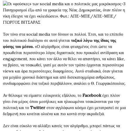
Πανηγυρισμοί έξω από τα γραφεία της Νέας Δημοκρατίας, όταν πλέον η
νίκη έδειχνε να έχει «κλειδώσει». Φωτ.: ΑΠΕ-ΜΠΕ/ΑΠΕ-ΜΠΕ/
ΓΙΩΡΓΟΣ ΒΙΤΣΑΡΑΣ
Τον τόνο στα social media τον δίνουν οι πολλοί. Έτσι, και το επίπεδο
του πολιτικού διαλόγου σε αυτά γίνεται
τοξικό λόγω της ίδιας της
φύσης του μέσου.
«Ο αλγόριθμος είναι φτιαγμένος έτσι ώστε να
προωθείται περισσότερο λόγος διχαστικός που προκαλεί αντίδραση και
engagement, που κάνει τον άλλο να θέλει να απαντήσει, να κάνει like,
να βρίσει, να τσακωθεί, γιατί με αυτόν τον τρόπο έρχονται περισσότερα
views και άρα περισσότερες διαφημίσεις. Αυτό σταδιακά, όταν γίνεται
για μεγάλο χρονικό διάστημα και από δισεκατομμύρια ανθρώπους,
συνδιαμορφώνει ένα τοξικό περιβάλλον», αναλύει ο Θ. Γεωργακόπουλος.
Αν θέλουμε να είμαστε ειλικρινείς εξάλλου, το
Facebook
έχει πλέον
γίνει ένα μέρος όπου μεσήλικες και ηλικιωμένοι τσακώνονται για την
πολιτική και το
Twitter
στον αγγλόφωνο κόσμο έχει μετατραπεί σε μια
δεξαμενή που κινείται ολοένα και πιο κοντά στην ακροδεξιά.
Δεν είναι εύκολο να αλλάξει κανείς τον αλγόριθμο, μπορεί πάντως να