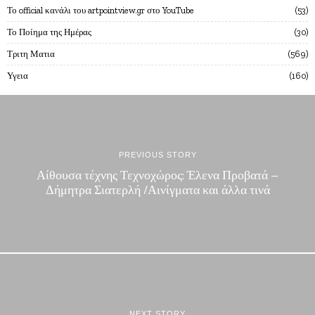
Το official κανάλι του artpointview.gr στο YouTube
53
Το Ποίημα της Ημέρας
30
Τριτη Ματια
569
Υγεια
160
PREVIOUS STORY
Αίθουσα τέχνης Τεχνοχώρος: Έλενα Προβατά –
Δήμητρα Σιατερλή /Αινίγματα και άλλα τινά
NEXT STORY