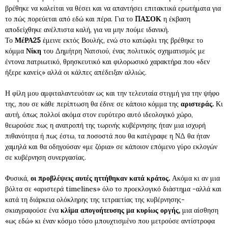
βρέθηκε να καλείται να θέσει και να απαντήσει επιτακτικά ερωτήματα για
το πώς πορεύεται από εδώ και πέρα. Για το
ΠΑΣΟΚ
η έκβαση
αποδείχθηκε ανέλπιστα καλή, για να μην πούμε ιδανική.
Το
ΜέΡΑ25
έμεινε εκτός Βουλής, ενώ στο κατώφλι της βρέθηκε το
κόμμα
Νίκη
του Δημήτρη Νατσιού, ένας πολιτικός σχηματισμός με
έντονα πατριωτικό, θρησκευτικό και φιλορωσικό χαρακτήρα που «δεν
ήξερε κανείς» αλλά οι κάλπες απέδειξαν αλλιώς.
Η φίλη μου αμφιταλαντευόταν ως και την τελευταία στιγμή για την ψήφο
της, που σε κάθε περίπτωση θα έδινε σε κάποιο κόμμα της
αριστεράς.
Κι
αυτή, όπως πολλοί ακόμα στον ευρύτερο αυτό ιδεολογικό χώρο,
θεωρούσε πως η ανατροπή της τωρινής κυβέρνησης ήταν μια ισχυρή
πιθανότητα ή πως έστω, τα ποσοστά που θα κατέγραφε η ΝΔ θα ήταν
χαμηλά και θα οδηγούσαν «με ζόρια» σε κάποιον επόμενο γύρο εκλογών
σε κυβέρνηση συνεργασίας.
Φυσικά,
οι προβλέψεις αυτές ηττήθηκαν κατά κράτος.
Ακόμα κι αν μια
βόλτα σε «αριστερά timelines» όλο το προεκλογικό διάστημα -αλλά και
κατά τη διάρκεια ολόκληρης της τετραετίας της κυβέρνησης-
σκιαγραφούσε ένα
κλίμα απογοήτευσης μα κυρίως οργής,
μια αίσθηση
«ως εδώ» κι έναν κόσμο τόσο μπουχτισμένο που μετρούσε αντίστροφα