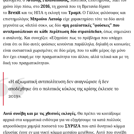
φαινόμενο, ο
Αντωνης Γαλανόπουλος,
πολιτικός επιστήμονας, πάει τον
χρόνο λίγο πίσω, στο
2016,
τη χρονιά που τη Βρετανία δίχασε
το
Brexit
και τις ΗΠΑ η εκλογή του
Τραμπ.
Ο Γάλλος φιλόσοφος και
επιστημολόγος
Μπρούνο Λατούρ
είχε χαρακτηρίσει τότε τα δύο αυτά
γεγονότα ως «διπλό σοκ», ως δύο
«μη ρεαλιστικές “φούσκες” που
αντιπροσώπευαν σε κάθε περίπτωση δύο στρατόπεδα»,
όπως σημειώνει
ο αναλυτής. Και συνεχίζει: «Εξηγούσε πως το πρόβλημα που υπάρχει
είναι ότι οι δύο αυτές φούσκες κινούνται παράλληλα, δηλαδή οι κοινωνίες
είναι ουσιαστικά χωρισμένες σε δύο μέρη, που το κάθε μέρος όχι μόνο
δεν έχει επαφή με την πραγματικότητα του άλλου, αλλά τελικά και με τη
δική του πραγματικότητα».
«Η αξιωματική αντιπολίτευση δεν αναγνώρισε ή δεν
αποδέχθηκε ότι ο πολιτικός κύκλος της κρίσης έκλεισε το
2019».
Αυτό συνέβη και με τις χθεσινές εκλογές.
Θα πρέπει να κοιτάξουμε
αρχικά στα κομματικά ενδότερα για να εξηγήσουμε τα κατά πολλούς
απροσδόκητα χαμηλά ποσοστά του
ΣΥΡΙΖΑ
που από δυνητικό κόμμα
εξουσίας έγινε εν μια νυκτί κόμμα μεσαίου μεγέθους. Αυτό που συνέβη