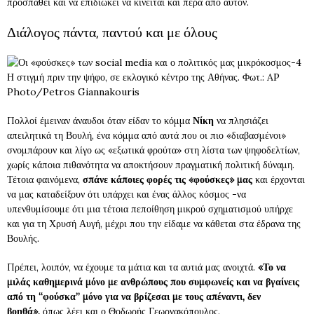
προσπαθεί και να επιδιώκει να κινείται και πέρα από αυτόν.
Διάλογος πάντα, παντού και με όλους
Η στιγμή πριν την ψήφο, σε εκλογικό κέντρο της Αθήνας. Φωτ.: AP
Photo/Petros Giannakouris
Πολλοί έμειναν άναυδοι όταν είδαν το κόμμα
Νίκη
να πλησιάζει
απειλητικά τη Βουλή, ένα κόμμα από αυτά που οι πιο «διαβασμένοι»
σνομπάρουν και λίγο ως «εξωτικά φρούτα» στη λίστα των ψηφοδελτίων,
χωρίς κάποια πιθανότητα να αποκτήσουν πραγματική πολιτική δύναμη.
Τέτοια φαινόμενα,
σπάνε κάποιες φορές τις «φούσκες» μας
και έρχονται
να μας καταδείξουν ότι υπάρχει και ένας άλλος κόσμος -να
υπενθυμίσουμε ότι μια τέτοια πεποίθηση μικρού σχηματισμού υπήρχε
και για τη Χρυσή Αυγή, μέχρι που την είδαμε να κάθεται στα έδρανα της
Βουλής.
Πρέπει, λοιπόν, να έχουμε τα μάτια και τα αυτιά μας ανοιχτά.
«Το να
μιλάς καθημερινά μόνο με ανθρώπους που συμφωνείς και να βγαίνεις
από τη “φούσκα” μόνο για να βρίζεσαι με τους απέναντι, δεν
βοηθά»,
όπως λέει και ο Θοδωρής Γεωργακόπουλος.