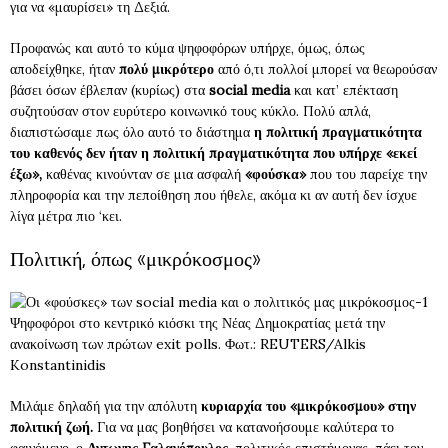
για να «μαυρίσει» τη Δεξιά.
Προφανώς και αυτό το κύμα ψηφοφόρων υπήρχε, όμως, όπως
αποδείχθηκε, ήταν
πολύ μικρότερο
από ό,τι πολλοί μπορεί να θεωρούσαν
βάσει όσων έβλεπαν (κυρίως) στα
social media
και κατ’ επέκταση
συζητούσαν στον ευρύτερο κοινωνικό τους κύκλο. Πολύ απλά,
διαπιστώσαμε πως όλο αυτό το διάστημα
η πολιτική πραγματικότητα
του καθενός δεν ήταν η πολιτική πραγματικότητα που υπήρχε «εκεί
έξω»,
καθένας κινούνταν σε μια ασφαλή
«φούσκα»
που του παρείχε την
πληροφορία και την πεποίθηση που ήθελε, ακόμα κι αν αυτή δεν ίσχυε
λίγα μέτρα πιο ‘κει.
Πολιτική, όπως «μικρόκοσμος»
Ψηφοφόροι στο κεντρικό κιόσκι της Νέας Δημοκρατίας μετά την
ανακοίνωση των πρώτων exit polls. Φωτ.: REUTERS/Alkis
Konstantinidis
Μιλάμε δηλαδή για την απόλυτη
κυριαρχία του «μικρόκοσμου» στην
πολιτική ζωή.
Για να μας βοηθήσει να κατανοήσουμε καλύτερα το