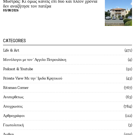
Μυστράς: Κι όμως κανείς επί δύο και πλέον χρόνια
δεν αναζήτησε τον πατέρα
05/08/2026
CATEGORIES
Life & Art
471
Mονόλογοι με τον`Αγγελο Πετρουλάκη
4
Podcast & Youtube
91
Private View Με την`Ιριδα Κρητικού
43
Ritsmas Corner
767
Ανυπερθετως
63
Αποχρωσεις
784
Αρθρογράφοι
112
Γεωπολιτική
3
Διεθνη
454