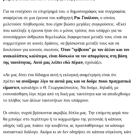
Για να ενισχύσει το επιχείρημά του, ο δημοσιογράφος και συγγραφέας
αναφέρεται σε μια έρευνα του καθηγητή
Ρικ Γουίλσον,
ο οποίος
μελετούσε πληθυσμούς που είχαν βιώσει μεγάλες συγκρούσεις. «Εκεί
που κατέληξε η έρευνα ήταν ότι ο μόνος τρόπος που υπάρχει για να
συνυπάρχουν άνθρωποι θεμελιωδώς διαφορετικοί μεταξύ τους είναι να
συμμετέχουν σε κοινές δράσεις, να βρίσκονται μεταξύ τους και να
δουλεύουν για κοινούς σκοπούς.
Όταν “τρίβεσαι” με τον άλλον και τον
ανακαλύπτεις καλύτερα, είναι δύσκολο να τον απορρίψεις στη βάση
της ταυτότητας. Αυτό μας λείπει εδώ πέρα»,
σχολιάζει.
«Αν μας δίνει ένα δίδαγμα αυτή η εκλογική αναμέτρηση είναι ότι
πρέπει
να ανοίξουμε λίγο τα αυτιά μας και να δούμε ποιοι πραγματικά
είμαστε»,
καταλήγει ο Θ. Γεωργακόπουλος. Να δούμε, δηλαδή, με
ενσυναίσθηση λίγο πέρα από τη δική μας ταυτότητα και να αποδεχθούμε
το πλήθος των άλλων ταυτοτήτων που υπάρχουν.
Οι οποίες συχνά βρίσκονται ακριβώς δίπλα μας. Την επόμενη φορά που
θα μπούμε στο περίπτερο ή το κομμωτήριο της γειτονιάς ή κάποιος
οδηγός ταξί μας πιάσει την κουβέντα, ας προσπαθήσουμε να κάνουμε
ουσιαστικό διάλογο. Ακόμα κι αν δεν οδηγήσει σε κάποια σύγκλιση, κάτι