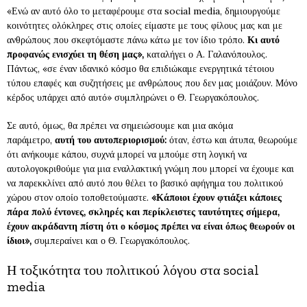
«Ενώ αν αυτό όλο το μεταφέρουμε στα social media, δημιουργούμε
κοινότητες ολόκληρες στις οποίες είμαστε με τους φίλους μας και με
ανθρώπους που σκεφτόμαστε πάνω κάτω με τον ίδιο τρόπο.
Κι αυτό
προφανώς ενισχύει τη θέση μας»,
καταλήγει ο Α. Γαλανόπουλος.
Πάντως, «σε έναν ιδανικό κόσμο θα επιδιώκαμε ενεργητικά τέτοιου
τύπου επαφές και συζητήσεις με ανθρώπους που δεν μας μοιάζουν. Μόνο
κέρδος υπάρχει από αυτό» συμπληρώνει ο Θ. Γεωργακόπουλος.
Σε αυτό, όμως, θα πρέπει να σημειώσουμε και μια ακόμα
παράμετρο,
αυτή του αυτοπεριορισμού:
όταν, έστω και άτυπα, θεωρούμε
ότι ανήκουμε κάπου, συχνά μπορεί να μπούμε στη λογική να
αυτολογοκριθούμε για μια εναλλακτική γνώμη που μπορεί να έχουμε και
να παρεκκλίνει από αυτό που θέλει το βασικό αφήγημα του πολιτικού
χώρου στον οποίο τοποθετούμαστε.
«Κάποιοι έχουν φτιάξει κάποιες
πάρα πολύ έντονες, σκληρές και περίκλειστες ταυτότητες σήμερα,
έχουν ακράδαντη πίστη ότι ο κόσμος πρέπει να είναι όπως θεωρούν οι
ίδιοι»,
συμπεραίνει και ο Θ. Γεωργακόπουλος.
Η τοξικότητα του πολιτικού λόγου στα social
media