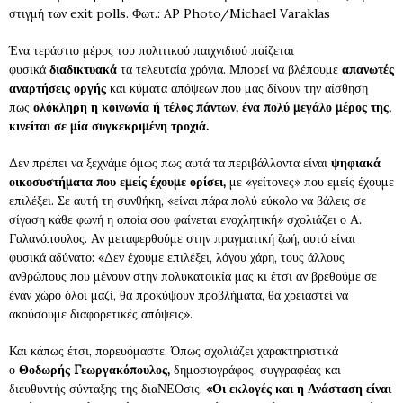
στιγμή των exit polls. Φωτ.: AP Photo/Michael Varaklas
Ένα τεράστιο μέρος του πολιτικού παιχνιδιού παίζεται
φυσικά
διαδικτυακά
τα τελευταία χρόνια. Μπορεί να βλέπουμε
απανωτές
αναρτήσεις οργής
και κύματα απόψεων που μας δίνουν την αίσθηση
πως
ολόκληρη η κοινωνία ή τέλος πάντων, ένα πολύ μεγάλο μέρος της,
κινείται σε μία συγκεκριμένη τροχιά.
Δεν πρέπει να ξεχνάμε όμως πως αυτά τα περιβάλλοντα είναι
ψηφιακά
οικοσυστήματα που εμείς έχουμε ορίσει,
με «γείτονες» που εμείς έχουμε
επιλέξει. Σε αυτή τη συνθήκη, «είναι πάρα πολύ εύκολο να βάλεις σε
σίγαση κάθε φωνή η οποία σου φαίνεται ενοχλητική» σχολιάζει ο Α.
Γαλανόπουλος. Αν μεταφερθούμε στην πραγματική ζωή, αυτό είναι
φυσικά αδύνατο: «Δεν έχουμε επιλέξει, λόγου χάρη, τους άλλους
ανθρώπους που μένουν στην πολυκατοικία μας κι έτσι αν βρεθούμε σε
έναν χώρο όλοι μαζί, θα προκύψουν προβλήματα, θα χρειαστεί να
ακούσουμε διαφορετικές απόψεις».
Και κάπως έτσι, πορευόμαστε. Όπως σχολιάζει χαρακτηριστικά
ο
Θοδωρής Γεωργακόπουλος,
δημοσιογράφος, συγγραφέας και
διευθυντής σύνταξης της διαΝΕΟσις,
«Οι εκλογές και η Ανάσταση είναι