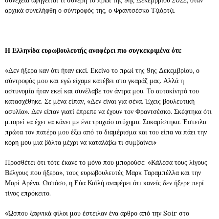
συνέχεια αφηγείται τι συνέβη το πρωί της 9ης Δεκεμβρίου 2022, όταν
αρχικά συνελήφθη ο σύντροφός της, ο Φραντσέσκο Τζιόρτζι.
Η Ελληνίδα ευρωβουλευτής αναφέρει πιο συγκεκριμένα ότι:
«Δεν ήξερα καν ότι ήταν εκεί. Εκείνο το πρωί της 9ης Δεκεμβρίου, ο
σύντροφός μου και εγώ είχαμε κατέβει στο γκαράζ μας. Αλλά η
αστυνομία ήταν εκεί και συνέλαβε τον άντρα μου. Το αυτοκίνητό του
κατασχέθηκε. Σε μένα είπαν, «Δεν είναι για σένα. Έχεις βουλευτική
ασυλία». Δεν είπαν γιατί έπρεπε να έχουν τον Φραντσέσκο. Σκέφτηκα ότι
μπορεί να έχει να κάνει με ένα τροχαίο ατύχημα. Σοκαρίστηκα. Έστειλα
πρώτα τον πατέρα μου έξω από το διαμέρισμα και του είπα να πάει την
κόρη μου μια βόλτα μέχρι να καταλάβω τι συμβαίνει»
Προσθέτει ότι τότε έκανε το μόνο που μπορούσε: «Κάλεσα τους λίγους
Βέλγους που ήξερα», τους ευρωβουλευτές Μαρκ Ταραμπέλλα και την
Μαρί Αρένα. Ωστόσο, η Εύα Καϊλή αναφέρει ότι κανείς δεν ήξερε περί
τίνος επρόκειτο.
«Ώσπου ξαφνικά φίλοι μου έστειλαν ένα άρθρο από την Soir στο