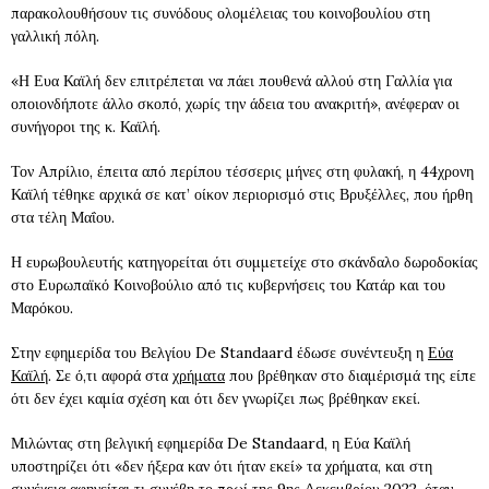
παρακολουθήσουν τις συνόδους ολομέλειας του κοινοβουλίου στη
γαλλική πόλη.
«Η Ευα Καϊλή δεν επιτρέπεται να πάει πουθενά αλλού στη Γαλλία για
οποιονδήποτε άλλο σκοπό, χωρίς την άδεια του ανακριτή», ανέφεραν οι
συνήγοροι της κ. Καϊλή.
Τον Απρίλιο, έπειτα από περίπου τέσσερις μήνες στη φυλακή, η 44χρονη
Καϊλή τέθηκε αρχικά σε κατ’ οίκον περιορισμό στις Βρυξέλλες, που ήρθη
στα τέλη Μαΐου.
Η ευρωβουλευτής κατηγορείται ότι συμμετείχε στο σκάνδαλο δωροδοκίας
στο Ευρωπαϊκό Κοινοβούλιο από τις κυβερνήσεις του Κατάρ και του
Μαρόκου.
Στην εφημερίδα του Βελγίου De Standaard έδωσε συνέντευξη η
Εύα
Καϊλή
. Σε ό,τι αφορά στα
χρήματα
που βρέθηκαν στο διαμέρισμά της είπε
ότι δεν έχει καμία σχέση και ότι δεν γνωρίζει πως βρέθηκαν εκεί.
Μιλώντας στη βελγική εφημερίδα De Standaard, η Εύα Καϊλή
υποστηρίζει ότι «δεν ήξερα καν ότι ήταν εκεί» τα χρήματα, και στη