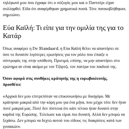
τηλέφωνό μου που έγραφε ότι ο σύζυγός μου και ο Παντσέρι είχαν
συλληφθεί. Είδα ότι αναφέρθηκαν χρηματικά ποσά. Τότε πανικοβλήθηκα»,
σημειώνει.
Εύα Καϊλή: Τι είπε για την ομιλία της για το
Κατάρ
Όπως αναφέρει η De Standaard, η Εύα Καϊλή θέλει να απαντήσει σε
όσο το δυνατόν λιγότερες ερωτήσεις για τον ρόλο που έπαιξε ο
σύντροφός της στην υπόθεση. Προτιμά, επίσης, να μην απαντήσει στο
ερώτημα αν είναι ακόμα με τον Τζόρτζι, τον πατέρα του παιδιού της.
Όσον αφορά στις συνθήκες κράτησής της η ευρωβουλευτής,
προσθέτει:
«Αρχικά δεν μου επιτρεπόταν να επικοινωνήσω με δικηγόρο. Με
κράτησαν μακριά από την κόρη μου για ένα μήνα, που μέχρι τότε δεν ήταν
ποτέ μακριά μας. Ποτέ δεν πίστευα ότι κάτι τέτοιο ήταν δυνατό στην
καρδιά της Ευρώπης. Τελείωσε και είμαι πιο δυνατή. Αλλά δεν μπορώ να
ξεχάσω. Δεν μπορώ να δεχτώ αυτού του είδους τις διακρίσεις κατά των
γυναικών».