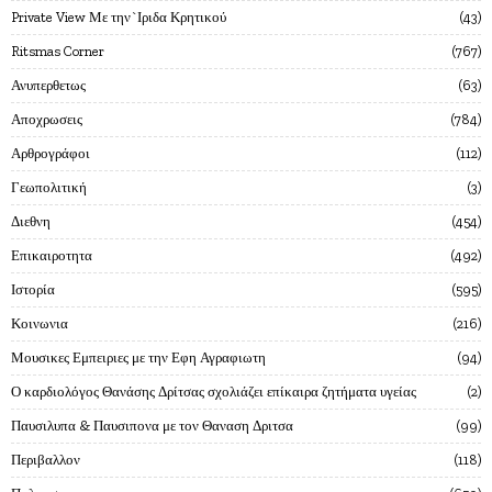
Private View Με την`Ιριδα Κρητικού
43
Ritsmas Corner
767
Ανυπερθετως
63
Αποχρωσεις
784
Αρθρογράφοι
112
Γεωπολιτική
3
Διεθνη
454
Επικαιροτητα
492
Ιστορία
595
Κοινωνια
216
Μουσικες Εμπειριες με την Εφη Αγραφιωτη
94
Ο καρδιολόγος Θανάσης Δρίτσας σχολιάζει επίκαιρα ζητήματα υγείας
2
Παυσιλυπα & Παυσιπονα με τον Θαναση Δριτσα
99
Περιβαλλον
118