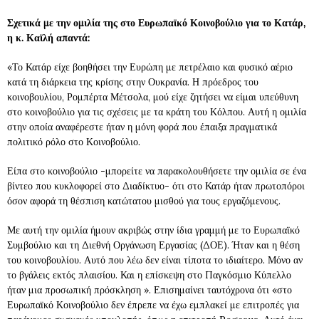
Σχετικά με την ομιλία της στο Ευρωπαϊκό Κοινοβούλιο για το Κατάρ,
η κ. Καϊλή απαντά:
«Το Κατάρ είχε βοηθήσει την Ευρώπη με πετρέλαιο και φυσικό αέριο
κατά τη διάρκεια της κρίσης στην Ουκρανία. Η πρόεδρος του
κοινοβουλίου, Ρομπέρτα Μέτσολα, μού είχε ζητήσει να είμαι υπεύθυνη
στο κοινοβούλιο για τις σχέσεις με τα κράτη του Κόλπου. Αυτή η ομιλία
στην οποία αναφέρεστε ήταν η μόνη φορά που έπαιξα πραγματικά
πολιτικό ρόλο στο Κοινοβούλιο.
Είπα στο κοινοβούλιο -μπορείτε να παρακολουθήσετε την ομιλία σε ένα
βίντεο που κυκλοφορεί στο Διαδίκτυο- ότι στο Κατάρ ήταν πρωτοπόροι
όσον αφορά τη θέσπιση κατώτατου μισθού για τους εργαζόμενους.
Με αυτή την ομιλία ήμουν ακριβώς στην ίδια γραμμή με το Ευρωπαϊκό
Συμβούλιο και τη Διεθνή Οργάνωση Εργασίας (ΔΟΕ). Ήταν και η θέση
του κοινοβουλίου. Αυτό που λέω δεν είναι τίποτα το ιδιαίτερο. Μόνο αν
το βγάλεις εκτός πλαισίου. Και η επίσκεψη στο Παγκόσμιο Κύπελλο
ήταν μια προσωπική πρόσκληση ». Επισημαίνει ταυτόχρονα ότι «στο
Ευρωπαϊκό Κοινοβούλιο δεν έπρεπε να έχω εμπλακεί με επιτροπές για