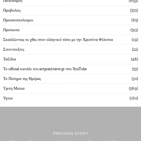
Πολιτισμος
659
Προβολεις
572
Προσανατολισμοι
65
Προσωπα
513
Σκαλίζοντας το χθες στον ελληνικό τύπο με την Χριστίνα Φίλιππα
19
Συνεντευξεις
22
Ταξίδια
48
Το official κανάλι του artpointview.gr στο YouTube
53
Το Ποίημα της Ημέρας
30
Τριτη Ματια
569
Υγεια
160
PREVIOUS STORY