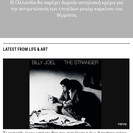
Η Ολλανδία θα παρέχει δωρεάν αντηλιακή κρέμα για
την αντιμετώπιση των επιπέδων ρεκόρ καρκίνου του
δέρματος
LATEST FROM LIFE & ART