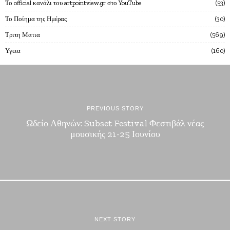
Το official κανάλι του artpointview.gr στο YouTube
53
Το Ποίημα της Ημέρας
30
Τριτη Ματια
569
Υγεια
160
PREVIOUS STORY
Ωδείο Αθηνών: Subset Festival Φεστιβάλ νέας
μουσικής 21-25 Ιουνίου
NEXT STORY