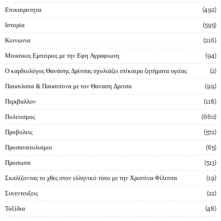
Επικαιροτητα
492
Ιστορία
595
Κοινωνια
216
Μουσικες Εμπειριες με την Εφη Αγραφιωτη
94
Ο καρδιολόγος Θανάσης Δρίτσας σχολιάζει επίκαιρα ζητήματα υγείας
2
Παυσιλυπα & Παυσιπονα με τον Θαναση Δριτσα
99
Περιβαλλον
118
Πολιτισμος
660
Προβολεις
572
Προσανατολισμοι
65
Προσωπα
513
Σκαλίζοντας το χθες στον ελληνικό τύπο με την Χριστίνα Φίλιππα
19
Συνεντευξεις
22
Ταξίδια
48