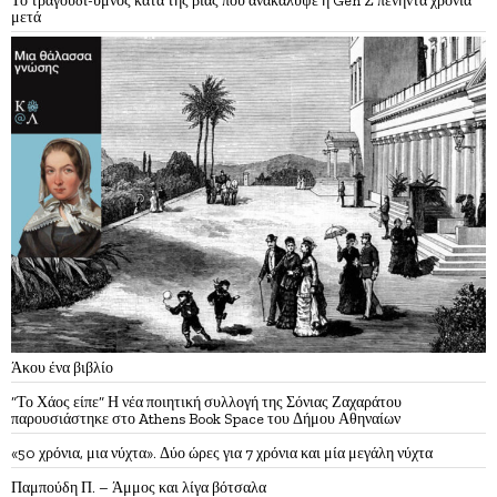
Το τραγούδι-ύμνος κατά της βίας που ανακάλυψε η Gen Z πενήντα χρόνια
μετά
Άκου ένα βιβλίο
“Το Χάος είπε” Η νέα ποιητική συλλογή της Σόνιας Ζαχαράτου
παρουσιάστηκε στο Athens Book Space του Δήμου Αθηναίων
«50 χρόνια, μια νύχτα». Δύο ώρες για 7 χρόνια και μία μεγάλη νύχτα
Παμπούδη Π. – Άμμος και λίγα βότσαλα