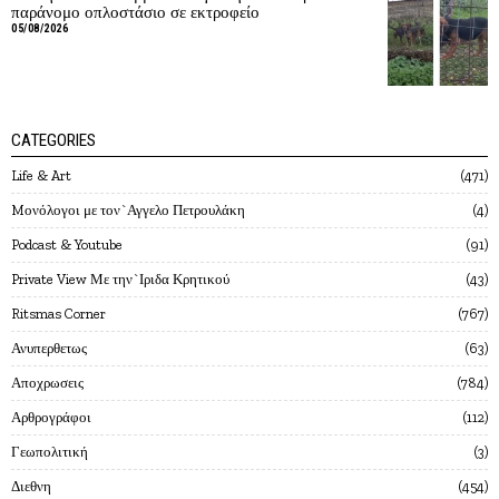
παράνομο οπλοστάσιο σε εκτροφείο
05/08/2026
CATEGORIES
Life & Art
471
Mονόλογοι με τον`Αγγελο Πετρουλάκη
4
Podcast & Youtube
91
Private View Με την`Ιριδα Κρητικού
43
Ritsmas Corner
767
Ανυπερθετως
63
Αποχρωσεις
784
Αρθρογράφοι
112
Γεωπολιτική
3
Διεθνη
454