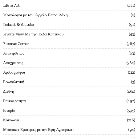
Life & Art
471
Mονόλογοι με τον`Αγγελο Πετρουλάκη
4
Podcast & Youtube
91
Private View Με την`Ιριδα Κρητικού
43
Ritsmas Corner
767
Ανυπερθετως
63
Αποχρωσεις
784
Αρθρογράφοι
112
Γεωπολιτική
3
Διεθνη
454
Επικαιροτητα
492
Ιστορία
595
Κοινωνια
216
Μουσικες Εμπειριες με την Εφη Αγραφιωτη
94