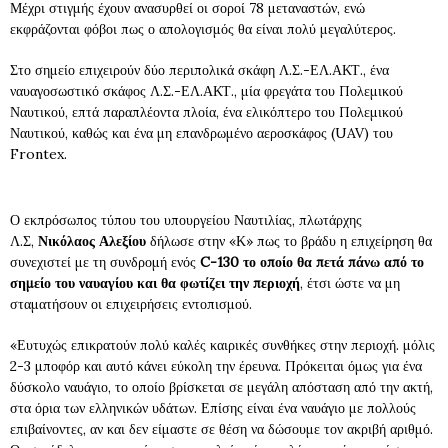
Μέχρι στιγμής έχουν ανασυρθεί οι σοροί 78 μεταναστών, ενώ
εκφράζονται φόβοι πως ο απολογισμός θα είναι πολύ μεγαλύτερος.
Στο σημείο επιχειρούν δύο περιπολικά σκάφη Λ.Σ.-ΕΛ.ΑΚΤ., ένα
ναυαγοσωστικό σκάφος Λ.Σ.-ΕΛ.ΑΚΤ., μία φρεγάτα του Πολεμικού
Ναυτικού, επτά παραπλέοντα πλοία, ένα ελικόπτερο του Πολεμικού
Ναυτικού, καθώς και ένα μη επανδρωμένο αεροσκάφος (UAV) του
Frontex.
Ο εκπρόσωπος τύπου του υπουργείου Ναυτιλίας, πλωτάρχης
Λ.Σ,
Νικόλαος Αλεξίου
δήλωσε στην «Κ» πως το βράδυ η επιχείρηση θα
συνεχιστεί με τη συνδρομή ενός
C-130 το οποίο θα πετά πάνω από το
σημείο του ναυαγίου και θα φωτίζει την περιοχή
, έτσι ώστε να μη
σταματήσουν οι επιχειρήσεις εντοπισμού.
«Ευτυχώς επικρατούν πολύ καλές καιρικές συνθήκες στην περιοχή. μόλις
2-3 μποφόρ και αυτό κάνει εύκολη την έρευνα. Πρόκειται όμως για ένα
δύσκολο ναυάγιο, το οποίο βρίσκεται σε μεγάλη απόσταση από την ακτή,
στα όρια των ελληνικών υδάτων. Επίσης είναι ένα ναυάγιο με πολλούς
επιβαίνοντες, αν και δεν είμαστε σε θέση να δώσουμε τον ακριβή αριθμό.