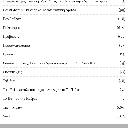
Ο καρδιολόγος Θανάσης Δρίτσας σχολιάζει επίκαιρα ζητήματα υγείας
2
Παυσιλυπα & Παυσιπονα με τον Θαναση Δριτσα
99
Περιβαλλον
118
Πολιτισμος
659
Προβολεις
572
Προσανατολισμοι
65
Προσωπα
513
Σκαλίζοντας το χθες στον ελληνικό τύπο με την Χριστίνα Φίλιππα
19
Συνεντευξεις
22
Ταξίδια
48
Το official κανάλι του artpointview.gr στο YouTube
53
Το Ποίημα της Ημέρας
30
Τριτη Ματια
569
Υγεια
160