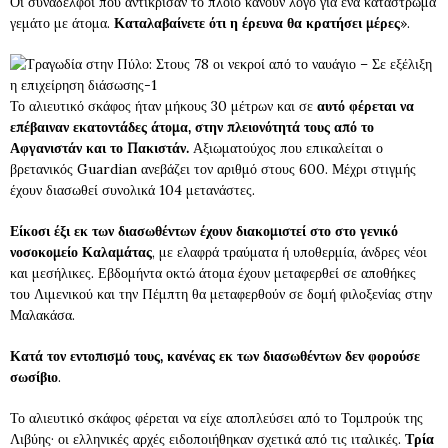
Οι συνάδελφοι που αντίκρισαν το πλοίο κάνουν λόγο για ένα κατάστρωμα
γεμάτο με άτομα.
Καταλαβαίνετε ότι η έρευνα θα κρατήσει μέρες
».
Το αλιευτικό σκάφος ήταν μήκους 30 μέτρων και σε
αυτό φέρεται να
επέβαιναν εκατοντάδες άτομα, στην πλειονότητά τους από το
Αφγανιστάν και το Πακιστάν.
Αξιωματούχος που επικαλείται ο
βρετανικός Guardian ανεβάζει τον αριθμό στους 600. Μέχρι στιγμής
έχουν διασωθεί συνολικά 104 μετανάστες.
Είκοσι έξι εκ των διασωθέντων έχουν διακομιστεί στο στο γενικό
νοσοκομείο Καλαμάτας
, με ελαφρά τραύματα ή υποθερμία, άνδρες νέοι
και μεσήλικες. Εβδομήντα οκτώ άτομα έχουν μεταφερθεί σε αποθήκες
του Λιμενικού και την Πέμπτη θα μεταφερθούν σε δομή φιλοξενίας στην
Μαλακάσα.
Κατά τον εντοπισμό τους, κανένας εκ των διασωθέντων δεν φορούσε
σωσίβιο
.
Το αλιευτικό σκάφος φέρεται να είχε αποπλεύσει από το Τομπρούκ της
Λιβύης· οι ελληνικές αρχές ειδοποιήθηκαν σχετικά από τις ιταλικές.
Τρία