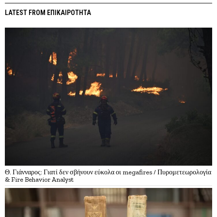
LATEST FROM ΕΠΙΚΑΙΡΟΤΗΤΑ
Θ. Γιάνναρος: Γιατί δεν σβήνουν εύκολα οι megafires / Πυρομετεωρολογία
& Fire Behavior Analyst