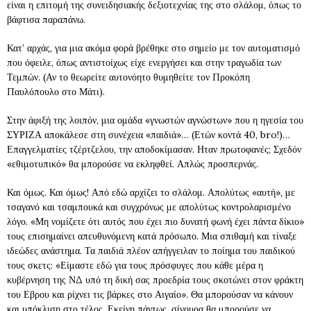
είναι η επιτομή της συνειδησιακής δεξιοτεχνίας της στο σλάλομ, όπως το
βάφτισα παραπάνω.
Κατ’ αρχάς, για μια ακόμα φορά βρέθηκε στο σημείο με τον αυτοματισμό
που όφειλε, όπως αντιστοίχως είχε ενεργήσει και στην τραγωδία των
Τεμπών. (Αν το θεωρείτε αυτονόητο θυμηθείτε τον Προκόπη
Παυλόπουλο στο Μάτι).
Στην άφιξή της λοιπόν, μια ομάδα «γνωστών αγνώστων» που η ηγεσία του
ΣΥΡΙΖΑ αποκάλεσε στη συνέχεια «παιδιά»… (Ετών κοντά 40, bro!)…
Επαγγελματίες τζέρτζελου, την αποδοκίμασαν. Ηταν πρωτοφανές; Σχεδόν
«εθιμοτυπικό» θα μπορούσε να εκληφθεί. Απλώς προσπερνάς.
Και όμως. Και όμως! Από εδώ αρχίζει το σλάλομ. Απολύτως «αυτή», με
τσαγανό και τσαμπουκά και συγχρόνως με απολύτως κοντρολαρισμένο
λόγο. «Μη νομίζετε ότι αυτός που έχει πιο δυνατή φωνή έχει πάντα δίκιο»
τους επισημαίνει απευθυνόμενη κατά πρόσωπο. Μια σπιθαμή και τίναξε
ιδεώδες ανάστημα. Τα παιδιά πλέον απήγγειλαν το ποίημα του παιδικού
τους σκετς: «Είμαστε εδώ για τους πρόσφυγες που κάθε μέρα η
κυβέρνηση της ΝΔ υπό τη δική σας προεδρία τους σκοτώνει στον φράκτη
του Εβρου και ρίχνει τις βάρκες στο Αιγαίο». Θα μπορούσαν να κάνουν
και υπόκλιση στο τέλος. Εκείνη πάντως, σίγουρα θα μπορούσε να