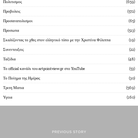
Πολιτισμος
659
Προβολεις
572
Προσανατολισμοι
65
Προσωπα
513
Σκαλίζοντας το χθες στον ελληνικό τύπο με την Χριστίνα Φίλιππα
19
Συνεντευξεις
22
Ταξίδια
48
Το official κανάλι του artpointview.gr στο YouTube
53
Το Ποίημα της Ημέρας
30
Τριτη Ματια
569
Υγεια
160
PREVIOUS STORY