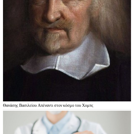
Θανάσης Βασιλείου Απέναντι στον κόσμο του Χομπς