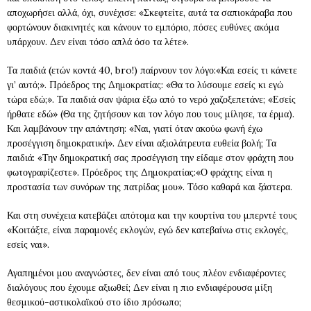
αποχωρήσει αλλά, όχι, συνέχισε: «Σκεφτείτε, αυτά τα σαπιοκάραβα που
φορτώνουν διακινητές και κάνουν το εμπόριο, πόσες ευθύνες ακόμα
υπάρχουν. Δεν είναι τόσο απλά όσο τα λέτε».
Τα παιδιά (ετών κοντά 40, bro!) παίρνουν τον λόγο:«Και εσείς τι κάνετε
γι’ αυτό;». Πρόεδρος της Δημοκρατίας: «Θα το λύσουμε εσείς κι εγώ
τώρα εδώ;». Τα παιδιά σαν ψάρια έξω από το νερό χαζοξεπετάνε; «Εσείς
ήρθατε εδώ» (Θα της ζητήσουν και τον λόγο που τους μίλησε, τα έρμα).
Και λαμβάνουν την απάντηση: «Ναι, γιατί όταν ακούω φωνή έχω
προσέγγιση δημοκρατική». Δεν είναι αξιολάτρευτα ευθεία βολή; Τα
παιδιά: «Την δημοκρατική σας προσέγγιση την είδαμε στον φράχτη που
φωτογραφίζεστε». Πρόεδρος της Δημοκρατίας:«Ο φράχτης είναι η
προστασία των συνόρων της πατρίδας μου». Τόσο καθαρά και ξάστερα.
Και στη συνέχεια κατεβάζει απότομα και την κουρτίνα του μπερντέ τους
«Κοιτάξτε, είναι παραμονές εκλογών, εγώ δεν κατεβαίνω στις εκλογές,
εσείς ναι».
Αγαπημένοι μου αναγνώστες, δεν είναι από τους πλέον ενδιαφέροντες
διαλόγους που έχουμε αξιωθεί; Δεν είναι η πιο ενδιαφέρουσα μίξη
θεσμικού-αστικολαϊκού στο ίδιο πρόσωπο;