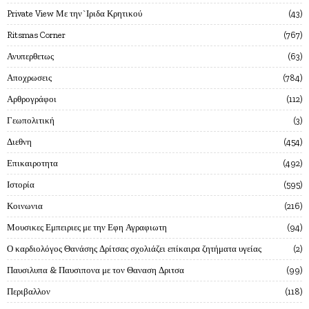
Private View Με την`Ιριδα Κρητικού
43
Ritsmas Corner
767
Ανυπερθετως
63
Αποχρωσεις
784
Αρθρογράφοι
112
Γεωπολιτική
3
Διεθνη
454
Επικαιροτητα
492
Ιστορία
595
Κοινωνια
216
Μουσικες Εμπειριες με την Εφη Αγραφιωτη
94
Ο καρδιολόγος Θανάσης Δρίτσας σχολιάζει επίκαιρα ζητήματα υγείας
2
Παυσιλυπα & Παυσιπονα με τον Θαναση Δριτσα
99
Περιβαλλον
118