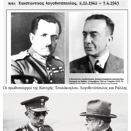
Οι πρωθυπουργοί της Κατοχής: Τσολάκογλου, Λογοθετόπουλος και Ράλλης