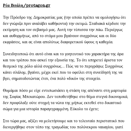
Ρέα Βιτάλη/protagon.gr
Την Πρόεδρο της Δημοκρατίας μας (την οποία πρέπει να ομολογήσω ότι
δεν γνώριζα πριν αναλάβει καθήκοντα) την εκτιμώ. Σταδιακά κέρδισε την
εκτίμηση και τον σεβασμό μας. Αυτή την τύπισσα την πάω. Περιέργως
και αυθορμήτως, από το στόμα μου βγαίνουν συγχρόνως και οι δύο
εκφράσεις, και ας είναι απολύτως διαφορετικού ύφους η καθεμία.
Συνειδητοποιώ ότι αυτό είναι και το γοητευτικό του χαρακτήρα της άρα
και του τρόπου που ασκεί την εξουσία της. Το ότι υπηρετεί άριστα τον
θεσμικό της ρόλο αλλά συγχρόνως… Πώς να το περιγράψω; Συγχρόνως
κάνει σλάλομ, βγαίνει, μέχρι εκεί που το οφείλει στη συνείδησή της να
βγει, σηματοδοτώντας έτσι, ένα πολύ «δικό» της στοιχείο.
Θυμάμαι πόσο με είχε εντυπωσιάσει η στάση της απέναντι στη μαρτυρία
της Σοφίας Μπεκατώρου. Δεν τοποθετήθηκε στο θέμα στεγνά δικονομικά,
δεν προφύλαξε ούτε στιγμή τα νώτα της μήπως εκτεθεί στο δικαστικό
σώμα για μια ιστορία παραγεγραμμένη. Εύκολο το έχετε;
Στο τώρα μας, αξίζει να μελετήσουμε και το τελευταίο περιστατικό που
διενεργήθηκε στον τόπο της τραγωδίας του πολύνεκρου ναυαγίου, γιατί