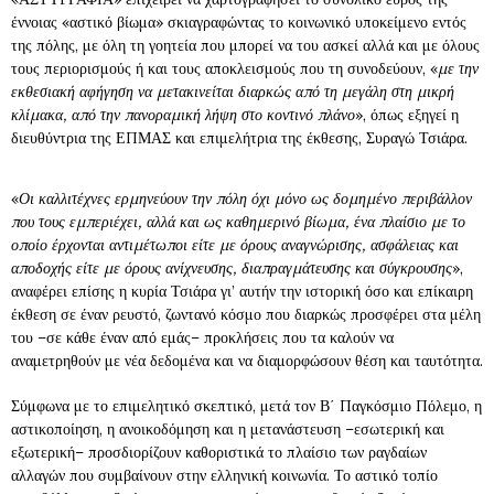
έννοιας «αστικό βίωμα» σκιαγραφώντας το κοινωνικό υποκείμενο εντός
της πόλης, με όλη τη γοητεία που μπορεί να του ασκεί αλλά και με όλους
τους περιορισμούς ή και τους αποκλεισμούς που τη συνοδεύουν, «
με την
εκθεσιακή αφήγηση να μετακινείται διαρκώς από τη μεγάλη στη μικρή
κλίμακα, από την πανοραμική λήψη στο κοντινό πλάνο
», όπως εξηγεί η
διευθύντρια της ΕΠΜΑΣ και επιμελήτρια της έκθεσης, Συραγώ Τσιάρα.
«
Οι καλλιτέχνες ερμηνεύουν την πόλη όχι μόνο ως δομημένο περιβάλλον
που τους εμπεριέχει, αλλά και ως καθημερινό βίωμα, ένα πλαίσιο με το
οποίο έρχονται αντιμέτωποι είτε με όρους αναγνώρισης, ασφάλειας και
αποδοχής είτε με όρους ανίχνευσης, διαπραγμάτευσης και σύγκρουσης
»,
αναφέρει επίσης η κυρία Τσιάρα γι’ αυτήν την ιστορική όσο και επίκαιρη
έκθεση σε έναν ρευστό, ζωντανό κόσμο που διαρκώς προσφέρει στα μέλη
του –σε κάθε έναν από εμάς– προκλήσεις που τα καλούν να
αναμετρηθούν με νέα δεδομένα και να διαμορφώσουν θέση και ταυτότητα.
Σύμφωνα με το επιμελητικό σκεπτικό, μετά τον Β΄ Παγκόσμιο Πόλεμο, η
αστικοποίηση, η ανοικοδόμηση και η μετανάστευση –εσωτερική και
εξωτερική– προσδιορίζουν καθοριστικά το πλαίσιο των ραγδαίων
αλλαγών που συμβαίνουν στην ελληνική κοινωνία. Το αστικό τοπίο