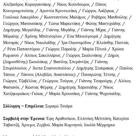
Αλέξανδρος Κορογιαννάκης / Νίκος Κούνδουρος / Πάνος
Κουτρουμπούσης / Αριστέα Κριτσωτάκη / Γιώργος Λαζόγκας /
Γιούλικα Λακερίδου / Κωνσταντίνος Μαλάμος / Ροβήρος Μανθούλης /
Γεώργιος Μανουσάκης / Τώνια Μαρκετάκη / Φώτης Μαστιχιάδης /
Δημήτρης Μεγαλίδης / Γιάννης Μιγάδης / Γιάννης Μίχας / Γιάννης
Μόραλης / Χρόνης Μπότσογλου / Εύα Μπουλγουρά / Δημήτρης
Μυταράς / Νίκος Νικολαΐδης / Ίρα Οικονομίδου / Κλεάνθης Παντιάς
/ Ρένα Παπασπύρου / Γιώργος Παραλής / Μαρία Πλυτά / Χρύσα
Ρωμανού / Αλέκος Σακελλάριος / Γιώργος Σκαλενάκης / Δήμος
(Δημοσθένης) Σκουλάκης / Βασίλης Σπεράντζας / Γιάννης
Σπυρόπουλος / Άσπα Στασινοπούλου / Δημήτρης Σταύρακας / Παύλος
Τάσιος / Τάσσος (Αλεβίζος Αναστάσιος) / Παναγιώτης Τέτσης /
Γιώργος Τζαβέλλας / Γεώργιος Τούγιας / Γιάννης Τσαρούχης / Αλέκος
Φασιανός / Κώστας Φέρρης / Δημήτρης Χαρισιάδης / Νίκος
Χατζηκυριάκος-Γκίκας / Μαρία Χρουσάκη / Γιάννης Ψυχοπαίδης.
Σύλληψη – Επιμέλεια:
Συραγώ Τσιάρα
Συμβολή στην Έρευνα:
Έφη Αγαθονίκου, Ελπινίκη Μεϊντάνη, Κατερίνα
Ταβαντζή, Άρτεμις Ζερβού, Μαρία Κομνηνού, Ιουλία Μέρμηγκα