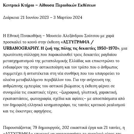
Κεντρικό Κτήριο – Αίθουσα Περιοδικών Εκθέσεων
Διάρκεια: 21 Ιουνίου 2023 – 3 Μαρτίου 2024
Η Εθνική Πινακοθήκη – Μουσείο Αλεξάνδρου Σούτσου με χαρά
προσκαλεί το κοινό στην έκθεση «
ΑΣΤΥΓΡΑΦΙΑ /
URBANOGRAPHY. Η ζωή της πόλης τις δεκαετίες 1950-1970
», μια
πρωτότυπη σύλληψη που παρακολουθεί τρεις δεκαετίες ραγδαίου
μετασχηματισμού της μεταπολεμικής Ελλάδας και επικεντρώνει το
ενδιαφέρον της στην αστικοποίηση και τον τρόπο που ο άνθρωπος
συμμετέχει ή αντιστέκεται στη νέα συνθήκη που του υπαγορεύει το
ολοένα μεταβαλλόμενο περιβάλλον του. Για την ανίχνευση της
ανθρώπινης εμπειρίας του αστικού βιώματος η έκθεση φέρνει σε
συνομιλία τις εικαστικές τέχνες –ζωγραφική, γλυπτική, χαρακτική,
εγκαταστάσεις, φωτογραφία, σχέδια και αφίσες– με αποσπάσματα από
τον δημοφιλή ελληνικό κινηματογράφο, τις ταινίες κριτικού ρεαλισμού
και τις έκκεντρες αφηγήσεις.
Παρουσιάζοντας 79 δημιουργούς, 202 εικαστικά έργα και 21 ταινίες, η
«ΑΣΤΥΓΡΑΦΙΑ» επιχειρεί να χαρτογραφήσει το συνολικό εύρος της