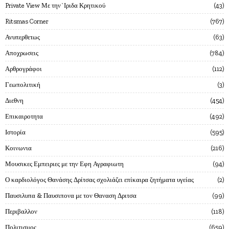
Private View Με την`Ιριδα Κρητικού
43
Ritsmas Corner
767
Ανυπερθετως
63
Αποχρωσεις
784
Αρθρογράφοι
112
Γεωπολιτική
3
Διεθνη
454
Επικαιροτητα
492
Ιστορία
595
Κοινωνια
216
Μουσικες Εμπειριες με την Εφη Αγραφιωτη
94
Ο καρδιολόγος Θανάσης Δρίτσας σχολιάζει επίκαιρα ζητήματα υγείας
2
Παυσιλυπα & Παυσιπονα με τον Θαναση Δριτσα
99
Περιβαλλον
118
Πολιτισμος
659