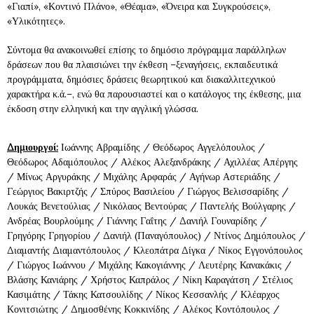
«Γιαπί», «Κοντινό Πλάνο», «Θέαμα», «Όνειρα και Συγκρούσεις»,
«Υλικότητες».
Σύντομα θα ανακοινωθεί επίσης το δημόσιο πρόγραμμα παράλληλων
δράσεων που θα πλαισιώνει την έκθεση –ξεναγήσεις, εκπαιδευτικά
προγράμματα, δημόσιες δράσεις θεωρητικού και διακαλλιτεχνικού
χαρακτήρα κ.ά.–, ενώ θα παρουσιαστεί και ο κατάλογος της έκθεσης, μια
έκδοση στην ελληνική και την αγγλική γλώσσα.
Δημιουργοί:
Ιωάννης Αβραμίδης / Θεόδωρος Αγγελόπουλος /
Θεόδωρος Αδαμόπουλος / Αλέκος Αλεξανδράκης / Αχιλλέας Απέργης
/ Μίνως Αργυράκης / Μιχάλης Αρφαράς / Αγήνωρ Αστεριάδης /
Γεώργιος Βακιρτζής / Σπύρος Βασιλείου / Γιώργος Βελισσαρίδης /
Λουκάς Βενετούλιας / Νικόλαος Βεντούρας / Παντελής Βούλγαρης /
Ανδρέας Βουρλούμης / Γιάννης Γαΐτης / Δανιήλ Γουναρίδης /
Γρηγόρης Γρηγορίου / Δανιήλ (Παναγόπουλος) / Ντίνος Δημόπουλος /
Διαμαντής Διαμαντόπουλος / Κλεοπάτρα Δίγκα / Νίκος Εγγονόπουλος
/ Γιώργος Ιωάννου / Μιχάλης Κακογιάννης / Λευτέρης Κανακάκις /
Βλάσης Κανιάρης / Χρήστος Καπράλος / Νίκη Καραγάτση / Στέλιος
Κασιμάτης / Τάκης Κατσουλίδης / Νίκος Κεσσανλής / Κλέαρχος
Κονιτσιώτης / Δημοσθένης Κοκκινίδης / Αλέκος Κοντόπουλος /