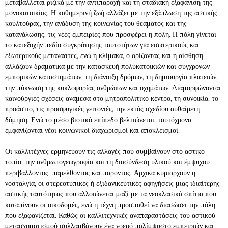
μεταβάλλεται ριζικά με την αντιπαροχή και τη σταδιακή εξαφάνιση της
μονοκατοικίας. Η καθημερινή ζωή αλλάζει με την εξάπλωση της αστικής
κουλτούρας, την ανάδυση της κοινωνίας του θεάματος και της
κατανάλωσης, τις νέες εμπειρίες που προσφέρει η πόλη. Η πόλη γίνεται
το κατεξοχήν πεδίο συγκρότησης ταυτοτήτων για εσωτερικούς και
εξωτερικούς μετανάστες, ενώ η κλίμακα, ο ορίζοντας και η αίσθηση
αλλάζουν δραματικά με την κατασκευή πολυκατοικιών και σύγχρονων
εμπορικών καταστημάτων, τη διάνοιξη δρόμων, τη δημιουργία πλατειών,
την πύκνωση της κυκλοφορίας ανθρώπων και οχημάτων. Διαμορφώνονται
καινούργιες σχέσεις ανάμεσα στο μητροπολιτικό κέντρο, τη συνοικία, το
προάστιο, τις προσφυγικές γειτονιές, την εκτός σχεδίου αυθαίρετη
δόμηση. Ενώ το μέσο βιοτικό επίπεδο βελτιώνεται, ταυτόχρονα
εμφανίζονται νέοι κοινωνικοί διαχωρισμοί και αποκλεισμοί.
Οι καλλιτέχνες ερμηνεύουν τις αλλαγές που συμβαίνουν στο αστικό
τοπίο, την ανθρωπογεωγραφία και τη διασύνδεση υλικού και έμψυχου
περιβάλλοντος, παρελθόντος και παρόντος. Αρχικά κυριαρχούν η
νοσταλγία, οι στερεοτυπικές ή εξιδανικευτικές αφηγήσεις μιας ιδιαίτερης
αστικής ταυτότητας που αλλοιώνεται μαζί με τα νεοκλασικά σπίτια που
καταπίνουν οι οικοδομές, ενώ η τέχνη προσπαθεί να διασώσει την πόλη
που εξαφανίζεται. Καθώς οι καλλιτεχνικές αναπαραστάσεις του αστικού
μετασχηματισμού συλλαμβάνουν ένα νοερό παλίμψηστο εμπειριών και