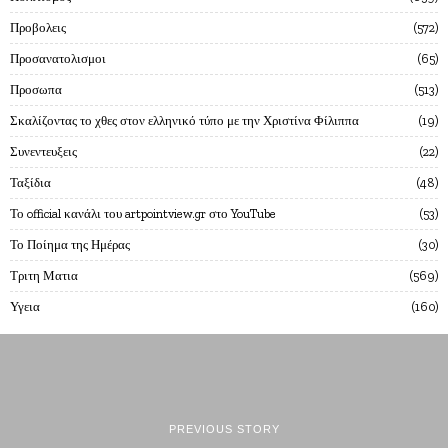
Προβολεις
572
Προσανατολισμοι
65
Προσωπα
513
Σκαλίζοντας το χθες στον ελληνικό τύπο με την Χριστίνα Φίλιππα
19
Συνεντευξεις
22
Ταξίδια
48
Το official κανάλι του artpointview.gr στο YouTube
53
Το Ποίημα της Ημέρας
30
Τριτη Ματια
569
Υγεια
160
PREVIOUS STORY