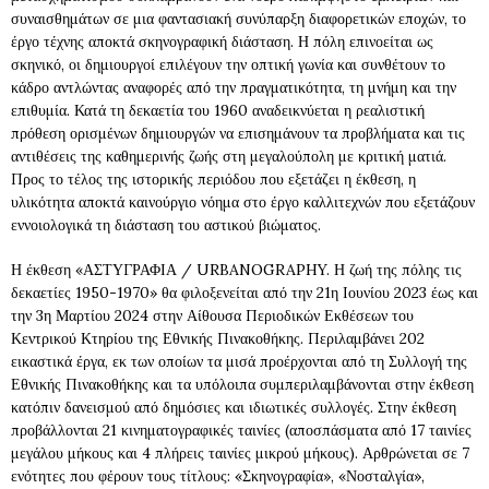
συναισθημάτων σε μια φαντασιακή συνύπαρξη διαφορετικών εποχών, το
έργο τέχνης αποκτά σκηνογραφική διάσταση. Η πόλη επινοείται ως
σκηνικό, οι δημιουργοί επιλέγουν την οπτική γωνία και συνθέτουν το
κάδρο αντλώντας αναφορές από την πραγματικότητα, τη μνήμη και την
επιθυμία. Κατά τη δεκαετία του 1960 αναδεικνύεται η ρεαλιστική
πρόθεση ορισμένων δημιουργών να επισημάνουν τα προβλήματα και τις
αντιθέσεις της καθημερινής ζωής στη μεγαλούπολη με κριτική ματιά.
Προς το τέλος της ιστορικής περιόδου που εξετάζει η έκθεση, η
υλικότητα αποκτά καινούργιο νόημα στο έργο καλλιτεχνών που εξετάζουν
εννοιολογικά τη διάσταση του αστικού βιώματος.
Η έκθεση «ΑΣΤΥΓΡΑΦΙΑ / URBANOGRAPHY. Η ζωή της πόλης τις
δεκαετίες 1950-1970» θα φιλοξενείται από την 21η Ιουνίου 2023 έως και
την 3η Μαρτίου 2024 στην Αίθουσα Περιοδικών Εκθέσεων του
Κεντρικού Κτηρίου της Εθνικής Πινακοθήκης. Περιλαμβάνει 202
εικαστικά έργα, εκ των οποίων τα μισά προέρχονται από τη Συλλογή της
Εθνικής Πινακοθήκης και τα υπόλοιπα συμπεριλαμβάνονται στην έκθεση
κατόπιν δανεισμού από δημόσιες και ιδιωτικές συλλογές. Στην έκθεση
προβάλλονται 21 κινηματογραφικές ταινίες (αποσπάσματα από 17 ταινίες
μεγάλου μήκους και 4 πλήρεις ταινίες μικρού μήκους). Αρθρώνεται σε 7
ενότητες που φέρουν τους τίτλους: «Σκηνογραφία», «Νοσταλγία»,