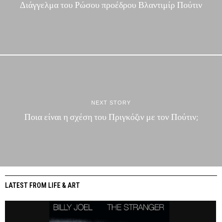
Διάγγελμα του Ρώσου προέδρου Βλαντιμίρ Πούτιν
NEXT STORY
Ποια είναι η σχέση του Πριγκόζιν με τον Πούτιν;
LATEST FROM LIFE & ART