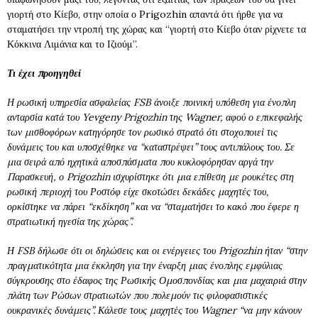
γιορτή στο Κίεβο, στην οποία ο Prigozhin απαντά ότι ήρθε για να
σταματήσει την ντροπή της χώρας και “γιορτή στο Κίεβο όταν ρίχνετε τα
Κόκκινα Λιμάνια και το Ιζιούμ”.
Τι έχει προηγηθεί
Η ρωσική υπηρεσία ασφαλείας FSB άνοιξε ποινική υπόθεση για ένοπλη
ανταρσία κατά του
Yevgeny Prigozhin της Wagner, αφού ο επικεφαλής
των μισθοφόρων κατηγόρησε τον ρωσικό στρατό ότι στοχοποιεί τις
δυνάμεις του και υποσχέθηκε να “καταστρέψει” τους αντιπάλους του. Σε
μια σειρά από ηχητικά αποσπάσματα που κυκλοφόρησαν αργά την
Παρασκευή, ο Prigozhin ισχυρίστηκε ότι μια επίθεση με ρουκέτες στη
ρωσική περιοχή του Ροστόφ είχε σκοτώσει δεκάδες μαχητές του,
ορκίστηκε να πάρει “εκδίκηση” και να “σταματήσει το κακό που έφερε η
στρατιωτική ηγεσία της χώρας”.
Η FSB δήλωσε ότι οι δηλώσεις και οι ενέργειες του Prigozhin ήταν “στην
πραγματικότητα μια έκκληση για την έναρξη μιας ένοπλης εμφύλιας
σύγκρουσης στο έδαφος της Ρωσικής Ομοσπονδίας και μια μαχαιριά στην
πλάτη των Ρώσων στρατιωτών που πολεμούν τις φιλοφασιστικές
ουκρανικές δυνάμεις”. Κάλεσε τους μαχητές του Wagner “να μην κάνουν