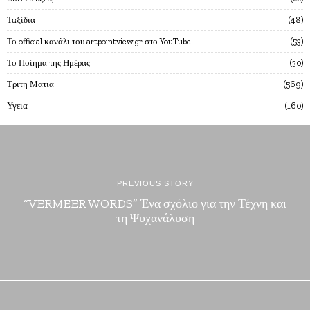
Ταξίδια
48
Το official κανάλι του artpointview.gr στο YouTube
53
Το Ποίημα της Ημέρας
30
Τριτη Ματια
569
Υγεια
160
PREVIOUS STORY
“VERMEER WORDS” Ένα σχόλιο για την Τέχνη και
τη Ψυχανάλυση