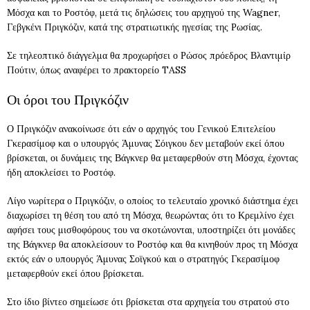
Μόσχα και το Ροστόφ, μετά τις δηλώσεις του αρχηγού της Wagner,
Γεβγκένι Πριγκόζιν, κατά της στρατιωτικής ηγεσίας της Ρωσίας.
Σε τηλεοπτικό διάγγελμα θα προχωρήσει ο Ρώσος πρόεδρος Βλαντιμίρ
Πούτιν, όπως αναφέρει το πρακτορείο TASS
Οι όροι του Πριγκόζιν
Ο Πριγκόζιν ανακοίνωσε ότι εάν ο αρχηγός του Γενικού Επιτελείου
Γκερασίμοφ και ο υπουργός Άμυνας Σόιγκου δεν μεταβούν εκεί όπου
βρίσκεται, οι δυνάμεις της Βάγκνερ θα μεταφερθούν στη Μόσχα, έχοντας
ήδη αποκλείσει το Ροστόφ.
Λίγο νωρίτερα ο Πριγκόζιν, ο οποίος το τελευταίο χρονικό διάστημα έχει
διαχωρίσει τη θέση του από τη Μόσχα, θεωρώντας ότι το Κρεμλίνο έχει
αφήσει τους μισθοφόρους του να σκοτώνονται, υποστηρίζει ότι μονάδες
της Βάγκνερ θα αποκλείσουν το Ροστόφ και θα κινηθούν προς τη Μόσχα
εκτός εάν ο υπουργός Άμυνας Σοϊγκού και ο στρατηγός Γκερασίμοφ
μεταφερθούν εκεί όπου βρίσκεται.
Στο ίδιο βίντεο σημείωσε ότι βρίσκεται στα αρχηγεία του στρατού στο