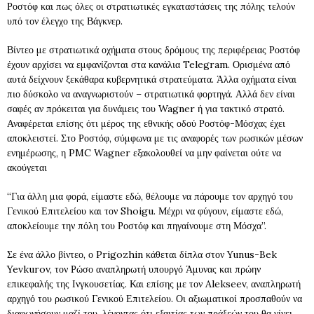
Ροστόφ και πως όλες οι στρατιωτικές εγκαταστάσεις της πόλης τελούν
υπό τον έλεγχο της Βάγκνερ.
Βίντεο με στρατιωτικά οχήματα στους δρόμους της περιφέρειας Ροστόφ
έχουν αρχίσει να εμφανίζονται στα κανάλια Telegram. Ορισμένα από
αυτά δείχνουν ξεκάθαρα κυβερνητικά στρατεύματα. Άλλα οχήματα είναι
πιο δύσκολο να αναγνωριστούν – στρατιωτικά φορτηγά. Αλλά δεν είναι
σαφές αν πρόκειται για δυνάμεις του Wagner ή για τακτικό στρατό.
Αναφέρεται επίσης ότι μέρος της εθνικής οδού Ροστόφ-Μόσχας έχει
αποκλειστεί. Στο Ροστόφ, σύμφωνα με τις αναφορές των ρωσικών μέσων
ενημέρωσης, η PMC Wagner εξακολουθεί να μην φαίνεται ούτε να
ακούγεται
“Για άλλη μια φορά, είμαστε εδώ, θέλουμε να πάρουμε τον αρχηγό του
Γενικού Επιτελείου και τον Shoigu. Μέχρι να φύγουν, είμαστε εδώ,
αποκλείουμε την πόλη του Ροστόφ και πηγαίνουμε στη Μόσχα”.
Σε ένα άλλο βίντεο, ο Prigozhin κάθεται δίπλα στον Yunus-Bek
Yevkurov, τον Ρώσο αναπληρωτή υπουργό Άμυνας και πρώην
επικεφαλής της Ινγκουσετίας. Και επίσης με τον Alekseev, αναπληρωτή
αρχηγό του ρωσικού Γενικού Επιτελείου. Οι αξιωματικοί προσπαθούν να
διαφωνήσουν μαζί του, λέγοντας ότι εξαιτίας των πράξεών του θα γίνει