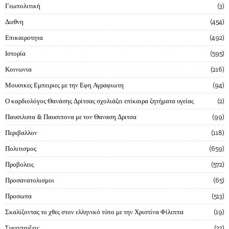
Γεωπολιτική
3
Διεθνη
454
Επικαιροτητα
492
Ιστορία
595
Κοινωνια
216
Μουσικες Εμπειριες με την Εφη Αγραφιωτη
94
Ο καρδιολόγος Θανάσης Δρίτσας σχολιάζει επίκαιρα ζητήματα υγείας
2
Παυσιλυπα & Παυσιπονα με τον Θαναση Δριτσα
99
Περιβαλλον
118
Πολιτισμος
659
Προβολεις
572
Προσανατολισμοι
65
Προσωπα
513
Σκαλίζοντας το χθες στον ελληνικό τύπο με την Χριστίνα Φίλιππα
19
Συνεντευξεις
22