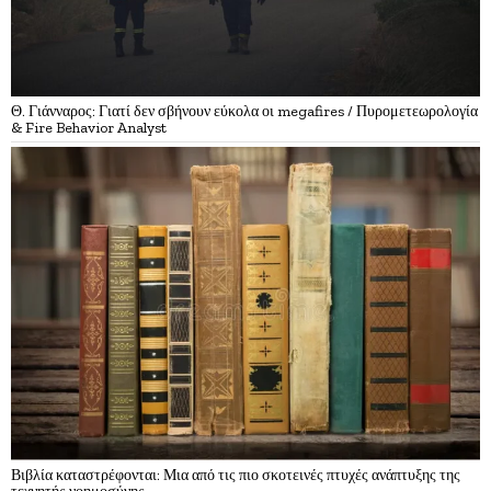
Θ. Γιάνναρος: Γιατί δεν σβήνουν εύκολα οι megafires / Πυρομετεωρολογία
& Fire Behavior Analyst
Βιβλία καταστρέφονται: Μια από τις πιο σκοτεινές πτυχές ανάπτυξης της