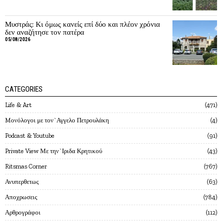
Μυστράς: Κι όμως κανείς επί δύο και πλέον χρόνια
δεν αναζήτησε τον πατέρα
05/08/2026
CATEGORIES
Life & Art
471
Mονόλογοι με τον`Αγγελο Πετρουλάκη
4
Podcast & Youtube
91
Private View Με την`Ιριδα Κρητικού
43
Ritsmas Corner
767
Ανυπερθετως
63
Αποχρωσεις
784
Αρθρογράφοι
112