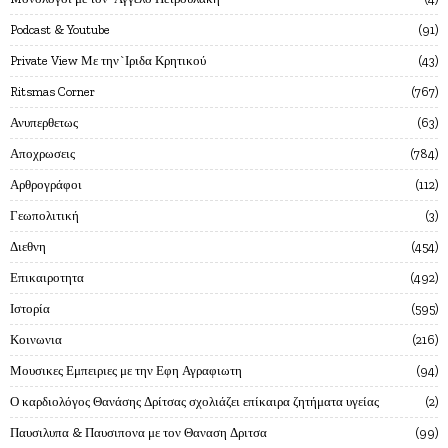
Podcast & Youtube
91
Private View Με την`Ιριδα Κρητικού
43
Ritsmas Corner
767
Ανυπερθετως
63
Αποχρωσεις
784
Αρθρογράφοι
112
Γεωπολιτική
3
Διεθνη
454
Επικαιροτητα
492
Ιστορία
595
Κοινωνια
216
Μουσικες Εμπειριες με την Εφη Αγραφιωτη
94
Ο καρδιολόγος Θανάσης Δρίτσας σχολιάζει επίκαιρα ζητήματα υγείας
2
Παυσιλυπα & Παυσιπονα με τον Θαναση Δριτσα
99