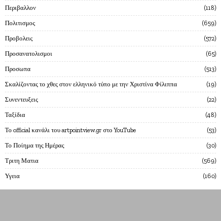
Περιβαλλον
118
Πολιτισμος
659
Προβολεις
572
Προσανατολισμοι
65
Προσωπα
513
Σκαλίζοντας το χθες στον ελληνικό τύπο με την Χριστίνα Φίλιππα
19
Συνεντευξεις
22
Ταξίδια
48
Το official κανάλι του artpointview.gr στο YouTube
53
Το Ποίημα της Ημέρας
30
Τριτη Ματια
569
Υγεια
160