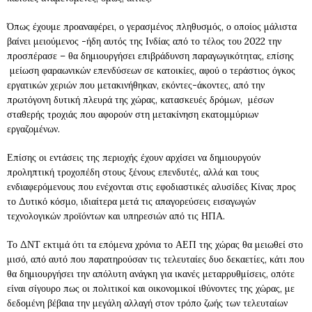
Όπως έχουμε προαναφέρει, ο γερασμένος πληθυσμός, ο οποίος μάλιστα
βαίνει μειούμενος -ήδη αυτός της Ινδίας από το τέλος του 2022 την
προσπέρασε – θα δημιουργήσει επιβράδυνση παραγωγικότητας, επίσης
μείωση φαραωνικών επενδύσεων σε κατοικίες, αφού ο τεράστιος όγκος
εργατικών χεριών που μετακινήθηκαν, εκόντες-άκοντες, από την
πρωτόγονη δυτική πλευρά της χώρας, κατασκευές δρόμων, μέσων
σταθερής τροχιάς που αφορούν στη μετακίνηση εκατομμύριων
εργαζομένων.
Επίσης οι εντάσεις της περιοχής έχουν αρχίσει να δημιουργούν
προληπτική τροχοπέδη στους ξένους επενδυτές, αλλά και τους
ενδιαφερόμενους που ενέχονται στις εφοδιαστικές αλυσίδες Κίνας προς
το Δυτικό κόσμο, ιδιαίτερα μετά τις απαγορεύσεις εισαγωγών
τεχνολογικών προϊόντων και υπηρεσιών από τις ΗΠΑ.
Το ΔΝΤ εκτιμά ότι τα επόμενα χρόνια το ΑΕΠ της χώρας θα μειωθεί στο
μισό, από αυτό που παρατηρούσαν τις τελευταίες δυο δεκαετίες, κάτι που
θα δημιουργήσει την απόλυτη ανάγκη για ικανές μεταρρυθμίσεις, οπότε
είναι σίγουρο πως οι πολιτικοί και οικονομικοί ιθύνοντες της χώρας, με
δεδομένη βέβαια την μεγάλη αλλαγή στον τρόπο ζωής των τελευταίων