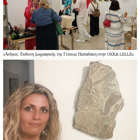
«Άνδρος: Έκθεση ζωγραφικής της Γεύσως Παπαδάκη στην UKKA LELLE»