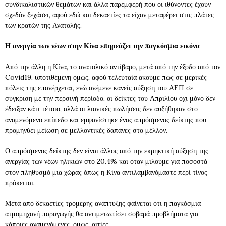
συνδικαλιστικών θεμάτων και άλλα παρεμφερή που οι ιθύνοντες έχουν
σχεδόν ξεχάσει, αφού εδώ και δεκαετίες τα είχαν μεταφέρει στις πλάτες
των κρατών της Ανατολής.
Η ανεργία των νέων στην Κίνα επηρεάζει την παγκόσμια εικόνα
Από την άλλη η Κίνα, το ανατολικό αντίβαρο, μετά από την έξοδο από τον
Covid19, υποτιθέμενη όμως, αφού τελευταία ακούμε πως σε μερικές
πόλεις της επανέρχεται, ενώ ανέμενε κανείς αύξηση του ΑΕΠ σε
σύγκριση με την περσινή περίοδο, οι δείκτες του Απριλίου όχι μόνο δεν
έδειξαν κάτι τέτοιο, αλλά οι λιανικές πωλήσεις δεν αυξήθηκαν στο
αναμενόμενο επίπεδο και εμφανίστηκε ένας απρόσμενος δείκτης που
προμηνύει μείωση σε μελλοντικές δαπάνες στο μέλλον.
Ο απρόσμενος δείκτης δεν είναι άλλος από την εκρηκτική αύξηση της
ανεργίας των νέων ηλικιών στο 20.4% και όταν μιλούμε για ποσοστά
στον πληθυσμό μια χώρας όπως η Κίνα αντιλαμβανόμαστε περί τίνος
πρόκειται.
Μετά από δεκαετίες τρομερής ανάπτυξης φαίνεται ότι η παγκόσμια
ατμομηχανή παραγωγής θα αντιμετωπίσει σοβαρά προβλήματα για
κάποιες αναμενόμενες, όμως, αιτίες.