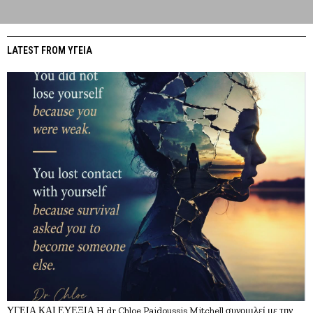
LATEST FROM ΥΓΕΙΑ
ΥΓΕΙΑ ΚΑΙ ΕΥΕΞΙΑ H dr Chloe Paidoussis Mitchell συνομιλεί με την