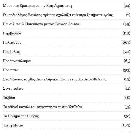
Μουσικες Εμπειριες με την Εφη Αγραφιωτη
94
Ο καρδιολόγος Θανάσης Δρίτσας σχολιάζει επίκαιρα ζητήματα υγείας
2
Παυσιλυπα & Παυσιπονα με τον Θαναση Δριτσα
99
Περιβαλλον
118
Πολιτισμος
659
Προβολεις
572
Προσανατολισμοι
65
Προσωπα
513
Σκαλίζοντας το χθες στον ελληνικό τύπο με την Χριστίνα Φίλιππα
19
Συνεντευξεις
22
Ταξίδια
48
Το official κανάλι του artpointview.gr στο YouTube
53
Το Ποίημα της Ημέρας
30
Τριτη Ματια
569