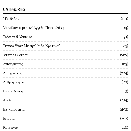
CATEGORIES
Life & Art
471
Mονόλογοι με τον`Αγγελο Πετρουλάκη
4
Podcast & Youtube
91
Private View Με την`Ιριδα Κρητικού
43
Ritsmas Corner
767
Ανυπερθετως
63
Αποχρωσεις
784
Αρθρογράφοι
112
Γεωπολιτική
3
Διεθνη
454
Επικαιροτητα
492
Ιστορία
595
Κοινωνια
216