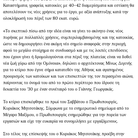
Καταστήματα, γραφεία, κατοικίες με 40-42 διαμερίσματα και εστίαση θα
αποτελέσουν τις νέες χρήσεις για το έργο, με αξία ανάπτυξης κατά την
ολοκλήρωσή του πέριξ των 80 εκατ. ευρώ.
«Το σκεπτικό πίσω από την ιδέα είναι να γίνει το ακίνητο ένας νέος
πυρήνας με πολλαπλές χρήσεις, συμπεριλαμβανομένης και της κατοικίας,
ώστε να δημιουργήσει ένα ακόμη νέο σημείο αναφοράς στην περιοχή,
αφού το μεγάλο στοίχημα σε συνδυασμό και με τις λοιπές επενδύσεις
που έχουν γίνει ή δρομολογούνται στα πέριξ της πλατείας είναι να δοθεί
νέα ζωή γύρω από την Ομόνοια», δηλώνει ο αρχιτέκτονας Μίνως Διγενής
για το κτίριο που έγινε σήμα κατατεθέν της Αθήνας και αγαπημένος
προορισμός των κατοίκων και των επισκεπτών της τον περασμένο αιώνα,
παίρνοντας το όνομά του από το πρώτο περίπτερο που ίδρυσε τη
δεκαετία του ’30 με έναν συνέταιρό του ο Γιάννης Γεωργακάς.
Το κτίριο επισκέφθηκε το πρωί του Σαββάτου ο Πρωθυπουργός,
Κυριάκος Μητσοτάκης. Σύμφωνα με το ενημερωτικό σημείωμα από το
Μέγαρο Μαξίμου, ο Πρωθυπουργός ενημερώθηκε για την πορεία των
εργασιών και είχε την ευκαιρία να συνομιλήσει με εργαζόμενους.
Στο τέλος της επίσκεψής του ο Κυριάκος Μητσοτάκης προέβη στην