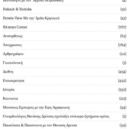
Mονόλογοι με τον`Αγγελο Πετρουλάκη
4
Podcast & Youtube
91
Private View Με την`Ιριδα Κρητικού
43
Ritsmas Corner
767
Ανυπερθετως
63
Αποχρωσεις
784
Αρθρογράφοι
112
Γεωπολιτική
3
Διεθνη
454
Επικαιροτητα
492
Ιστορία
595
Κοινωνια
215
Μουσικες Εμπειριες με την Εφη Αγραφιωτη
94
Ο καρδιολόγος Θανάσης Δρίτσας σχολιάζει επίκαιρα ζητήματα υγείας
2
Παυσιλυπα & Παυσιπονα με τον Θαναση Δριτσα
99