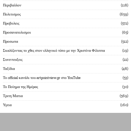
Περιβαλλον
118
Πολιτισμος
659
Προβολεις
572
Προσανατολισμοι
65
Προσωπα
512
Σκαλίζοντας το χθες στον ελληνικό τύπο με την Χριστίνα Φίλιππα
19
Συνεντευξεις
22
Ταξίδια
48
Το official κανάλι του artpointview.gr στο YouTube
53
Το Ποίημα της Ημέρας
30
Τριτη Ματια
569
Υγεια
160