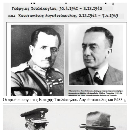
Οι πρωθυπουργοί της Κατοχής: Τσολάκογλου, Λογοθετόπουλος και Ράλλης