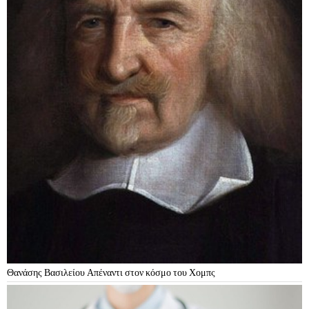
Θανάσης Βασιλείου Απέναντι στον κόσμο του Χομπς