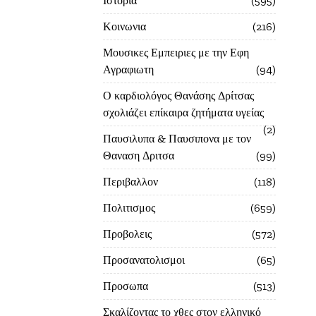
Ιστορία
595
Κοινωνια
216
Μουσικες Εμπειριες με την Εφη
Αγραφιωτη
94
Ο καρδιολόγος Θανάσης Δρίτσας
σχολιάζει επίκαιρα ζητήματα υγείας
2
Παυσιλυπα & Παυσιπονα με τον
Θαναση Δριτσα
99
Περιβαλλον
118
Πολιτισμος
659
Προβολεις
572
Προσανατολισμοι
65
Προσωπα
513
Σκαλίζοντας το χθες στον ελληνικό