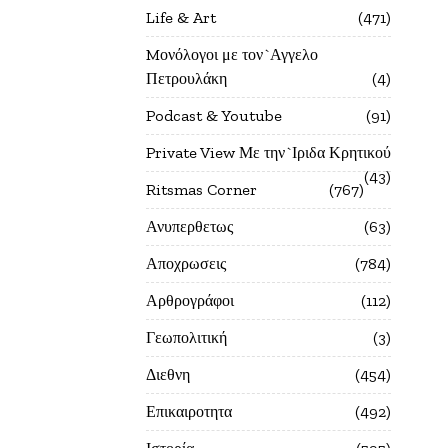
Life & Art
471
Mονόλογοι με τον`Αγγελο
Πετρουλάκη
4
Podcast & Youtube
91
Private View Με την`Ιριδα Κρητικού
43
Ritsmas Corner
767
Ανυπερθετως
63
Αποχρωσεις
784
Αρθρογράφοι
112
Γεωπολιτική
3
Διεθνη
454
Επικαιροτητα
492