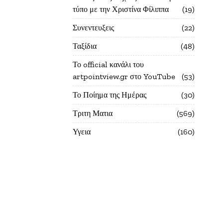
τύπο με την Χριστίνα Φίλιππα
19
Συνεντευξεις
22
Ταξίδια
48
Το official κανάλι του
artpointview.gr στο YouTube
53
Το Ποίημα της Ημέρας
30
Τριτη Ματια
569
Υγεια
160