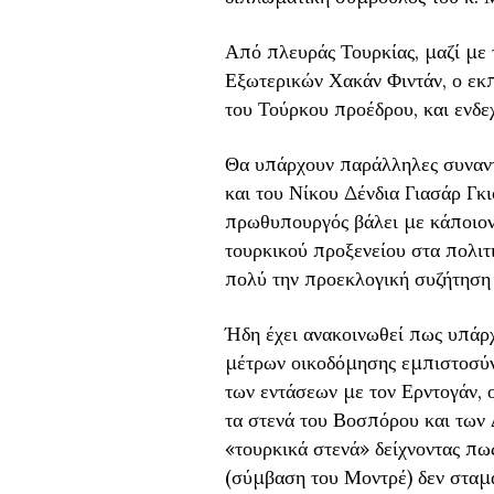
Από πλευράς Τουρκίας, μαζί με 
Εξωτερικών Χακάν Φιντάν, ο εκ
του Τούρκου προέδρου, και ενδ
Θα υπάρχουν παράλληλες συναντ
και του Νίκου Δένδια Γιασάρ Γκι
πρωθυπουργός βάλει με κάποιον 
τουρκικού προξενείου στα πολι
πολύ την προεκλογική συζήτηση
Ήδη έχει ανακοινωθεί πως υπάρ
μέτρων οικοδόμησης εμπιστοσύ
των εντάσεων με τον Ερντογάν, ο
τα στενά του Βοσπόρου και των 
«τουρκικά στενά» δείχνοντας πω
(σύμβαση του Μοντρέ) δεν σταματ