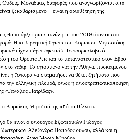
; Ουδείς. Μοναδικές διαφορές που αναγνωρίζονται από
είναι ξεκαθαρισμένο – είναι η οριοθέτηση της
ως θα υπάρξει μια επανάληψη του 2019 όταν οι δυο
 φορά. Η κυβερνητική θητεία του Κυριάκου Μητσοτάκη
υρκικά είχαν πάρει «φωτιά». Το τουρκολυβικό
ρίση του Όρουτς Ρέις και το μεταναστευτικό στον Έβρο
ν στο ναδίρ. Το ζητούμενο για την Αθήνα, προκειμένου
είναι η Άγκυρα να σταματήσει να θέτει ζητήματα που
ια την ελληνική πλευρά, όπως η αποστρατιωτικοποίηση
ης «Γαλάζιας Πατρίδας».
ς ο Κυριάκος Μητσοτάκης από το Βίλνιους.
ό θα είναι ο υπουργός Εξωτερικών Γιώργος
 Εξωτερικών Αλεξάνδρα Παπαδοπούλου, αλλά και η
 Μητσοτάκη, Άννα Μαρία Μπούρα.