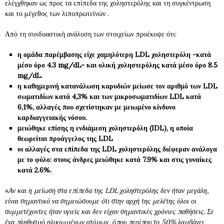
ελέγχθηκαν ως προς τα επίπεδα της χοληστερόλης και τη συγκέντρωση
και το μέγεθος των λιποπρωτεϊνών .
Από τη συνδυαστική ανάλυση των στοιχείων προέκυψε ότι:
η ομάδα παρέμβασης είχε χαμηλότερη LDL χοληστερόλη -κατά
μέσο όρο 4.3 mg/dL- και ολική χοληστερόλης κατά μέσο όρο 8.5
mg/dL.
η καθημερινή κατανάλωση καρυδιών μείωσε τον αριθμό των LDL
σωματιδίων κατά 4,3% και των μικροσωματιδίων LDL κατά
6,1%, αλλαγές που σχετίστηκαν με μειωμένο κίνδυνο
καρδιαγγειακής νόσου.
μειώθηκε επίσης η ενδιάμεση χοληστερόλη (IDL), η οποία
θεωρείται προάγγελος της LDL
οι αλλαγές στα επίπεδα της LDL χοληστερόλης διέφεραν ανάλογα
με το φύλο: στους άνδρες μειώθηκε κατά 7.9% και στις γυναίκες
κατά 2.6%.
«
Αν και η μείωση στα επίπεδα της LDL χοληστερόλης δεν ήταν μεγάλη,
είναι σημαντικό να σημειώσουμε ότι στην αρχή της μελέτης όλοι οι
συμμετέχοντες ήταν υγιείς και δεν είχαν σημαντικές χρόνιες παθήσεις. Σε
ένα πληθυσμό ηλικιωμένων ατόμων, όπου περίπου το 50% λαμβάνει