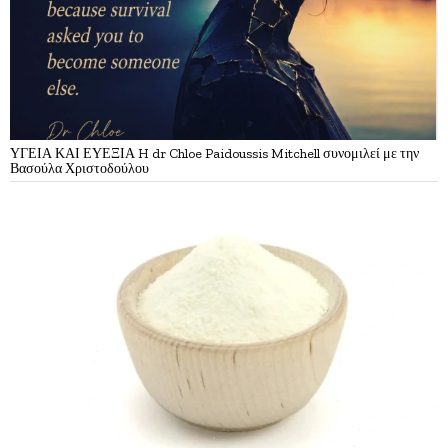
ΥΓΕΙΑ ΚΑΙ ΕΥΕΞΙΑ H dr Chloe Paidoussis Mitchell συνομιλεί με την
Βασούλα Χριστοδούλου