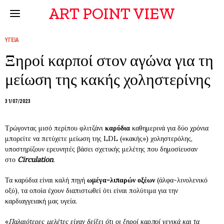
ART POINT VIEW
ΥΓΕΙΑ
Ξηροί καρποί στον αγώνα για τη
μείωση της κακής χοληστερίνης
31/07/2023
Τρώγοντας μισό περίπου φλιτζάνι
καρύδια
καθημερινά για δύο χρόνια
μπορείτε να πετύχετε μείωση της LDL («κακής») χοληστερόλης,
υποστηρίζουν ερευνητές βάσει σχετικής μελέτης που δημοσίευσαν
στο
Circulation
.
Τα καρύδια είναι καλή πηγή
ωμέγα-λιπαρών οξέων
(άλφα-λινολενικό
οξύ), τα οποία έχουν διαπιστωθεί ότι είναι πολύτιμα για την
καρδιαγγειακή μας υγεία.
«
Παλαιότερες μελέτες είχαν δείξει ότι οι ξηροί καρποί γενικά και τα