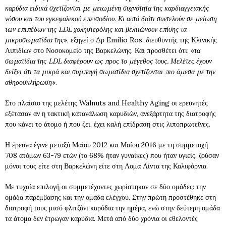
καρύδια ειδικά σχετίζονται με μειωμένη συχνότητα της καρδιαγγειακής
νόσου και του εγκεφαλικού επεισοδίου. Κι αυτό διότι συντελούν σε μείωση
των επιπέδων της LDL χοληστερόλης και βελτιώνουν επίσης τα
μικροσωματίδια της
», εξηγεί ο Δρ Emilio Ros, διευθυντής της Κλινικής
Λιπιδίων στο Νοσοκομείο της Βαρκελώνης. Και προσθέτει ότι: «
τα
σωματίδια της LDL διαφέρουν ως προς το μέγεθος τους. Μελέτες έχουν
δείξει ότι τα μικρά και συμπαγή σωματίδια σχετίζονται πιο άμεσα με την
αθηροσκλήρωση
».
Στο πλαίσιο της μελέτης Walnuts and Healthy Aging οι ερευνητές
εξέτασαν αν η τακτική κατανάλωση καρυδιών, ανεξάρτητα της διατροφής
που κάνει το άτομο ή που ζει, έχει καλή επίδραση στις λιποπρωτεΐνες.
Η έρευνα έγινε μεταξύ Μαΐου 2012 και Μαΐου 2016 με τη συμμετοχή
708 ατόμων 63-79 ετών (το 68% ήταν γυναίκες) που ήταν υγιείς, ζούσαν
μόνοι τους είτε στη Βαρκελώνη είτε στη Λομα Λίντα της Καλιφόρνια.
Με τυχαία επιλογή οι συμμετέχοντες χωρίστηκαν σε δύο ομάδες: την
ομάδα παρέμβασης και την ομάδα ελέγχου. Στην πρώτη προστέθηκε στη
διατροφή τους μισό φλιτζάνι καρύδια την ημέρα, ενώ στην δεύτερη ομάδα
τα άτομα δεν έτρωγαν καρύδια. Μετά από δύο χρόνια οι εθελοντές