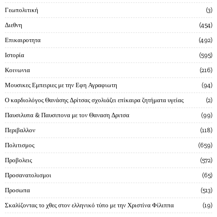
Γεωπολιτική
3
Διεθνη
454
Επικαιροτητα
492
Ιστορία
595
Κοινωνια
216
Μουσικες Εμπειριες με την Εφη Αγραφιωτη
94
Ο καρδιολόγος Θανάσης Δρίτσας σχολιάζει επίκαιρα ζητήματα υγείας
2
Παυσιλυπα & Παυσιπονα με τον Θαναση Δριτσα
99
Περιβαλλον
118
Πολιτισμος
659
Προβολεις
572
Προσανατολισμοι
65
Προσωπα
513
Σκαλίζοντας το χθες στον ελληνικό τύπο με την Χριστίνα Φίλιππα
19