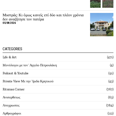
Μυστράς: Κι όμως κανείς επί δύο και πλέον χρόνια
δεν αναζήτησε τον πατέρα
05/08/2026
CATEGORIES
Life & Art
471
Mονόλογοι με τον`Αγγελο Πετρουλάκη
4
Podcast & Youtube
91
Private View Με την`Ιριδα Κρητικού
43
Ritsmas Corner
767
Ανυπερθετως
63
Αποχρωσεις
784
Αρθρογράφοι
112