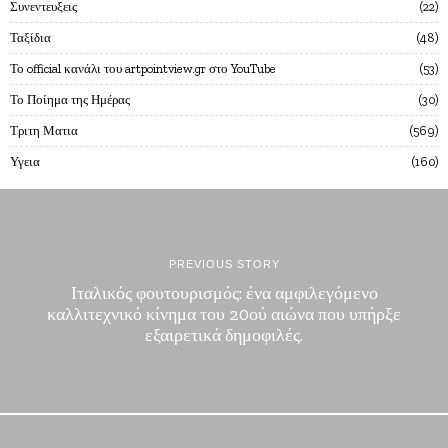
Συνεντευξεις
22
Ταξίδια
48
Το official κανάλι του artpointview.gr στο YouTube
53
Το Ποίημα της Ημέρας
30
Τριτη Ματια
569
Υγεια
160
PREVIOUS STORY
Ιταλικός φουτουρισμός: ένα αμφιλεγόμενο
καλλιτεχνικό κίνημα του 20ού αιώνα που υπήρξε
εξαιρετικά δημοφιλές.