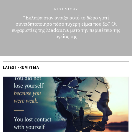
NEXT STORY
“Έκλαψα όταν άνοιξα αυτό το δώρο γιατί
συνειδητοποίησα πόσο τυχερή είμαι που ζω.” Οι
ευχαριστίες της Madonna μετά την περιπέτεια της
υγείας της
LATEST FROM ΥΓΕΙΑ