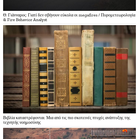
Θ. Γιάνναρος: Γιατί δεν σβήνουν εύκολα οι megafires / Πυρομετεωρολογία
& Fire Behavior Analyst
Βιβλία καταστρέφονται: Μια από τις πιο σκοτεινές πτυχές ανάπτυξης της
τεχνητής νοημοσύνης