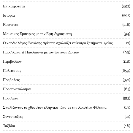
Επικαιροτητα
492
Ιστορία
595
Κοινωνια
216
Μουσικες Εμπειριες με την Εφη Αγραφιωτη
94
Ο καρδιολόγος Θανάσης Δρίτσας σχολιάζει επίκαιρα ζητήματα υγείας
2
Παυσιλυπα & Παυσιπονα με τον Θαναση Δριτσα
99
Περιβαλλον
118
Πολιτισμος
659
Προβολεις
572
Προσανατολισμοι
65
Προσωπα
513
Σκαλίζοντας το χθες στον ελληνικό τύπο με την Χριστίνα Φίλιππα
19
Συνεντευξεις
22
Ταξίδια
48