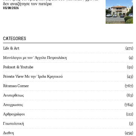
δεν αναζήτησε τον πατέρα
05/08/2026
CATEGORIES
Life & Art
471
Mονόλογοι με τον`Αγγελο Πετρουλάκη
4
Podcast & Youtube
91
Private View Με την`Ιριδα Κρητικού
43
Ritsmas Corner
767
Ανυπερθετως
63
Αποχρωσεις
784
Αρθρογράφοι
112
Γεωπολιτική
3
Διεθνη
454