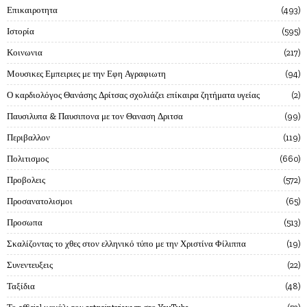
Επικαιροτητα
493
Ιστορία
595
Κοινωνια
217
Μουσικες Εμπειριες με την Εφη Αγραφιωτη
94
Ο καρδιολόγος Θανάσης Δρίτσας σχολιάζει επίκαιρα ζητήματα υγείας
2
Παυσιλυπα & Παυσιπονα με τον Θαναση Δριτσα
99
Περιβαλλον
119
Πολιτισμος
660
Προβολεις
572
Προσανατολισμοι
65
Προσωπα
513
Σκαλίζοντας το χθες στον ελληνικό τύπο με την Χριστίνα Φίλιππα
19
Συνεντευξεις
22
Ταξίδια
48