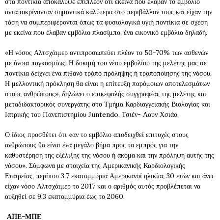
στα ποντίκια αποκάλυψε επιπλέον ότι εκείνα που έλαβαν το εμβόλιο
ανταποκρίνονταν σημαντικά καλύτερα στο περιβάλλον τους και είχαν την
τάση να συμπεριφέρονται όπως τα φυσιολογικά υγιή ποντίκια σε σχέση
με εκείνα που έλαβαν εμβόλιο πλασίμπο, ένα εικονικό εμβόλιο δηλαδή.
«Η νόσος Αλτσχάιμερ αντιπροσωπεύει πλέον το 50-70% των ασθενών
με άνοια παγκοσμίως. Η δοκιμή του νέου εμβολίου της μελέτης μας σε
ποντίκια δείχνει ένα πιθανό τρόπο πρόληψης ή τροποποίησης της νόσου.
Η μελλοντική πρόκληση θα είναι η επίτευξη παρόμοιων αποτελεσμάτων
στους ανθρώπους», δηλώνει ο επικεφαλής συγγραφέας της μελέτης και
μεταδιδακτορικός συνεργάτης στο Τμήμα Καρδιαγγειακής Βιολογίας και
Ιατρικής του Πανεπιστημίου Juntendo, Τσιέν- Λουν Χσιάο.
Ο ίδιος προσθέτει ότι «αν το εμβόλιο αποδειχθεί επιτυχές στους
ανθρώπους θα είναι ένα μεγάλο βήμα προς τα εμπρός για την
καθυστέρηση της εξέλιξης της νόσου ή ακόμα και την πρόληψη αυτής της
νόσου». Σύμφωνα με στοιχεία της Αμερικανικής Καρδιολογικής
Εταιρείας, περίπου 3,7 εκατομμύρια Αμερικανοί ηλικίας 30 ετών και άνω
είχαν νόσο Αλτσχάιμερ το 2017 και ο αριθμός αυτός προβλέπεται να
αυξηθεί σε 9,3 εκατομμύρια έως το 2060.
ΑΠΕ-ΜΠΕ