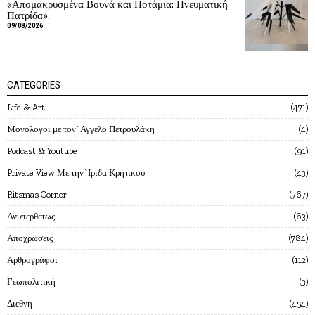
«Απομακρυσμένα Βουνά και Ποτάμια: Πνευματική
Πατρίδα».
09/08/2026
CATEGORIES
Life & Art
471
Mονόλογοι με τον`Αγγελο Πετρουλάκη
4
Podcast & Youtube
91
Private View Με την`Ιριδα Κρητικού
43
Ritsmas Corner
767
Ανυπερθετως
63
Αποχρωσεις
784
Αρθρογράφοι
112
Γεωπολιτική
3
Διεθνη
454