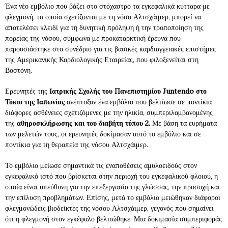
Ένα νέο εμβόλιο που βάζει στο στόχαστρο τα εγκεφαλικά κύτταρα με
φλεγμονή, τα οποία σχετίζονται με τη νόσο Αλτσχάιμερ, μπορεί να
αποτελέσει κλειδί για τη δυνητική πρόληψη ή την τροποποίηση της
πορείας της νόσου, σύμφωνα με προκαταρκτική έρευνα που
παρουσιάστηκε στο συνέδριο για τις βασικές καρδιαγγειακές επιστήμες
της Αμερικανικής Καρδιολογικής Εταιρείας, που φιλοξενείται στη
Βοστόνη.
Ερευνητές της
Ιατρικής Σχολής του Πανεπιστημίου Juntendo στο
Τόκιο της Ιαπωνίας
ανέπτυξαν ένα εμβόλιο που βελτίωσε σε ποντίκια
διάφορες ασθένειες σχετιζόμενες με την ηλικία, συμπεριλαμβανομένης
της
αθηροσκλήρωσης και του διαβήτη τύπου 2.
Με βάση τα ευρήματα
των μελετών τους, οι ερευνητές δοκίμασαν αυτό το εμβόλιο και σε
ποντίκια για τη θεραπεία της νόσου Αλτσχάιμερ.
Το εμβόλιο μείωσε σημαντικά τις εναποθέσεις αμυλοειδούς στον
εγκεφαλικό ιστό που βρίσκεται στην περιοχή του εγκεφαλικού φλοιού, η
οποία είναι υπεύθυνη για την επεξεργασία της γλώσσας, την προσοχή και
την επίλυση προβλημάτων. Επίσης, μετά το εμβόλιο μειώθηκαν διάφοροι
φλεγμονώδεις βιοδείκτες της νόσου Αλτσχάιμερ, γεγονός που σημαίνει
ότι η φλεγμονή στον εγκέφαλο βελτιώθηκε. Μια δοκιμασία συμπεριφοράς