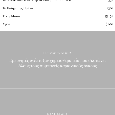
Το official κανάλι του artpointview.gr στο YouTube
53
Το Ποίημα της Ημέρας
30
Τριτη Ματια
569
Υγεια
160
PREVIOUS STORY
Ερευνητές ανέπτυξαν χημειοθεραπεία που σκοτώνει
όλους τους συμπαγείς καρκινικούς όγκους
NEXT STORY